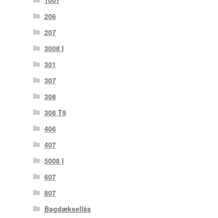
206
207
3008 I
301
307
308
308 T9
406
407
5008 I
607
807
Bagdæksellås