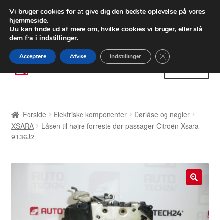
LEVERING fra 55 kr.
Vi bruger cookies for at give dig den bedste oplevelse på vores
hjemmeside.
FEDEX verdensomspændende forsendelse
Du kan finde ud af mere om, hvilke cookies vi bruger, eller slå
dem fra i
indstillinger
.
80 82 72 02
Man-fre 9-16
Close GDPR Cooki
Acceptere
Afvise
Indstillinger
Spring
Spring
Menu
til
til
navigation
indhold
Forside
Forside
Elektriske komponenter
Dørlåse og nøgler
Betalinger
XSARA
Låsen til højre forreste dør passager Citroën Xsara
9136J2
Kasse
Klage
🔍
Klageprocedure