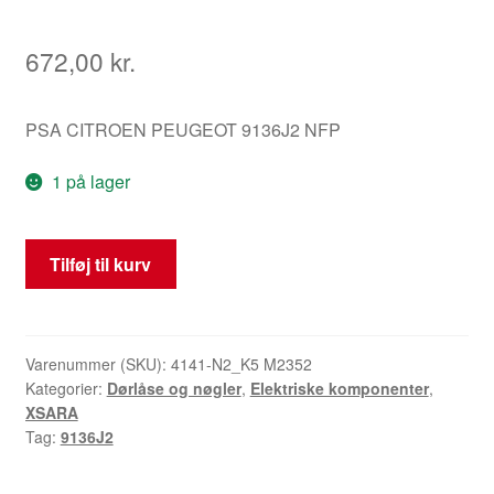
672,00
kr.
PSA CITROEN PEUGEOT 9136J2 NFP
1 på lager
Låsen
Tilføj til kurv
til
højre
forreste
dør
Varenummer (SKU):
4141-N2_K5 M2352
Kategorier:
Dørlåse og nøgler
,
Elektriske komponenter
,
passager
XSARA
Citroën
Tag:
9136J2
Xsara
9136J2