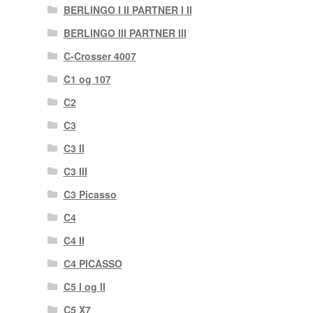
BERLINGO I II PARTNER I II
BERLINGO III PARTNER III
C-Crosser 4007
C1 og 107
C2
C3
C3 II
C3 III
C3 Picasso
C4
C4 II
C4 PICASSO
C5 I og II
C5 X7