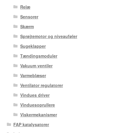
Relæ
Sensorer
Skærm
Sprøjtemotor og niveauføler
Sugeklapper
Tændingsmoduler
Vakuum ventiler
Varmeblæser
Ventilator regulatorer
Vindues driver
Vinduesoprullere
Viskermekanismer
FAP katalysatorer