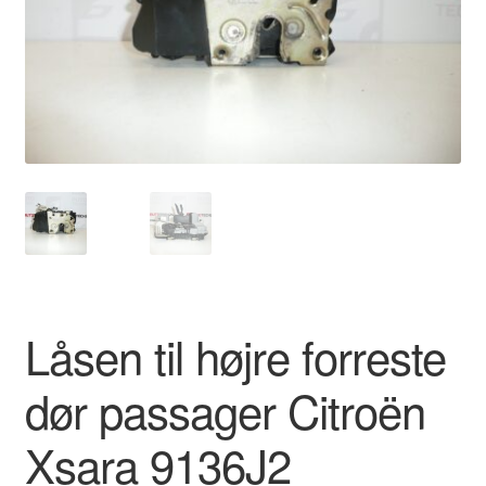
Kontakte
Kurv
Levering
Min Konto
Om os
Privatlivspolitik
Låsen til højre forreste
Vilkår og betingelser
dør passager Citroën
Xsara 9136J2