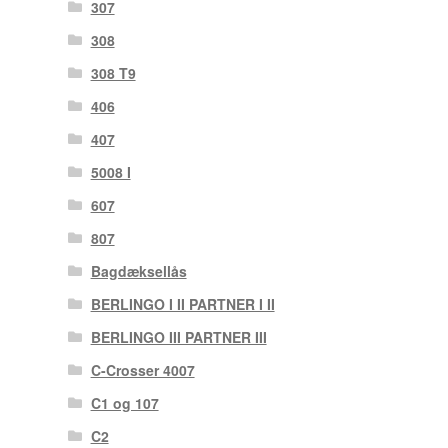
307
308
308 T9
406
407
5008 I
607
807
Bagdæksellås
BERLINGO I II PARTNER I II
BERLINGO III PARTNER III
C-Crosser 4007
C1 og 107
C2