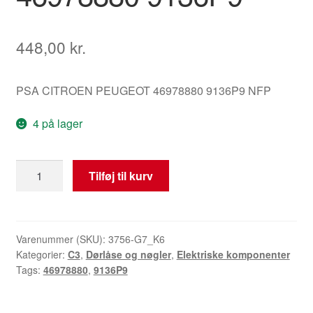
448,00
kr.
PSA CITROEN PEUGEOT 46978880 9136P9 NFP
4 på lager
Højre
Tilføj til kurv
dørlås
Citroën
C3
Pluriel
Varenummer (SKU):
3756-G7_K6
Kategorier:
C3
,
Dørlåse og nøgler
,
Elektriske komponenter
4PIN
Tags:
46978880
,
9136P9
46978880
9136P9
antal