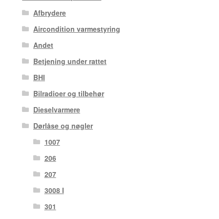
Afbrydere
Aircondition varmestyring
Andet
Betjening under rattet
BHI
Bilradioer og tilbehør
Dieselvarmere
Dørlåse og nøgler
1007
206
207
3008 I
301