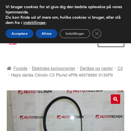
LEVERING fra 55 kr.
Vi bruger cookies for at give dig den bedste oplevelse på vores
hjemmeside.
FEDEX verdensomspændende forsendelse
Du kan finde ud af mere om, hvilke cookies vi bruger, eller slå
dem fra i
indstillinger
.
80 82 72 02
Man-fre 9-16
Close GDPR Cooki
Acceptere
Afvise
Indstillinger
Spring
Spring
Menu
til
til
navigation
indhold
Forside
Forside
Elektriske komponenter
Dørlåse og nøgler
C3
Betalinger
Højre dørlås Citroën C3 Pluriel 4PIN 46978880 9136P9
Kasse
Klage
🔍
Klageprocedure