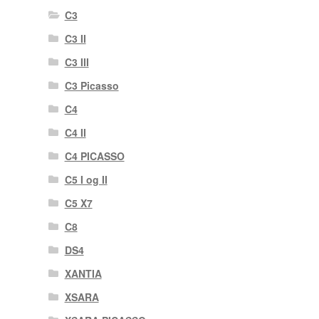
C3
C3 II
C3 III
C3 Picasso
C4
C4 II
C4 PICASSO
C5 I og II
C5 X7
C8
DS4
XANTIA
XSARA