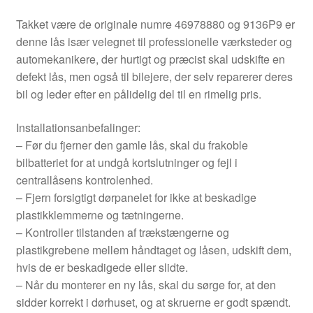
Takket være de originale numre 46978880 og 9136P9 er
denne lås især velegnet til professionelle værksteder og
automekanikere, der hurtigt og præcist skal udskifte en
defekt lås, men også til bilejere, der selv reparerer deres
bil og leder efter en pålidelig del til en rimelig pris.
Installationsanbefalinger:
– Før du fjerner den gamle lås, skal du frakoble
bilbatteriet for at undgå kortslutninger og fejl i
centrallåsens kontrolenhed.
– Fjern forsigtigt dørpanelet for ikke at beskadige
plastikklemmerne og tætningerne.
– Kontroller tilstanden af ​​trækstængerne og
plastikgrebene mellem håndtaget og låsen, udskift dem,
hvis de er beskadigede eller slidte.
– Når du monterer en ny lås, skal du sørge for, at den
sidder korrekt i dørhuset, og at skruerne er godt spændt.