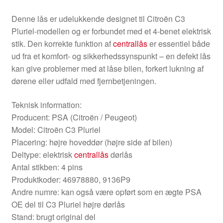
Denne lås er udelukkende designet til Citroën C3
Pluriel-modellen og er forbundet med et 4-benet elektrisk
stik. Den korrekte funktion af
centrallås
er essentiel både
ud fra et komfort- og sikkerhedssynspunkt – en defekt lås
kan give problemer med at låse bilen, forkert lukning af
dørene eller udfald med fjernbetjeningen.
Teknisk information:
Producent: PSA (Citroën / Peugeot)
Model: Citroën C3 Pluriel
Placering: højre hoveddør (højre side af bilen)
Deltype: elektrisk
centrallås
dørlås
Antal stikben: 4 pins
Produktkoder: 46978880, 9136P9
Andre numre: kan også være opført som en ægte PSA
OE del til C3 Pluriel højre dørlås
Stand: brugt original del