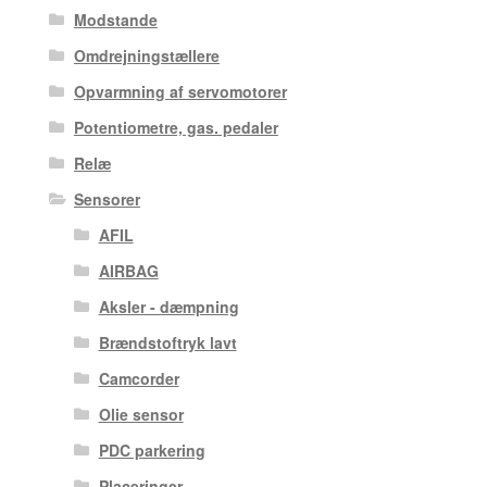
Modstande
Omdrejningstællere
Opvarmning af servomotorer
Potentiometre, gas. pedaler
Relæ
Sensorer
AFIL
AIRBAG
Aksler - dæmpning
Brændstoftryk lavt
Camcorder
Olie sensor
PDC parkering
Placeringer