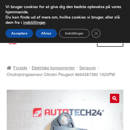
LEVERING fra 55 kr.
Vi bruger cookies for at give dig den bedste oplevelse på vores
hjemmeside.
FEDEX verdensomspændende forsendelse
Du kan finde ud af mere om, hvilke cookies vi bruger, eller slå
dem fra i
indstillinger
.
80 82 72 02
Man-fre 9-16
Close GDPR Cooki
Acceptere
Afvise
Indstillinger
Spring
Spring
Menu
til
til
navigation
indhold
Forside
Forside
Elektriske komponenter
Sensorer
Betalinger
Omdrejningssensor Citroën Peugeot 9664387380 1920PW
Kasse
Klage
🔍
Klageprocedure