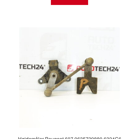
Højdemåler Peugeot 607 9635729880 6224C6