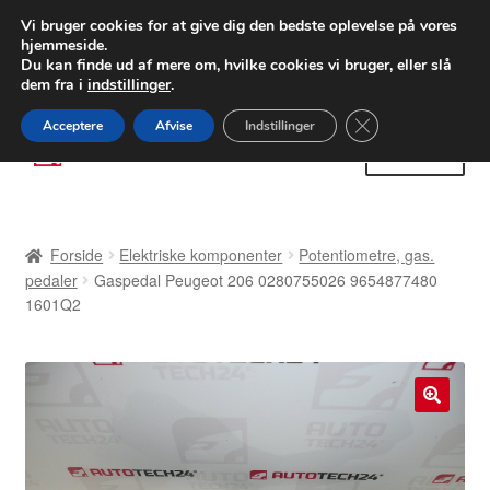
LEVERING fra 55 kr.
Vi bruger cookies for at give dig den bedste oplevelse på vores
hjemmeside.
FEDEX verdensomspændende forsendelse
Du kan finde ud af mere om, hvilke cookies vi bruger, eller slå
dem fra i
indstillinger
.
80 82 72 02
Man-fre 9-16
Close GDPR Cooki
Acceptere
Afvise
Indstillinger
Spring
Spring
Menu
til
til
navigation
indhold
Forside
Forside
Elektriske komponenter
Potentiometre, gas.
Betalinger
pedaler
Gaspedal Peugeot 206 0280755026 9654877480
1601Q2
Kasse
Klage
🔍
Klageprocedure