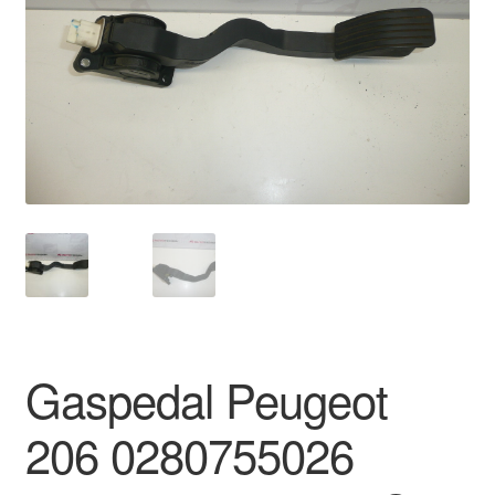
Kontakte
Kurv
Levering
Min Konto
Om os
Privatlivspolitik
Vilkår og betingelser
Gaspedal Peugeot
206 0280755026