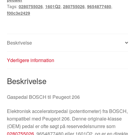
Tags:
0280755026
,
1601Q2
,
280755026
,
9654877480
,
f00c3e2429
Beskrivelse
Yderligere information
Beskrivelse
Gaspedal BOSCH til Peugeot 206
Elektronisk acceleratorpedal (potentiometer) fra BOSCH,
kompatibel med Peugeot 206. Denne originale-klasse
(OEM) pedal er ofte søgt på reservedelsnumre som
0280755026
, 9654877480 eller 1601Q2, og er en direkte