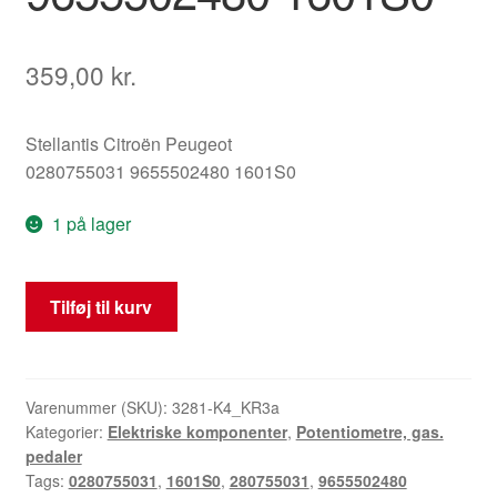
359,00
kr.
Stellantis Citroën Peugeot
0280755031 9655502480 1601S0
1 på lager
Gaspedal
Tilføj til kurv
Bosch
0280755031
9655502480
1601S0
Varenummer (SKU):
3281-K4_KR3a
Kategorier:
Elektriske komponenter
,
Potentiometre, gas.
antal
pedaler
Tags:
0280755031
,
1601S0
,
280755031
,
9655502480