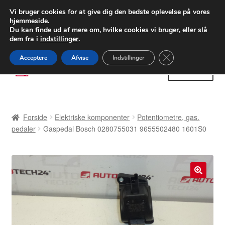
LEVERING fra 55 kr.
Vi bruger cookies for at give dig den bedste oplevelse på vores
hjemmeside.
FEDEX verdensomspændende forsendelse
Du kan finde ud af mere om, hvilke cookies vi bruger, eller slå
dem fra i
indstillinger
.
80 82 72 02
Man-fre 9-16
Close GDPR Cooki
Acceptere
Afvise
Indstillinger
Spring
Spring
Menu
til
til
navigation
indhold
Forside
Forside
Elektriske komponenter
Potentiometre, gas.
Betalinger
pedaler
Gaspedal Bosch 0280755031 9655502480 1601S0
Kasse
Klage
🔍
Klageprocedure