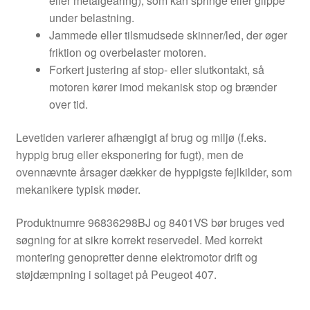
eller metalgearing), som kan springe eller glippe
under belastning.
Jammede eller tilsmudsede skinner/led, der øger
friktion og overbelaster motoren.
Forkert justering af stop- eller slutkontakt, så
motoren kører imod mekanisk stop og brænder
over tid.
Levetiden varierer afhængigt af brug og miljø (f.eks.
hyppig brug eller eksponering for fugt), men de
ovennævnte årsager dækker de hyppigste fejlkilder, som
mekanikere typisk møder.
Produktnumre 96836298BJ og 8401VS bør bruges ved
søgning for at sikre korrekt reservedel. Med korrekt
montering genopretter denne elektromotor drift og
støjdæmpning i soltaget på Peugeot 407.