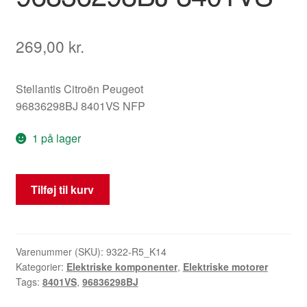
269,00
kr.
Stellantis Citroën Peugeot
96836298BJ 8401VS NFP
1 på lager
Elmotor
Tilføj til kurv
Webasto
Peugeot
407
96836298BJ
Varenummer (SKU):
9322-R5_K14
Kategorier:
Elektriske komponenter
,
Elektriske motorer
8401VS
Tags:
8401VS
,
96836298BJ
antal