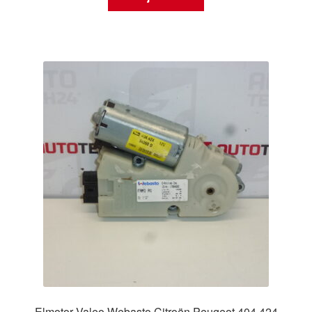
Elmotor Valeo Webasto Citroën Peugeot 404.424