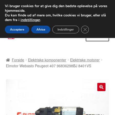
LEVERING fra 55 kr.
Vi bruger cookies for at give dig den bedste oplevelse på vores
hjemmeside.
FEDEX verdensomspændende forsendelse
Du kan finde ud af mere om, hvilke cookies vi bruger, eller slå
dem fra i
indstillinger
.
80 82 72 02
Man-fre 9-16
Close GDPR Cooki
Acceptere
Afvise
Indstillinger
Spring
Spring
Menu
til
til
navigation
indhold
Forside
Forside
Elektriske komponenter
Elektriske motorer
Betalinger
Elmotor Webasto Peugeot 407 96836298BJ 8401VS
Kasse
Klage
🔍
Klageprocedure