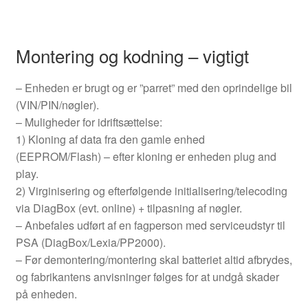
Montering og kodning – vigtigt
– Enheden er brugt og er ”parret” med den oprindelige bil
(VIN/PIN/nøgler).
– Muligheder for idriftsættelse:
1) Kloning af data fra den gamle enhed
(EEPROM/Flash) – efter kloning er enheden plug and
play.
2) Virginisering og efterfølgende initialisering/telecoding
via DiagBox (evt. online) + tilpasning af nøgler.
– Anbefales udført af en fagperson med serviceudstyr til
PSA (DiagBox/Lexia/PP2000).
– Før demontering/montering skal batteriet altid afbrydes,
og fabrikantens anvisninger følges for at undgå skader
på enheden.