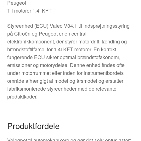
Peugeot
Til motorer 1.4i KFT
Styreenhed (ECU) Valeo V34.1 til indsprøjtningsstyring
på Citroën og Peugeot er en central
elektronikkomponent, der styrer motordrift, tænding og
brændstoftilførsel for 1.4i KFT-motorer. En korrekt
fungerende ECU sikrer optimal brændstoføkonomi,
emissioner og motorydelse. Denne enhed findes ofte
under motorrummet eller inden for instrumentbordets
område afhængigt af model og årsmodel og erstatter
fabriksmonterede styreenheder med de relevante
produktkoder.
Produktfordele
Velegnet til automekanikere og gør-det-selv-entusiaster: