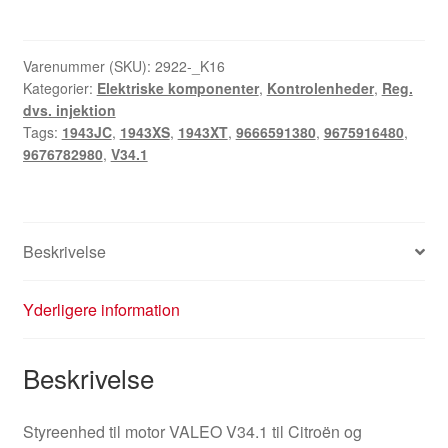
Valeo
V34.1
Citroën
Varenummer (SKU):
2922-_K16
Kategorier:
Elektriske komponenter
,
Kontrolenheder
,
Reg.
Peugeot
dvs. injektion
9676782980
Tags:
1943JC
,
1943XS
,
1943XT
,
9666591380
,
9675916480
,
9666591380
9676782980
,
V34.1
antal
Beskrivelse
Yderligere information
Beskrivelse
Styreenhed til motor VALEO V34.1 til Citroën og