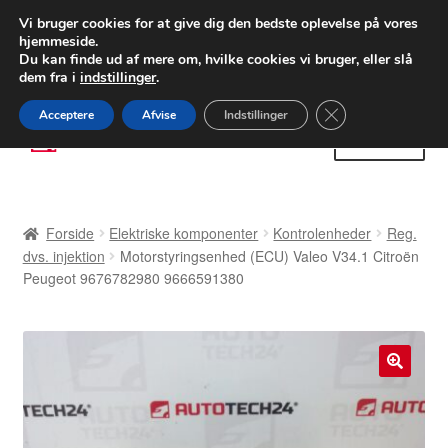
LEVERING fra 55 kr.
Vi bruger cookies for at give dig den bedste oplevelse på vores
hjemmeside.
FEDEX verdensomspændende forsendelse
Du kan finde ud af mere om, hvilke cookies vi bruger, eller slå
dem fra i
indstillinger
.
80 82 72 02
Man-fre 9-16
Close GDPR Cooki
Acceptere
Afvise
Indstillinger
Spring
Spring
Menu
til
til
navigation
indhold
Forside
Forside
Elektriske komponenter
Kontrolenheder
Reg.
Betalinger
dvs. injektion
Motorstyringsenhed (ECU) Valeo V34.1 Citroën
Peugeot 9676782980 9666591380
Kasse
Klage
🔍
Klageprocedure