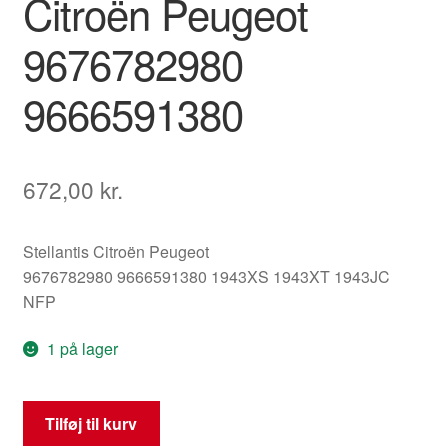
Citroën Peugeot
9676782980
9666591380
672,00
kr.
Stellantis Citroën Peugeot
9676782980 9666591380 1943XS 1943XT 1943JC
NFP
1 på lager
Motorstyringsenhed
Tilføj til kurv
(ECU)