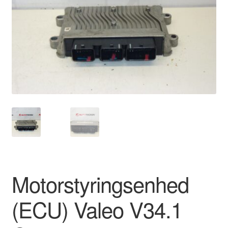
Kontakte
Kurv
Levering
Min Konto
Om os
Privatlivspolitik
Vilkår og betingelser
Motorstyringsenhed
(ECU) Valeo V34.1