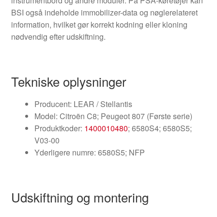
instrumentbord og andre moduler. På PSA-køretøjer kan
BSI også indeholde immobilizer-data og nøglerelateret
information, hvilket gør korrekt kodning eller kloning
nødvendig efter udskiftning.
Tekniske oplysninger
Producent: LEAR / Stellantis
Model: Citroën C8; Peugeot 807 (Første serie)
Produktkoder:
1400010480
; 6580S4; 6580S5;
V03-00
Yderligere numre: 6580S5; NFP
Udskiftning og montering