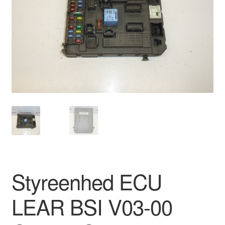
Kontakte
Kurv
Levering
Min Konto
Om os
Privatlivspolitik
Vilkår og betingelser
Styreenhed ECU
LEAR BSI V03-00