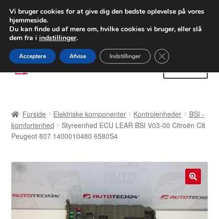
LEVERING fra 55 kr.
Vi bruger cookies for at give dig den bedste oplevelse på vores
hjemmeside.
FEDEX verdensomspændende forsendelse
Du kan finde ud af mere om, hvilke cookies vi bruger, eller slå
dem fra i
indstillinger
.
80 82 72 02
Man-fre 9-16
Close GDPR Cooki
Acceptere
Afvise
Indstillinger
Spring
Spring
Menu
til
til
navigation
indhold
Forside
Forside
Elektriske komponenter
Kontrolenheder
BSI -
Betalinger
komfortenhed
Styreenhed ECU LEAR BSI V03-00 Citroën C8
Peugeot 807 1400010480 6580S4
Kasse
Klage
🔍
Klageprocedure