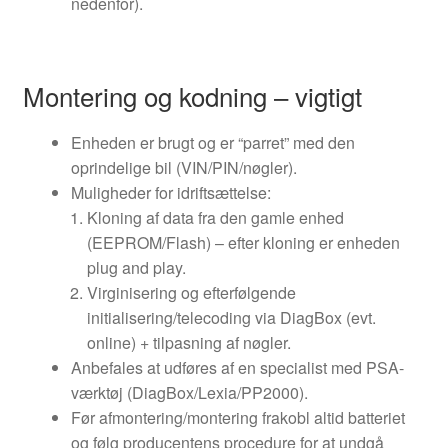
nedenfor).
Montering og kodning – vigtigt
Enheden er brugt og er “parret” med den
oprindelige bil (VIN/PIN/nøgler).
Muligheder for idriftsættelse:
Kloning af data fra den gamle enhed
(EEPROM/Flash) – efter kloning er enheden
plug and play.
Virginisering og efterfølgende
initialisering/telecoding via DiagBox (evt.
online) + tilpasning af nøgler.
Anbefales at udføres af en specialist med PSA-
værktøj (DiagBox/Lexia/PP2000).
Før afmontering/montering frakobl altid batteriet
og følg producentens procedure for at undgå