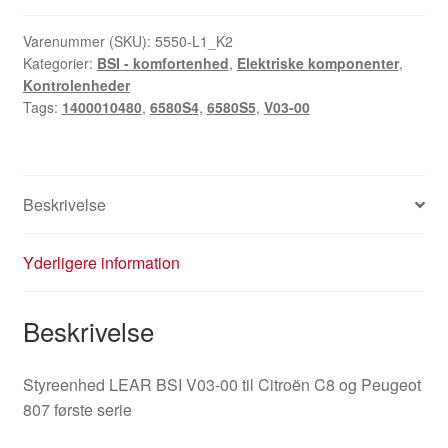
BSI
V03-
Varenummer (SKU):
5550-L1_K2
Kategorier:
BSI - komfortenhed
,
Elektriske komponenter
,
00
Kontrolenheder
Citroën
Tags:
1400010480
,
6580S4
,
6580S5
,
V03-00
C8
Peugeot
807
1400010480
Beskrivelse
6580S4
antal
Yderligere information
Beskrivelse
Styreenhed LEAR BSI V03-00 til Citroën C8 og Peugeot
807 første serie