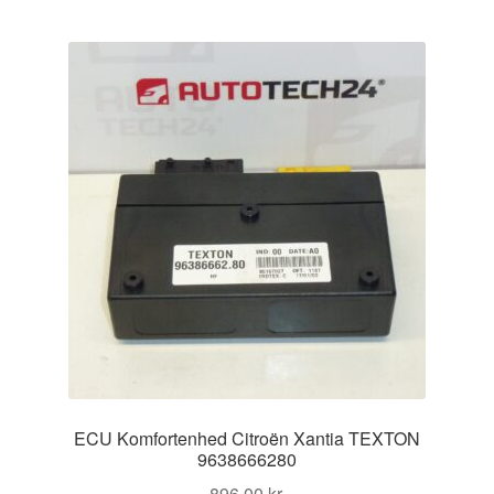
ECU Komfortenhed Citroën Xantia TEXTON
9638666280
896,00
kr.