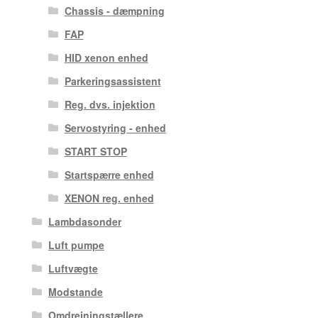
Chassis - dæmpning
FAP
HID xenon enhed
Parkeringsassistent
Reg. dvs. injektion
Servostyring - enhed
START STOP
Startspærre enhed
XENON reg. enhed
Lambdasonder
Luft pumpe
Luftvægte
Modstande
Omdrejningstællere