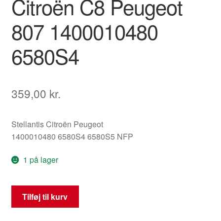
Citroën C8 Peugeot
807 1400010480
6580S4
359,00
kr.
Stellantis Citroën Peugeot
1400010480 6580S4 6580S5 NFP
1 på lager
Styreenhed
Tilføj til kurv
ECU
LEAR