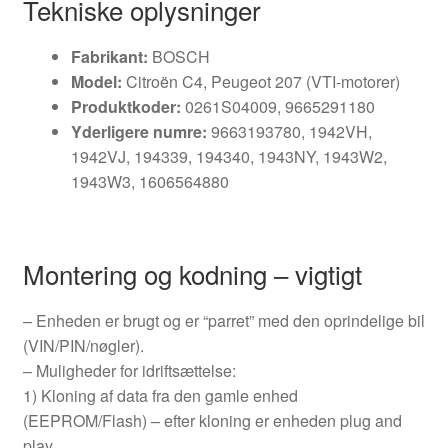
Tekniske oplysninger
Fabrikant:
BOSCH
Model:
Citroën C4, Peugeot 207 (VTI-motorer)
Produktkoder:
0261S04009, 9665291180
Yderligere numre:
9663193780, 1942VH,
1942VJ, 194339, 194340, 1943NY, 1943W2,
1943W3, 1606564880
Montering og kodning – vigtigt
– Enheden er brugt og er “parret” med den oprindelige bil
(VIN/PIN/nøgler).
– Muligheder for idriftsættelse:
1) Kloning af data fra den gamle enhed
(EEPROM/Flash) – efter kloning er enheden plug and
play.