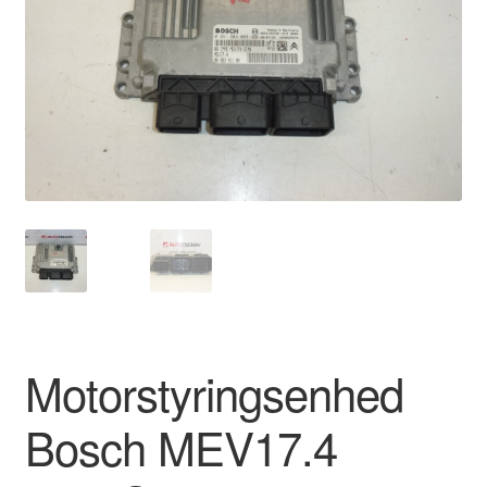
Kontakte
Kurv
Levering
Min Konto
Om os
Privatlivspolitik
Vilkår og betingelser
Motorstyringsenhed
Bosch MEV17.4