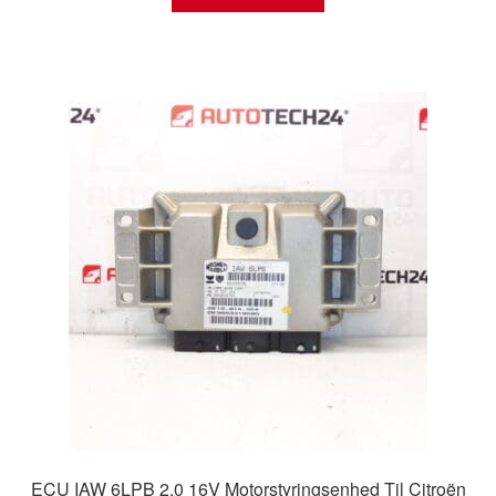
ECU IAW 6LPB 2.0 16V Motorstyringsenhed Til Citroën