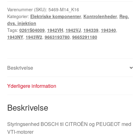
Varenummer (SKU):
5469-M14_K16
Kategorier:
Elektriske komponenter
,
Kontrolenheder
,
Reg.
dvs. injektion
Tags:
0261S04009
,
1942VH
,
1942VJ
,
194339
,
194340
,
1943NY
,
1943W2
,
9663193780
,
9665291180
Beskrivelse
Yderligere information
Beskrivelse
Styringsenhed BOSCH til CITROËN og PEUGEOT med
VTI-motorer