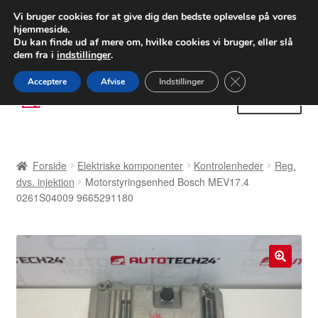
LEVERING fra 55 kr.
Vi bruger cookies for at give dig den bedste oplevelse på vores
hjemmeside.
FEDEX verdensomspændende forsendelse
Du kan finde ud af mere om, hvilke cookies vi bruger, eller slå
dem fra i
indstillinger
.
80 82 72 02
Man-fre 9-16
Close GDPR Cooki
Acceptere
Afvise
Indstillinger
Spring
Spring
Menu
til
til
navigation
indhold
Forside
Forside
Elektriske komponenter
Kontrolenheder
Reg.
Betalinger
dvs. injektion
Motorstyringsenhed Bosch MEV17.4
0261S04009 9665291180
Kasse
Klage
🔍
Klageprocedure