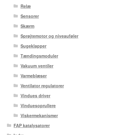
Relæ
Sensorer
Skærm
Sprøjtemotor og niveauføler
Sugeklapper
Tændingsmoduler
Vakuum ventiler
Varmeblæser
Ventilator regulatorer
Vindues driver
Vinduesoprullere
Viskermekanismer
FAP katalysatorer