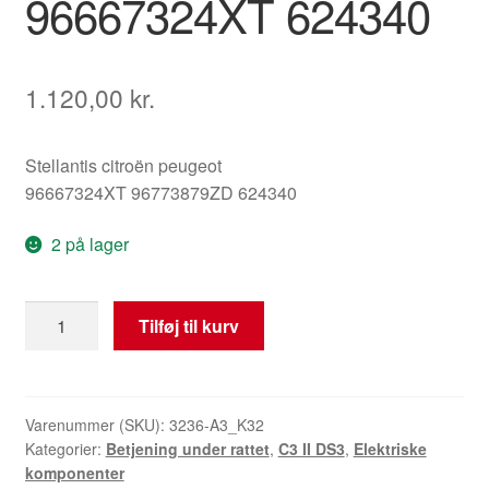
96667324XT 624340
1.120,00
kr.
Stellantis citroën peugeot
96667324XT 96773879ZD 624340
2 på lager
Betjeningskontakter
Tilføj til kurv
Citroën
C3
DS3
96667324XT
Varenummer (SKU):
3236-A3_K32
Kategorier:
Betjening under rattet
,
C3 II DS3
,
Elektriske
624340
komponenter
antal