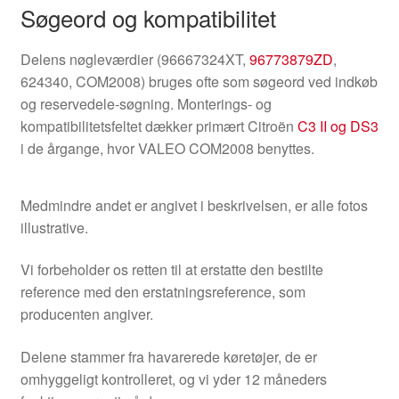
Søgeord og kompatibilitet
Delens nøgleværdier (96667324XT,
96773879ZD
,
624340, COM2008) bruges ofte som søgeord ved indkøb
og reservedele-søgning. Monterings- og
kompatibilitetsfeltet dækker primært Citroën
C3 II og DS3
i de årgange, hvor VALEO COM2008 benyttes.
Medmindre andet er angivet i beskrivelsen, er alle fotos
illustrative.
Vi forbeholder os retten til at erstatte den bestilte
reference med den erstatningsreference, som
producenten angiver.
Delene stammer fra havarerede køretøjer, de er
omhyggeligt kontrolleret, og vi yder 12 måneders