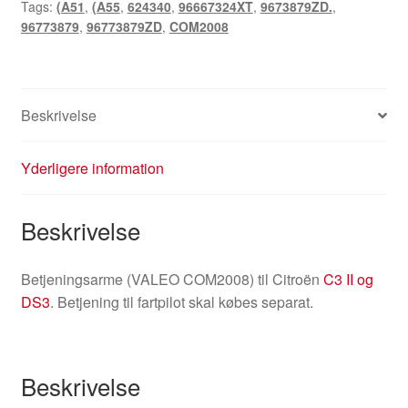
Tags:
(A51
,
(A55
,
624340
,
96667324XT
,
9673879ZD.
,
96773879
,
96773879ZD
,
COM2008
Beskrivelse
Yderligere information
Beskrivelse
Betjeningsarme (VALEO COM2008) til Citroën
C3 II og
DS3
. Betjening til fartpilot skal købes separat.
Beskrivelse