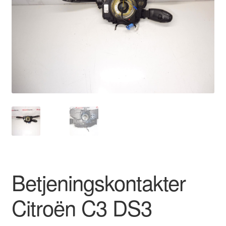
Kontakte
Kurv
Levering
Min Konto
Om os
Privatlivspolitik
Vilkår og betingelser
Betjeningskontakter
Citroën C3 DS3