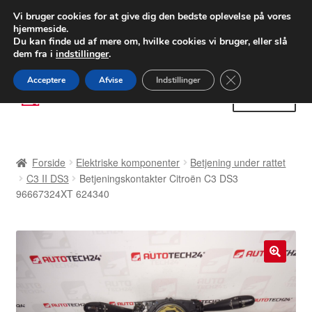
LEVERING fra 55 kr.
Vi bruger cookies for at give dig den bedste oplevelse på vores
hjemmeside.
FEDEX verdensomspændende forsendelse
Du kan finde ud af mere om, hvilke cookies vi bruger, eller slå
dem fra i
indstillinger
.
80 82 72 02
Man-fre 9-16
Close GDPR Cooki
Acceptere
Afvise
Indstillinger
Spring
Spring
Menu
til
til
navigation
indhold
Forside
Forside
Elektriske komponenter
Betjening under rattet
Betalinger
C3 II DS3
Betjeningskontakter Citroën C3 DS3
96667324XT 624340
Kasse
Klage
🔍
Klageprocedure