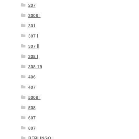
207
3008 I
301
307 I
307 II
308 I
308 T9
406
407
5008 I
508
607
807
BERLINGO I