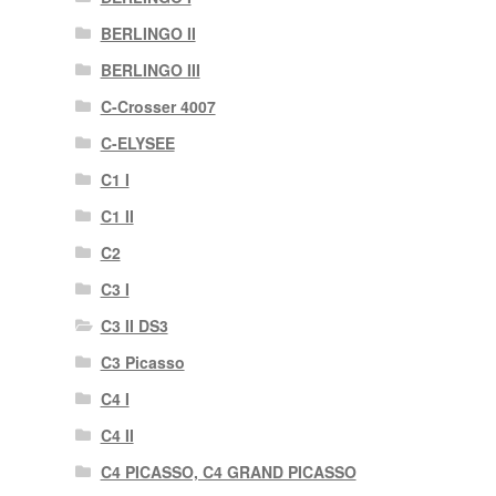
BERLINGO II
BERLINGO III
C-Crosser 4007
C-ELYSEE
C1 I
C1 II
C2
C3 I
C3 II DS3
C3 Picasso
C4 I
C4 II
C4 PICASSO, C4 GRAND PICASSO