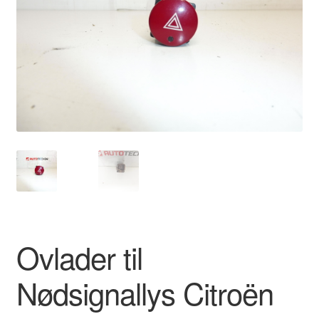
Kontakte
Kurv
Levering
Min Konto
Om os
Privatlivspolitik
Vilkår og betingelser
Ovlader til
Nødsignallys Citroën