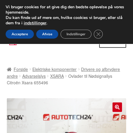
LEVERING fra 55 kr.
Vi bruger cookies for at give dig den bedste oplevelse på vores
hjemmeside.
FEDEX verdensomspændende forsendelse
Du kan finde ud af mere om, hvilke cookies vi bruger, eller slå
dem fra i
indstillinger
.
80 82 72 02
Man-fre 9-16
Close GDPR Cooki
Acceptere
Afvise
Indstillinger
Spring
Spring
Menu
til
til
navigation
indhold
Forside
Forside
Elektriske komponenter
Drivere og afbrydere
Betalinger
andre
Advarselslys
XSARA
Ovlader til Nødsignallys
Citroën Xsara 655496
Kasse
Klage
🔍
Klageprocedure