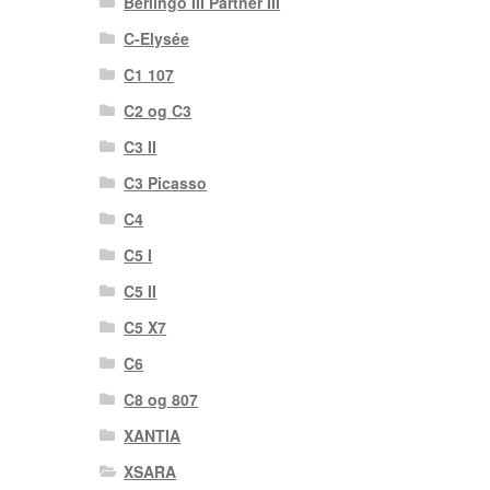
Berlingo III Partner III
C-Elysée
C1 107
C2 og C3
C3 II
C3 Picasso
C4
C5 I
C5 II
C5 X7
C6
C8 og 807
XANTIA
XSARA