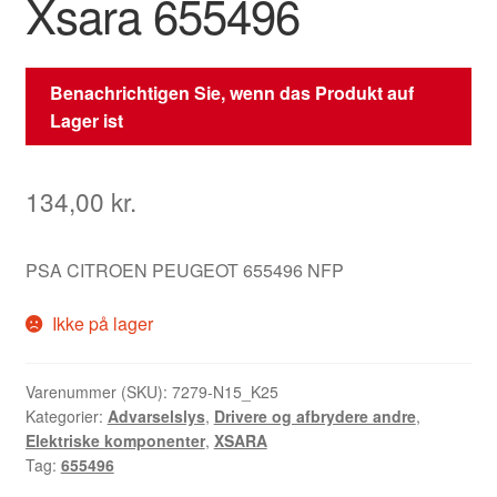
Xsara 655496
Benachrichtigen Sie, wenn das Produkt auf
Lager ist
134,00
kr.
PSA CITROEN PEUGEOT 655496 NFP
Ikke på lager
Varenummer (SKU):
7279-N15_K25
Kategorier:
Advarselslys
,
Drivere og afbrydere andre
,
Elektriske komponenter
,
XSARA
Tag:
655496