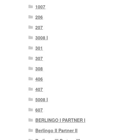
1007
206
207
3008 I
301
307
308
406
407
5008 I
607
BERLINGO I PARTNER I
Berlingo II Partner II