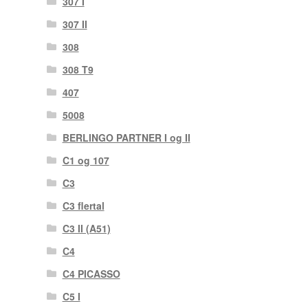
307 I
307 II
308
308 T9
407
5008
BERLINGO PARTNER I og II
C1 og 107
C3
C3 flertal
C3 II (A51)
C4
C4 PICASSO
C5 I