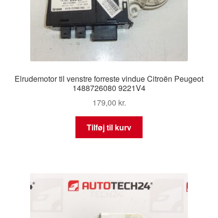
Elrudemotor til venstre forreste vindue Citroën Peugeot
1488726080 9221V4
179,00
kr.
Tilføj til kurv