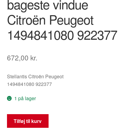
bageste vindue
Citroën Peugeot
1494841080 922377
672,00
kr.
Stellantis Citroën Peugeot
1494841080 922377
1 på lager
Mekanisme
Tilføj til kurv
til
elektrisk