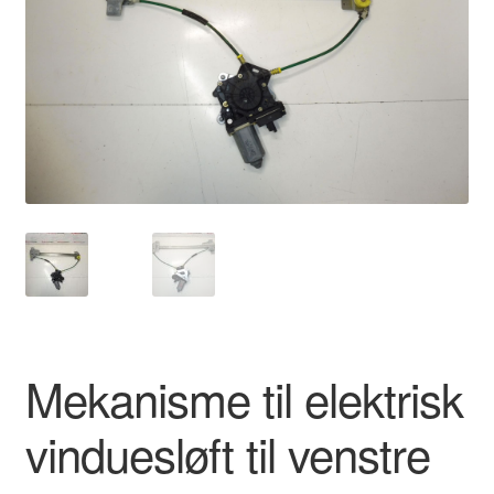
Kontakte
Kurv
Levering
Min Konto
Om os
Privatlivspolitik
Vilkår og betingelser
Mekanisme til elektrisk
vinduesløft til venstre