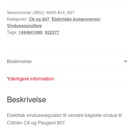
vinduesløft
til
Varenummer (SKU):
9455-A14_K27
Kategorier:
C8 og 807
,
Elektriske komponenter
,
venstre
Vinduesoprullere
bageste
Tags:
1494841080
,
922377
vindue
Citroën
Peugeot
1494841080
Beskrivelse
922377
antal
Yderligere information
Beskrivelse
Elektrisk vinduesregulator til venstre bageste vindue til
Citroën C8 og Peugeot 807.