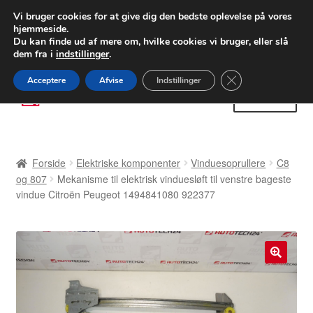
LEVERING fra 55 kr.
Vi bruger cookies for at give dig den bedste oplevelse på vores
hjemmeside.
FEDEX verdensomspændende forsendelse
Du kan finde ud af mere om, hvilke cookies vi bruger, eller slå
dem fra i
indstillinger
.
80 82 72 02
Man-fre 9-16
Close GDPR Cooki
Acceptere
Afvise
Indstillinger
Spring
Spring
Menu
til
til
navigation
indhold
Forside
Forside
Elektriske komponenter
Vinduesoprullere
C8
Betalinger
og 807
Mekanisme til elektrisk vinduesløft til venstre bageste
vindue Citroën Peugeot 1494841080 922377
Kasse
Klage
🔍
Klageprocedure