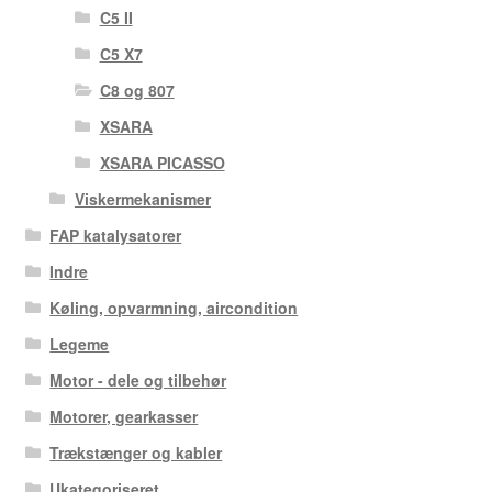
C5 II
C5 X7
C8 og 807
XSARA
XSARA PICASSO
Viskermekanismer
FAP katalysatorer
Indre
Køling, opvarmning, aircondition
Legeme
Motor - dele og tilbehør
Motorer, gearkasser
Trækstænger og kabler
Ukategoriseret