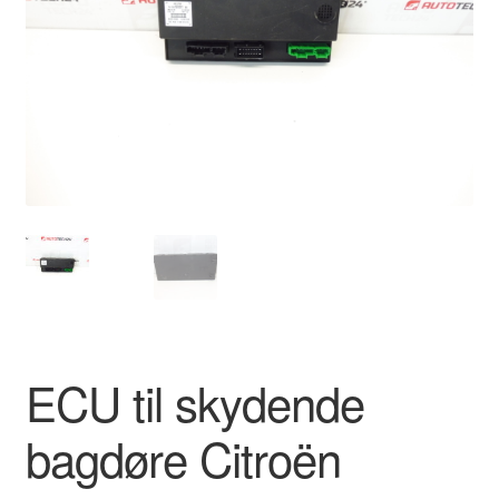
Kontakte
Kurv
Levering
Min Konto
Om os
Privatlivspolitik
Vilkår og betingelser
ECU til skydende
bagdøre Citroën