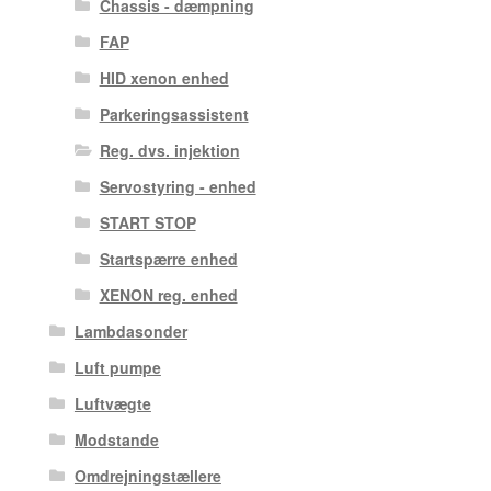
Chassis - dæmpning
FAP
HID xenon enhed
Parkeringsassistent
Reg. dvs. injektion
Servostyring - enhed
START STOP
Startspærre enhed
XENON reg. enhed
Lambdasonder
Luft pumpe
Luftvægte
Modstande
Omdrejningstællere