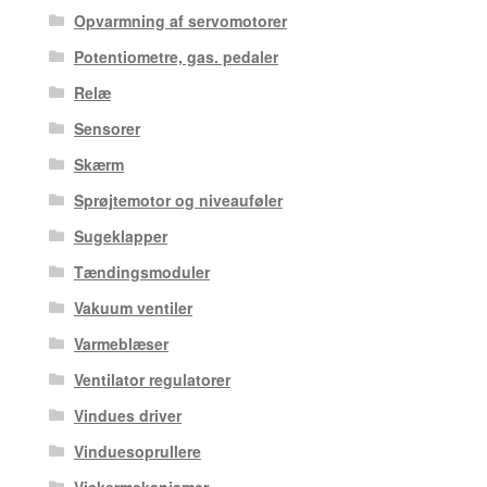
Opvarmning af servomotorer
Potentiometre, gas. pedaler
Relæ
Sensorer
Skærm
Sprøjtemotor og niveauføler
Sugeklapper
Tændingsmoduler
Vakuum ventiler
Varmeblæser
Ventilator regulatorer
Vindues driver
Vinduesoprullere
Viskermekanismer