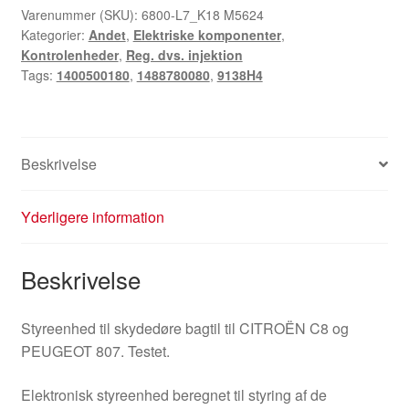
Citroën
Varenummer (SKU):
6800-L7_K18 M5624
Kategorier:
Andet
,
Elektriske komponenter
,
Peugeot
Kontrolenheder
,
Reg. dvs. injektion
1400500180
Tags:
1400500180
,
1488780080
,
9138H4
9138H4
antal
Beskrivelse
Yderligere information
Beskrivelse
Styreenhed til skydedøre bagtil til CITROËN C8 og
PEUGEOT 807. Testet.
Elektronisk styreenhed beregnet til styring af de