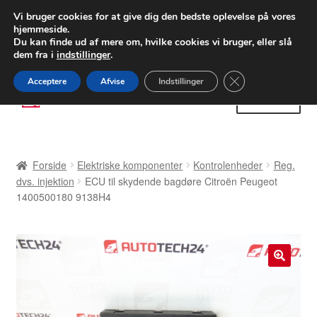
LEVERING fra 55 kr.
Vi bruger cookies for at give dig den bedste oplevelse på vores
hjemmeside.
FEDEX verdensomspændende forsendelse
Du kan finde ud af mere om, hvilke cookies vi bruger, eller slå
dem fra i
indstillinger
.
80 82 72 02
Man-fre 9-16
Close GDPR Cooki
Acceptere
Afvise
Indstillinger
Spring
Spring
Menu
til
til
navigation
indhold
Forside
Forside
Elektriske komponenter
Kontrolenheder
Reg.
Betalinger
dvs. injektion
ECU til skydende bagdøre Citroën Peugeot
1400500180 9138H4
Kasse
Klage
🔍
Klageprocedure