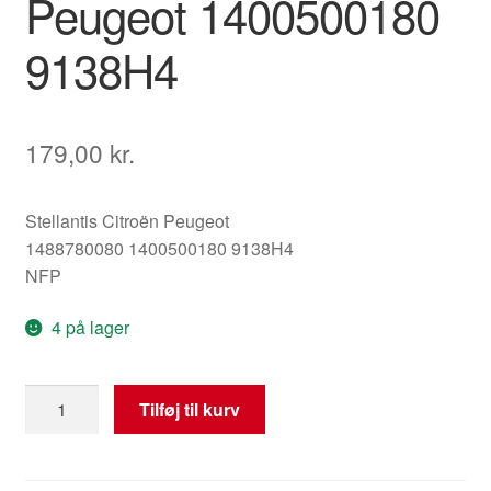
Peugeot 1400500180
9138H4
179,00
kr.
Stellantis Citroën Peugeot
1488780080 1400500180 9138H4
NFP
4 på lager
ECU
Tilføj til kurv
til
skydende
bagdøre