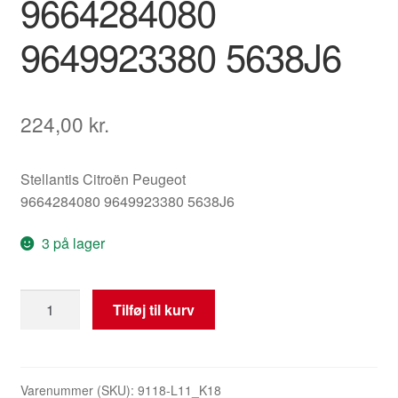
9664284080
9649923380 5638J6
224,00
kr.
Stellantis Citroën Peugeot
9664284080 9649923380 5638J6
3 på lager
Minus-
Tilføj til kurv
kabelbundt
til
motor
Citroën
Varenummer (SKU):
9118-L11_K18