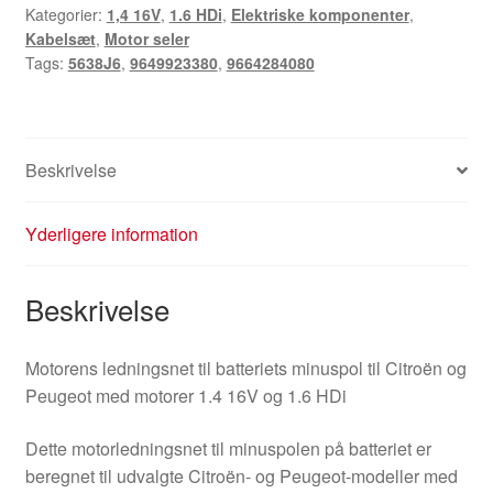
Kategorier:
1,4 16V
,
1.6 HDi
,
Elektriske komponenter
,
Peugeot
Kabelsæt
,
Motor seler
9664284080
Tags:
5638J6
,
9649923380
,
9664284080
9649923380
5638J6
antal
Beskrivelse
Yderligere information
Beskrivelse
Motorens ledningsnet til batteriets minuspol til Citroën og
Peugeot med motorer 1.4 16V og 1.6 HDi
Dette motorledningsnet til minuspolen på batteriet er
beregnet til udvalgte Citroën- og Peugeot-modeller med