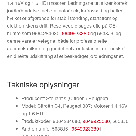
1.4 16V og 1.6 HDi motorer. Ledningsnettet sikrer korrekt
jordforbindelse mellem motorblok, karrosseri og batteri,
hvilket er afgørende for stabil tænding, startstrøm og
elektronikkens drift. Reservedele søges ofte på OE-
numre som 9664284080,
9649923380
og 5638J6, og
denne vare er velegnet både for professionelle
automekanikere og gør-det-selv-entusiaster, der ønsker
en direkte udskiftning af et beskadiget jordledningsnet.
Tekniske oplysninger
Producent: Stellantis (Citroën / Peugeot)
Model: Citroën C4, Peugeot 307; Motorer 1.4 16V
og 1.6 HDi
Produktkoder: 9664284080,
9649923380
, 5638J6
Andre numre: 5638J6 |
9649923380
|