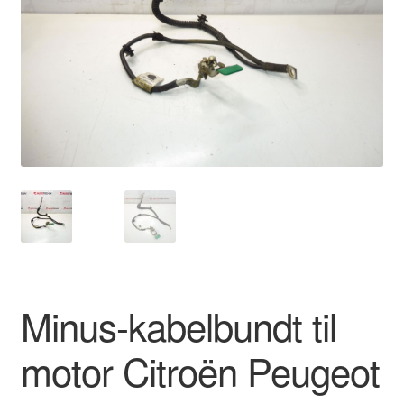
Kontakte
Kurv
Levering
Min Konto
Om os
Privatlivspolitik
Vilkår og betingelser
Minus-kabelbundt til
motor Citroën Peugeot