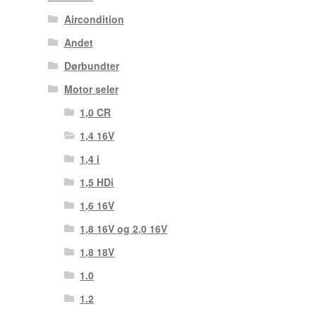
Aircondition
Andet
Dørbundter
Motor seler
1,0 CR
1,4 16V
1,4 i
1,5 HDi
1,6 16V
1,8 16V og 2,0 16V
1,8 18V
1.0
1.2