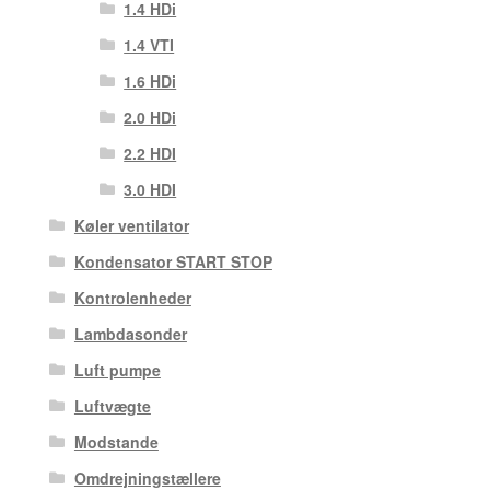
1.4 HDi
1.4 VTI
1.6 HDi
2.0 HDi
2.2 HDI
3.0 HDI
Køler ventilator
Kondensator START STOP
Kontrolenheder
Lambdasonder
Luft pumpe
Luftvægte
Modstande
Omdrejningstællere