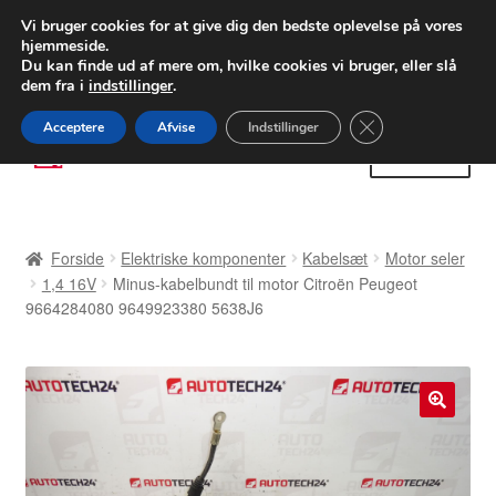
LEVERING fra 55 kr.
Vi bruger cookies for at give dig den bedste oplevelse på vores
hjemmeside.
FEDEX verdensomspændende forsendelse
Du kan finde ud af mere om, hvilke cookies vi bruger, eller slå
dem fra i
indstillinger
.
80 82 72 02
Man-fre 9-16
Close GDPR Cooki
Acceptere
Afvise
Indstillinger
Spring
Spring
Menu
til
til
navigation
indhold
Forside
Forside
Elektriske komponenter
Kabelsæt
Motor seler
Betalinger
1,4 16V
Minus-kabelbundt til motor Citroën Peugeot
9664284080 9649923380 5638J6
Kasse
Klage
🔍
Klageprocedure