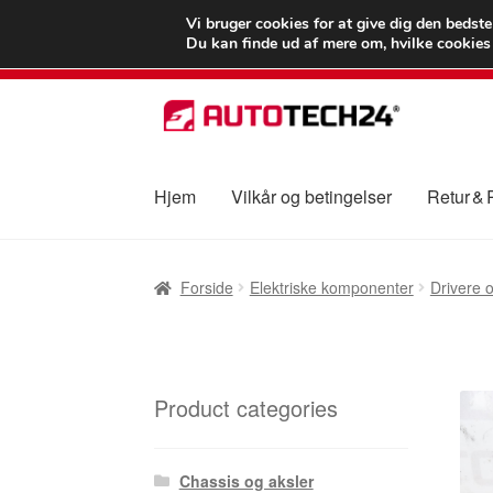
LEVERING fra 55
Vi bruger cookies for at give dig den bedst
Du kan finde ud af mere om, hvilke cookies v
Spring
Spring
til
til
navigation
indhold
Hjem
Vilkår og betingelser
Retur &
Forside
Betalinger
Kasse
Klage
Klageproced
Forside
Elektriske komponenter
Drivere 
Vilkår og betingelser
Product categories
Chassis og aksler