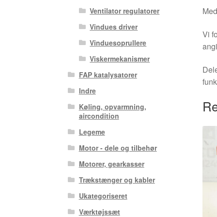
Medm
Ventilator regulatorer
Vindues driver
Vi f
Vinduesoprullere
angi
Viskermekanismer
Dele
FAP katalysatorer
funk
Indre
Re
Køling, opvarmning,
aircondition
Legeme
Motor - dele og tilbehør
Motorer, gearkasser
Trækstænger og kabler
Ukategoriseret
Værktøjssæt