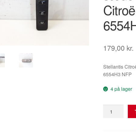
Citro
6554
179,00
kr.
Stellantis Citr
6554H3 NFP
4 på lager
Betjeningsmod
til
sædehukomme
Citroën