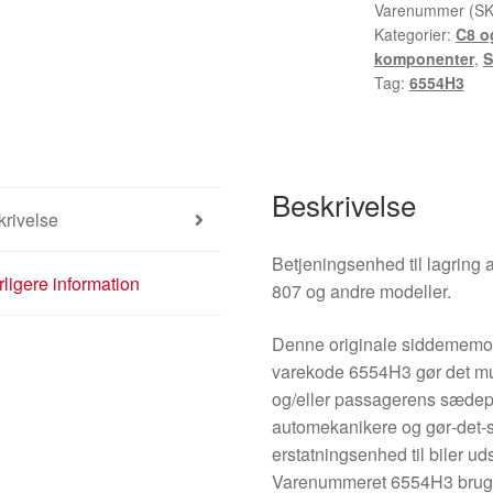
Peugeot
Varenummer (S
Kategorier:
C8 o
6554H3
komponenter
,
antal
Tag:
6554H3
Beskrivelse
rivelse
Betjeningsenhed til lagring a
ligere information
807 og andre modeller.
Denne originale sidde­memor
varekode 6554H3 gør det mul
og/eller passagerens sædepos
automekanikere og gør‑det‑s
erstatningsenhed til biler 
Varenummeret 6554H3 bruges 