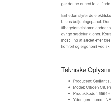
gør denne enhed let at finde 
Enheden styrer de elektris
bilens betjeningspanel. Den
tilbageførselskommandoer sa
øvrige sædefunktioner. Korre
indstilling af sædet efter før
komfort og ergonomi ved skif
Tekniske Oplysni
Producent: Stellantis 
Model: Citroën C8, P
Produktkoder: 6554H
Yderligere numre: N