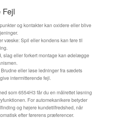
 Fejl
tpunkter og kontakter kan oxidere eller blive
jeninger.
er væske: Spil eller kondens kan føre til
ing.
, slag eller forkert montage kan ødelægge
anismen.
 Brudne eller løse ledninger fra sædets
ive intermitterende fejl.
hed som 6554H3 får du en målrettet løsning
ryfunktionen. For automekanikere betyder
jlfinding og højere kundetilfredshed, når
tomatisk efter førerens præferencer.