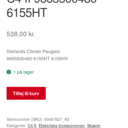
6155HT
538,00
kr.
Stellantis Citroën Peugeot
9665500480 6155HT 6155HV
1 på lager
Display
Tilføj til kurv
til
radio/computer
Citroën
C4
Varenummer (SKU):
9349-N27_K5
Kategorier:
C4 II
,
Elektriske komponenter
,
Skærm
II