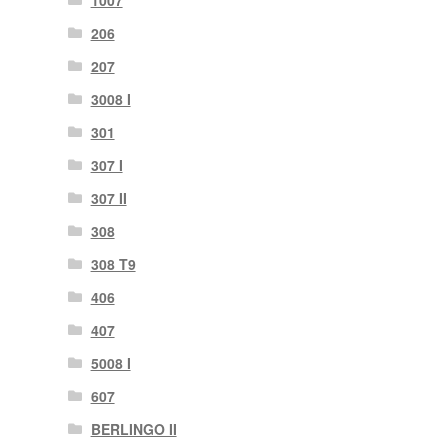
206
207
3008 I
301
307 I
307 II
308
308 T9
406
407
5008 I
607
BERLINGO II