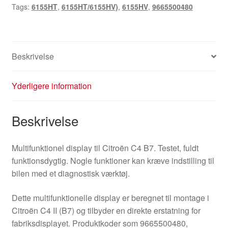
Tags:
6155HT
,
6155HT/6155HV)
,
6155HV
,
9665500480
9665500480
6155HT
antal
Beskrivelse
Yderligere information
Beskrivelse
Multifunktionel display til Citroën C4 B7. Testet, fuldt
funktionsdygtig. Nogle funktioner kan kræve indstilling til
bilen med et diagnostisk værktøj.
Dette multifunktionelle display er beregnet til montage i
Citroën C4 II (B7) og tilbyder en direkte erstatning for
fabriksdisplayet. Produktkoder som 9665500480,