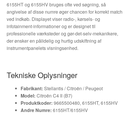
6155HT og 6155HV bruges ofte ved søgning, så
angivelse af disse numre øger chancen for korrekt match
ved indkøb. Displayet viser radio-, kørsels- og
infotainment-informationer og er designet til
professionelle værksteder og gør-det-selv-mekanikere,
der ønsker en pålidelig og hurtig udskiftning af
instrumentpanelets visningsenhed.
Tekniske Oplysninger
Fabrikant:
Stellantis / Citroën / Peugeot
Model:
Citroën C4 II (B7)
Produktkoder:
9665500480, 6155HT, 6155HV
Andre Numre:
6155HT/6155HV