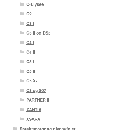
C-Elysée
C2
C3 I
C3 II og DS3
C4 I
C4 II
C5 I
C5 II
C5 X7
C8 og 807
PARTNER II
XANTIA
XSARA
Sprøjtemotor og niveauføler