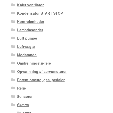
Køler ventilator
Kondensator START STOP
Kontrolenheder
Lambdasonder
Luft pumpe
Luftvægte
Modstande
Omdrejningstællere
Opvarmning af servomotorer
Potentiometre, gas. pedaler
Relæ
Sensorer
Skærm
1007