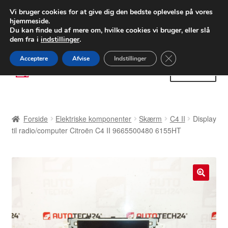
LEVERING fra 55 kr.
Vi bruger cookies for at give dig den bedste oplevelse på vores
hjemmeside.
FEDEX verdensomspændende forsendelse
Du kan finde ud af mere om, hvilke cookies vi bruger, eller slå
dem fra i
indstillinger
.
80 82 72 02
Man-fre 9-16
Close GDPR Cooki
Acceptere
Afvise
Indstillinger
Spring
Spring
Menu
til
til
navigation
indhold
Forside
Forside
Elektriske komponenter
Skærm
C4 II
Display
Betalinger
til radio/computer Citroën C4 II 9665500480 6155HT
Kasse
Klage
🔍
Klageprocedure