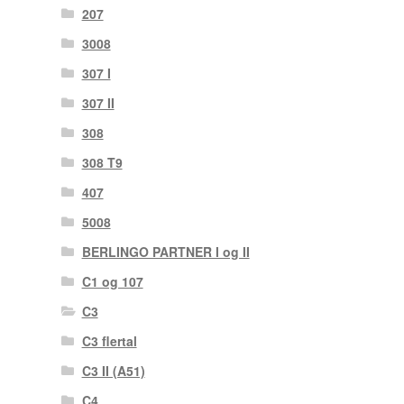
207
3008
307 I
307 II
308
308 T9
407
5008
BERLINGO PARTNER I og II
C1 og 107
C3
C3 flertal
C3 II (A51)
C4