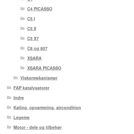
C4 PICASSO
C5 I
C5 II
C5 X7
C8 og 807
XSARA
XSARA PICASSO
Viskermekanismer
FAP katalysatorer
Indre
Køling, opvarmning, aircondition
Legeme
Motor - dele og tilbehør