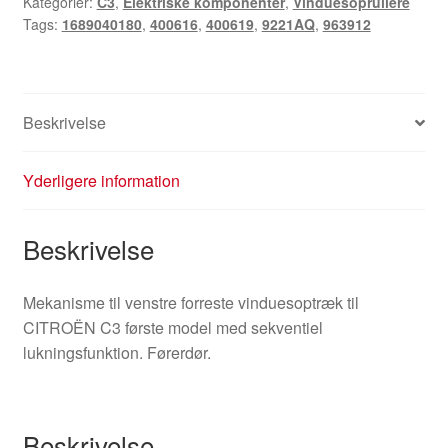
Kategorier:
C3
,
Elektriske komponenter
,
Vinduesoprullere
Tags:
1689040180
,
400616
,
400619
,
9221AQ
,
963912
Beskrivelse
Yderligere information
Beskrivelse
Mekanisme til venstre forreste vinduesoptræk til
CITROËN C3 første model med sekventiel
lukningsfunktion. Førerdør.
Beskrivelse