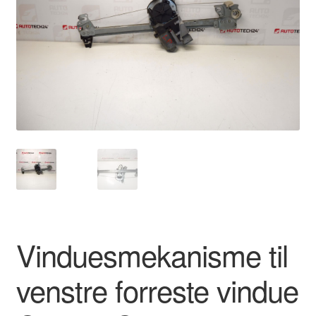
Kontakte
Kurv
Levering
Min Konto
Om os
Privatlivspolitik
Vilkår og betingelser
Vinduesmekanisme til
venstre forreste vindue