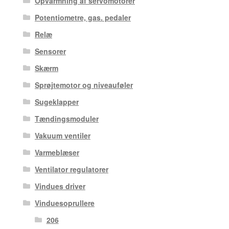
Opvarmning af servomotorer
Potentiometre, gas. pedaler
Relæ
Sensorer
Skærm
Sprøjtemotor og niveauføler
Sugeklapper
Tændingsmoduler
Vakuum ventiler
Varmeblæser
Ventilator regulatorer
Vindues driver
Vinduesoprullere
206