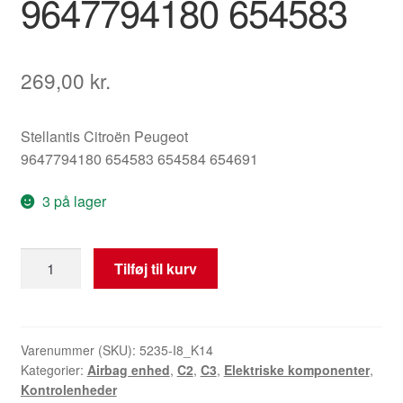
9647794180 654583
269,00
kr.
Stellantis Citroën Peugeot
9647794180 654583 654584 654691
3 på lager
Airbagstyreenhed
Tilføj til kurv
Citroën
C2
C3
9647794180
Varenummer (SKU):
5235-I8_K14
Kategorier:
Airbag enhed
,
C2
,
C3
,
Elektriske komponenter
,
654583
Kontrolenheder
antal