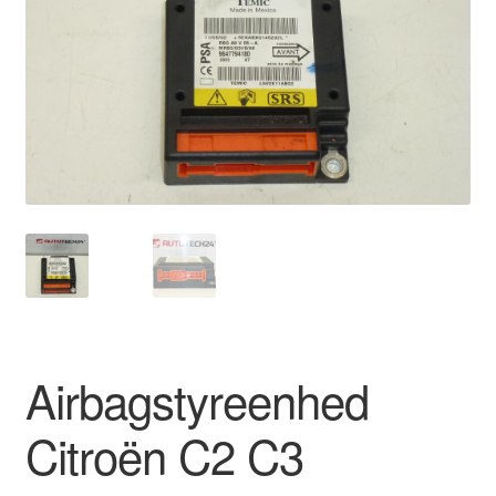
Kontakte
Kurv
Levering
Min Konto
Om os
Privatlivspolitik
Vilkår og betingelser
Airbagstyreenhed
Citroën C2 C3