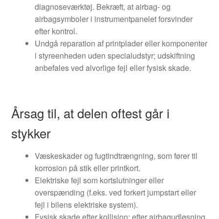
diagnoseværktøj. Bekræft, at airbag- og
airbagsymboler i instrumentpanelet forsvinder
efter kontrol.
Undgå reparation af printplader eller komponenter
i styreenheden uden specialudstyr; udskiftning
anbefales ved alvorlige fejl eller fysisk skade.
Årsag til, at delen oftest går i
stykker
Væskeskader og fugtindtrængning, som fører til
korrosion på stik eller printkort.
Elektriske fejl som kortslutninger eller
overspænding (f.eks. ved forkert jumpstart eller
fejl i bilens elektriske system).
Fysisk skade efter kollision: efter airbagudløsning