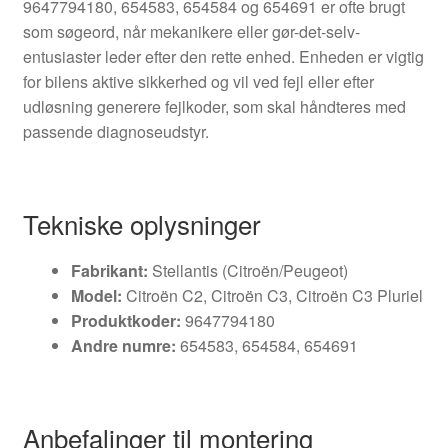
9647794180, 654583, 654584 og 654691 er ofte brugt
som søgeord, når mekanikere eller gør-det-selv-
entusiaster leder efter den rette enhed. Enheden er vigtig
for bilens aktive sikkerhed og vil ved fejl eller efter
udløsning generere fejlkoder, som skal håndteres med
passende diagnoseudstyr.
Tekniske oplysninger
Fabrikant:
Stellantis (Citroën/Peugeot)
Model:
Citroën C2, Citroën C3, Citroën C3 Pluriel
Produktkoder:
9647794180
Andre numre:
654583, 654584, 654691
Anbefalinger til montering