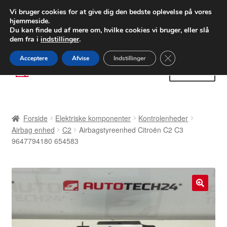
LEVERING fra 55 kr.
Vi bruger cookies for at give dig den bedste oplevelse på vores
hjemmeside.
FEDEX verdensomspændende forsendelse
Du kan finde ud af mere om, hvilke cookies vi bruger, eller slå
dem fra i
indstillinger
.
80 82 72 02
Man-fre 9-16
Close GDPR Cooki
Acceptere
Afvise
Indstillinger
Spring
Spring
Menu
til
til
navigation
indhold
Forside
Forside
Elektriske komponenter
Kontrolenheder
Betalinger
Airbag enhed
C2
Airbagstyreenhed Citroën C2 C3
9647794180 654583
Kasse
Klage
🔍
Klageprocedure