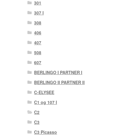
301
307 I
308
406
407
508
607
BERLINGO I PARTNER I
BERLINGO II PARTNER II
C-ELYSEE
C1 og 107 I
C2
C3
C3 Picasso