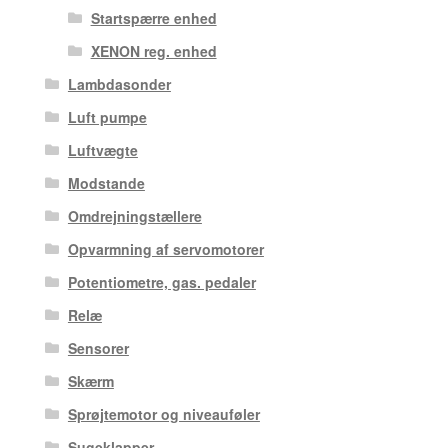
Startspærre enhed
XENON reg. enhed
Lambdasonder
Luft pumpe
Luftvægte
Modstande
Omdrejningstællere
Opvarmning af servomotorer
Potentiometre, gas. pedaler
Relæ
Sensorer
Skærm
Sprøjtemotor og niveauføler
Sugeklapper