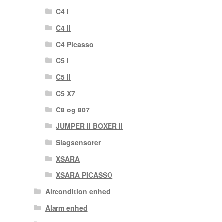
C4 I
C4 II
C4 Picasso
C5 I
C5 II
C5 X7
C8 og 807
JUMPER II BOXER II
Slagsensorer
XSARA
XSARA PICASSO
Aircondition enhed
Alarm enhed