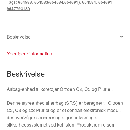
Tags:
654583
,
654583/654584/654691)
,
654584
,
654691
,
9647794180
Beskrivelse
Yderligere information
Beskrivelse
Airbag-enhed til køretøjer Citroën C2, C3 og Pluriel.
Denne styreenhed til airbag (SRS) er beregnet til Citroën
C2, C3 og C3 Pluriel og er et centralt elektronisk modul,
der overvåger sensorer og afgør udløsning af
sikkerhedssystemet ved kollision. Produktnumre som