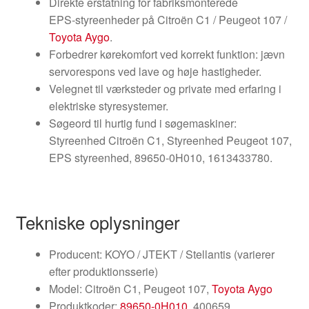
Direkte erstatning for fabriksmonterede
EPS‑styreenheder på Citroën C1 / Peugeot 107 /
Toyota Aygo
.
Forbedrer kørekomfort ved korrekt funktion: jævn
servorespons ved lave og høje hastigheder.
Velegnet til værksteder og private med erfaring i
elektriske styresystemer.
Søgeord til hurtig fund i søgemaskiner:
Styreenhed Citroën C1, Styreenhed Peugeot 107,
EPS styreenhed, 89650‑0H010, 1613433780.
Tekniske oplysninger
Producent: KOYO / JTEKT / Stellantis (varierer
efter produktionsserie)
Model: Citroën C1, Peugeot 107,
Toyota Aygo
Produktkoder:
89650-0H010
, 400659,