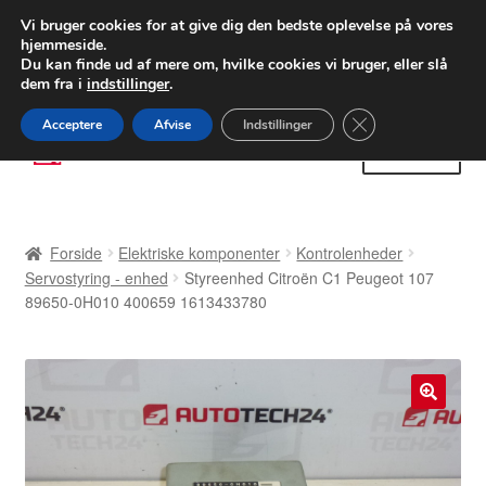
LEVERING fra 55 kr.
Vi bruger cookies for at give dig den bedste oplevelse på vores
hjemmeside.
FEDEX verdensomspændende forsendelse
Du kan finde ud af mere om, hvilke cookies vi bruger, eller slå
dem fra i
indstillinger
.
80 82 72 02
Man-fre 9-16
Close GDPR Cooki
Acceptere
Afvise
Indstillinger
Spring
Spring
Menu
til
til
navigation
indhold
Forside
Forside
Elektriske komponenter
Kontrolenheder
Betalinger
Servostyring - enhed
Styreenhed Citroën C1 Peugeot 107
89650-0H010 400659 1613433780
Kasse
Klage
🔍
Klageprocedure