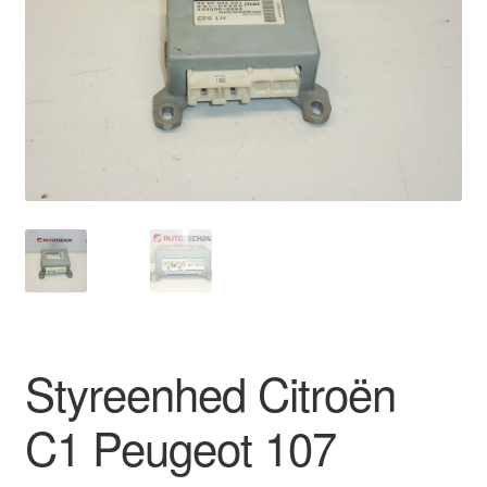
Kontakte
Kurv
Levering
Min Konto
Om os
Privatlivspolitik
Vilkår og betingelser
Styreenhed Citroën
C1 Peugeot 107