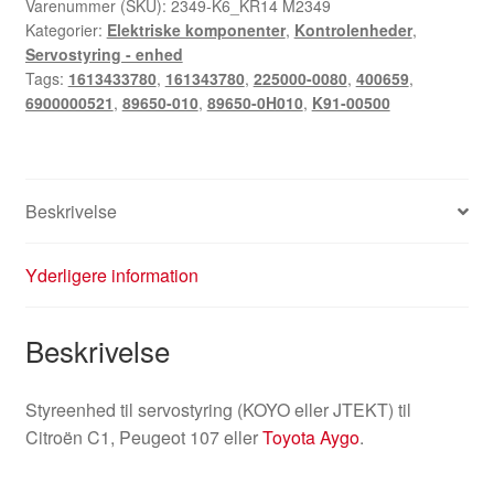
Varenummer (SKU):
2349-K6_KR14 M2349
Kategorier:
Elektriske komponenter
,
Kontrolenheder
,
Servostyring - enhed
Tags:
1613433780
,
161343780
,
225000-0080
,
400659
,
6900000521
,
89650-010
,
89650-0H010
,
K91-00500
Beskrivelse
Yderligere information
Beskrivelse
Styreenhed til servostyring (KOYO eller JTEKT) til
Citroën C1, Peugeot 107 eller
Toyota Aygo
.