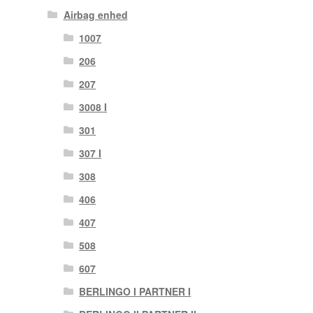
Airbag enhed
1007
206
207
3008 I
301
307 I
308
406
407
508
607
BERLINGO I PARTNER I