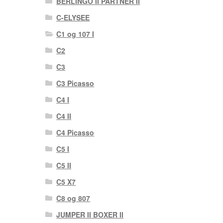
BERLINGO II PARTNER II
C-ELYSEE
C1 og 107 I
C2
C3
C3 Picasso
C4 I
C4 II
C4 Picasso
C5 I
C5 II
C5 X7
C8 og 807
JUMPER II BOXER II