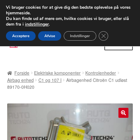
LEVERING fra 55 kr.
Vi bruger cookies for at give dig den bedste oplevelse på vores
hjemmeside.
FEDEX verdensomspændende forsendelse
Du kan finde ud af mere om, hvilke cookies vi bruger, eller slå
dem fra i
indstillinger
.
80 82 72 02
Man-fre 9-16
Close GDPR Cooki
Acceptere
Afvise
Indstillinger
Spring
Spring
Menu
til
til
navigation
indhold
Forside
Forside
Elektriske komponenter
Kontrolenheder
Betalinger
Airbag enhed
C1 og 107 I
Airbagenhed Citroën C1 udløst
89170-0H020
Kasse
Klage
🔍
Klageprocedure