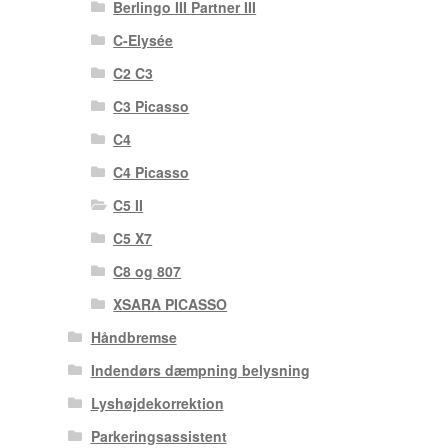
Berlingo III Partner III
C-Elysée
C2 C3
C3 Picasso
C4
C4 Picasso
C5 II
C5 X7
C8 og 807
XSARA PICASSO
Håndbremse
Indendørs dæmpning belysning
Lyshøjdekorrektion
Parkeringsassistent