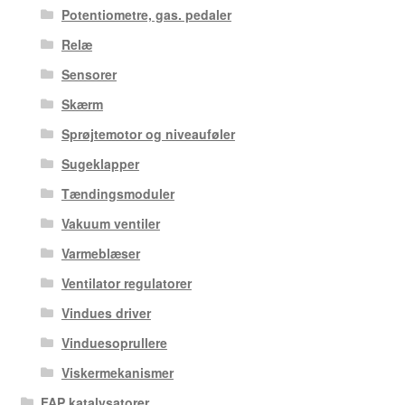
Potentiometre, gas. pedaler
Relæ
Sensorer
Skærm
Sprøjtemotor og niveauføler
Sugeklapper
Tændingsmoduler
Vakuum ventiler
Varmeblæser
Ventilator regulatorer
Vindues driver
Vinduesoprullere
Viskermekanismer
FAP katalysatorer