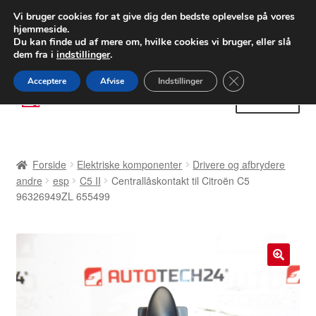
LEVERING fra 55 kr.
Vi bruger cookies for at give dig den bedste oplevelse på vores
hjemmeside.
FEDEX verdensomspændende forsendelse
Du kan finde ud af mere om, hvilke cookies vi bruger, eller slå
dem fra i
indstillinger
.
80 82 72 02
Man-fre 9-16
Close GDPR Cooki
Acceptere
Afvise
Indstillinger
Spring
Spring
Menu
til
til
navigation
indhold
Forside
Forside
Elektriske komponenter
Drivere og afbrydere
Betalinger
andre
esp
C5 II
Centrallåskontakt til Citroën C5
96326949ZL 655499
Kasse
Klage
🔍
Klageprocedure