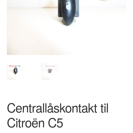
Kontakte
Kurv
Levering
Min Konto
Om os
Privatlivspolitik
Vilkår og betingelser
Centrallåskontakt til
Citroën C5