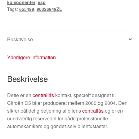
komponenter
,
esp
Tags:
655499
,
96326949ZL
Beskrivelse
Yderligere information
Beskrivelse
Dette er en
centrallås
kontakt, specielt designet til
Citroën C5 biler produceret mellem 2000 og 2004. Den
sikrer pålidelig betjening af bilens
centrallås
og er en
uundværlig reservedel for både professionelle
automekanikere og gør-det-selv bilentusiaster.