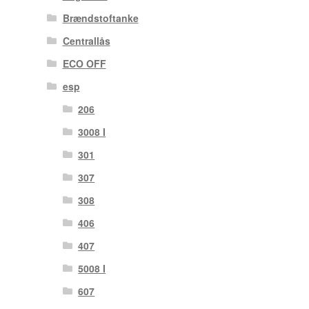
Brændstoftanke
Centrallås
ECO OFF
esp
206
3008 I
301
307
308
406
407
5008 I
607