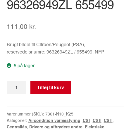
96326949ZL 655499
111,00
kr.
Brugt bildel til Citroën/Peugeot (PSA),
reservedelsnumre: 96326949ZL / 655499, NFP
5 på lager
Centrallåskontakt
Tilføj til kurv
til
Citroën
C5
96326949ZL
Varenummer (SKU):
7361-N10_K25
Kategorier:
Aircondition varmestyring
,
C5 I
,
C5 II
,
C5 II
,
655499
Centrallås
,
Drivere og afbrydere andre
,
Elektriske
antal