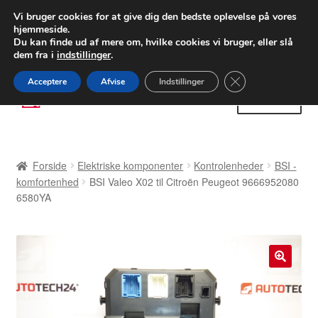
LEVERING fra 55 kr.
Vi bruger cookies for at give dig den bedste oplevelse på vores
hjemmeside.
FEDEX verdensomspændende forsendelse
Du kan finde ud af mere om, hvilke cookies vi bruger, eller slå
dem fra i
indstillinger
.
80 82 72 02
Man-fre 9-16
Close GDPR Cooki
Acceptere
Afvise
Indstillinger
Spring
Spring
Menu
til
til
navigation
indhold
Forside
Forside
Elektriske komponenter
Kontrolenheder
BSI -
Betalinger
komfortenhed
BSI Valeo X02 til Citroën Peugeot 9666952080
6580YA
Kasse
Klage
🔍
Klageprocedure