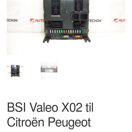
Kontakte
Kurv
Levering
Min Konto
Om os
Privatlivspolitik
Vilkår og betingelser
BSI Valeo X02 til
Citroën Peugeot