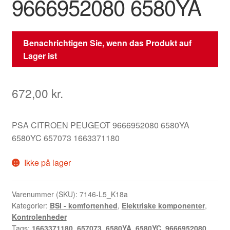
9666952080 6580YA
Benachrichtigen Sie, wenn das Produkt auf
Lager ist
672,00
kr.
PSA CITROEN PEUGEOT 9666952080 6580YA
6580YC 657073 1663371180
Ikke på lager
Varenummer (SKU):
7146-L5_K18a
Kategorier:
BSI - komfortenhed
,
Elektriske komponenter
,
Kontrolenheder
Tags:
1663371180
,
657073
,
6580YA
,
6580YC
,
9666952080