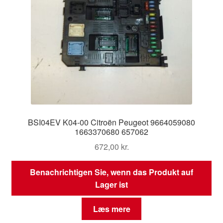
BSI04EV K04-00 Citroën Peugeot 9664059080
1663370680 657062
672,00
kr.
Benachrichtigen Sie, wenn das Produkt auf
Lager ist
Læs mere