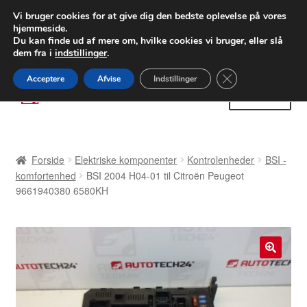
LEVERING fra 55 kr.
Vi bruger cookies for at give dig den bedste oplevelse på vores
hjemmeside.
FEDEX verdensomspændende forsendelse
Du kan finde ud af mere om, hvilke cookies vi bruger, eller slå
dem fra i
indstillinger
.
80 82 72 02
Man-fre 9-16
Close GDPR Cooki
Acceptere
Afvise
Indstillinger
Spring
Spring
Menu
til
til
navigation
indhold
Forside
Forside
Elektriske komponenter
Kontrolenheder
BSI -
Betalinger
komfortenhed
BSI 2004 H04-01 til Citroën Peugeot
9661940380 6580KH
Kasse
Klage
🔍
Klageprocedure