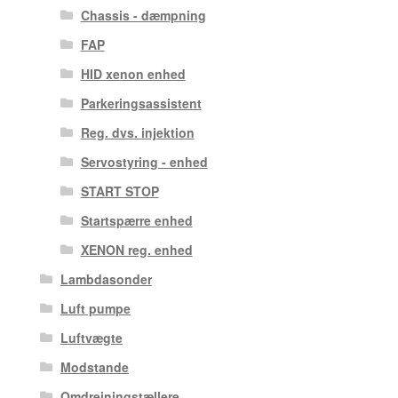
Chassis - dæmpning
FAP
HID xenon enhed
Parkeringsassistent
Reg. dvs. injektion
Servostyring - enhed
START STOP
Startspærre enhed
XENON reg. enhed
Lambdasonder
Luft pumpe
Luftvægte
Modstande
Omdrejningstællere