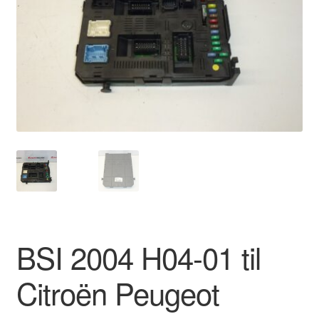
Kontakte
Kurv
Levering
Min Konto
Om os
Privatlivspolitik
Vilkår og betingelser
BSI 2004 H04-01 til
Citroën Peugeot