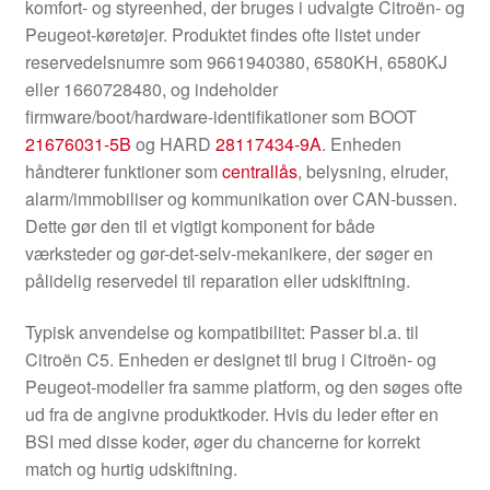
komfort- og styreenhed, der bruges i udvalgte Citroën- og
Peugeot-køretøjer. Produktet findes ofte listet under
reservedelsnumre som 9661940380, 6580KH, 6580KJ
eller 1660728480, og indeholder
firmware/boot/hardware-identifikationer som BOOT
21676031-5B
og HARD
28117434-9A
. Enheden
håndterer funktioner som
centrallås
, belysning, elruder,
alarm/immobiliser og kommunikation over CAN-bussen.
Dette gør den til et vigtigt komponent for både
værksteder og gør-det-selv-mekanikere, der søger en
pålidelig reservedel til reparation eller udskiftning.
Typisk anvendelse og kompatibilitet: Passer bl.a. til
Citroën C5. Enheden er designet til brug i Citroën- og
Peugeot-modeller fra samme platform, og den søges ofte
ud fra de angivne produktkoder. Hvis du leder efter en
BSI med disse koder, øger du chancerne for korrekt
match og hurtig udskiftning.