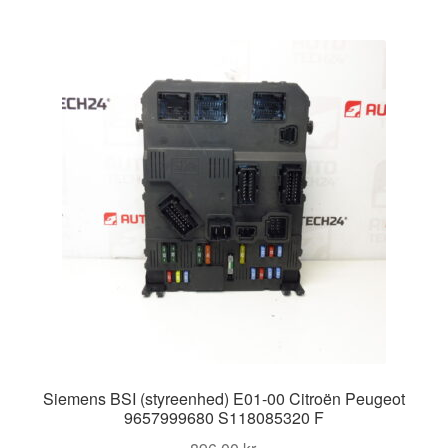
Siemens BSI (styreenhed) E01-00 Citroën Peugeot
9657999680 S118085320 F