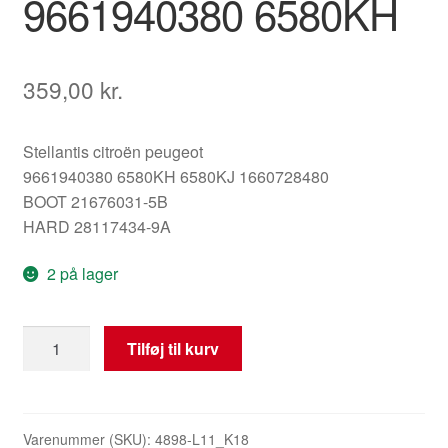
9661940380 6580KH
359,00
kr.
Stellantis citroën peugeot
9661940380 6580KH 6580KJ 1660728480
BOOT 21676031-5B
HARD 28117434-9A
2 på lager
BSI
Tilføj til kurv
2004
H04-
01
til
Varenummer (SKU):
4898-L11_K18