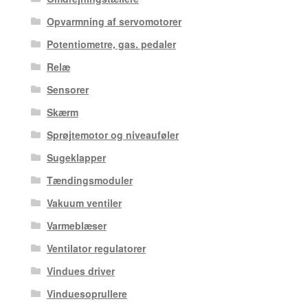
Opvarmning af servomotorer
Potentiometre, gas. pedaler
Relæ
Sensorer
Skærm
Sprøjtemotor og niveauføler
Sugeklapper
Tændingsmoduler
Vakuum ventiler
Varmeblæser
Ventilator regulatorer
Vindues driver
Vinduesoprullere