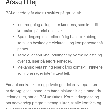
Årsag til fejl
BSI-enheder går oftest i stykker på grund af:
Indtrængning af fugt eller kondens, som fører til
korrosion på print eller stik.
Spændingsspidser eller dårlig batteritilkobling,
som kan beskadige elektronik og komponenter på
printet.
Tørre eller sprukne lodninger og varmebelastning
over tid, især på ældre enheder.
Mekanisk belastning eller dårlig kontakt i stikkene
som forårsager intermittent fejl.
For automekanikere og private gør-det-selv-reparatører
er det vigtigt at kontrollere både elektronik og tilhørende
ledningsnet, når en BSI udskiftes. Korrekt diagnose og
om nødvendigt programmering sikrer, at alle komfort- og
sikkerhedssystemer fungerer som forventet efter