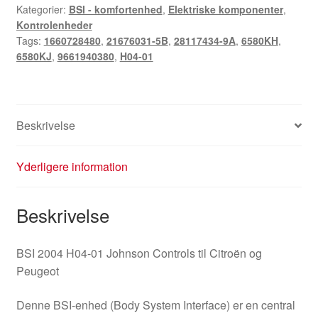
Kategorier:
BSI - komfortenhed
,
Elektriske komponenter
,
Citroën
Kontrolenheder
Peugeot
Tags:
1660728480
,
21676031-5B
,
28117434-9A
,
6580KH
,
9661940380
6580KJ
,
9661940380
,
H04-01
6580KH
antal
Beskrivelse
Yderligere information
Beskrivelse
BSI 2004 H04-01 Johnson Controls til Citroën og
Peugeot
Denne BSI-enhed (Body System Interface) er en central