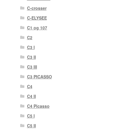
C-crosser
C-ELYSEE
C1 og 107
C2
C3 I
C3 II
C3 III
C3 PICASSO
C4
C4 II
C4 Picasso
C5 I
C5 II