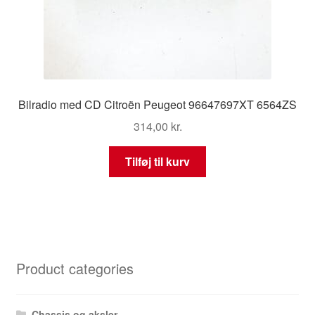
Bilradio med CD Citroën Peugeot 96647697XT 6564ZS
314,00
kr.
Tilføj til kurv
Product categories
Chassis og aksler