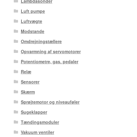
Lambdasonder
Luft pumpe
Luftvægte
Modstande
Omdrejningstællere
Opvarmning af servomotorer
Potentiometre, gas. pedaler
Relæ
Sensorer
Skærm
Sprøjtemotor og niveauføler
Sugeklapper
Tændingsmoduler
Vakuum ventiler