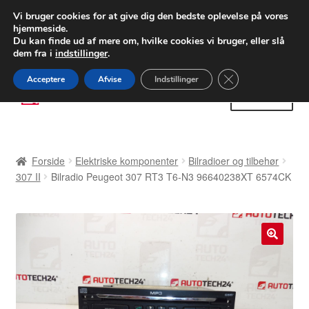
LEVERING fra 55 kr.
Vi bruger cookies for at give dig den bedste oplevelse på vores
hjemmeside.
FEDEX verdensomspændende forsendelse
Du kan finde ud af mere om, hvilke cookies vi bruger, eller slå
dem fra i
indstillinger
.
80 82 72 02
Man-fre 9-16
Close GDPR Cooki
Acceptere
Afvise
Indstillinger
Spring
Spring
Menu
til
til
navigation
indhold
Forside
Forside
Elektriske komponenter
Bilradioer og tilbehør
Betalinger
307 II
Bilradio Peugeot 307 RT3 T6-N3 96640238XT 6574CK
Kasse
Klage
🔍
Klageprocedure