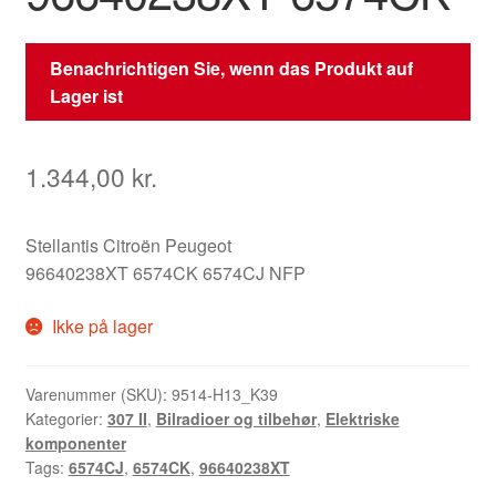
Benachrichtigen Sie, wenn das Produkt auf
Lager ist
1.344,00
kr.
Stellantis Citroën Peugeot
96640238XT 6574CK 6574CJ NFP
Ikke på lager
Varenummer (SKU):
9514-H13_K39
Kategorier:
307 II
,
Bilradioer og tilbehør
,
Elektriske
komponenter
Tags:
6574CJ
,
6574CK
,
96640238XT