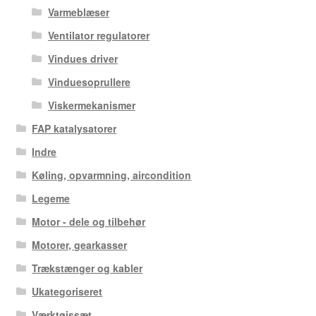
Varmeblæser
Ventilator regulatorer
Vindues driver
Vinduesoprullere
Viskermekanismer
FAP katalysatorer
Indre
Køling, opvarmning, aircondition
Legeme
Motor - dele og tilbehør
Motorer, gearkasser
Trækstænger og kabler
Ukategoriseret
Værktøjssæt