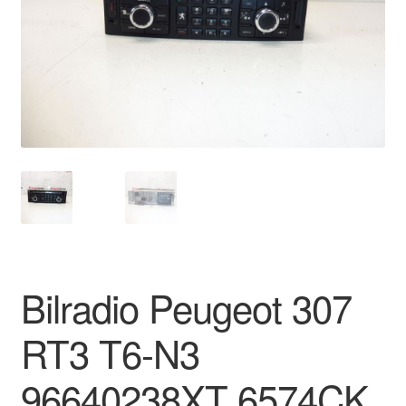
Kontakte
Kurv
Levering
Min Konto
Om os
Privatlivspolitik
Bilradio Peugeot 307
Vilkår og betingelser
RT3 T6-N3
96640238XT 6574CK