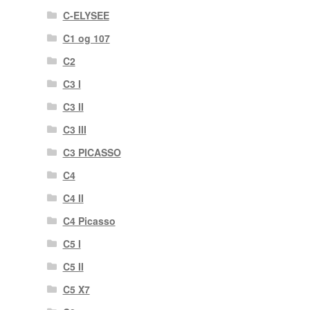
C-ELYSEE
C1 og 107
C2
C3 I
C3 II
C3 III
C3 PICASSO
C4
C4 II
C4 Picasso
C5 I
C5 II
C5 X7