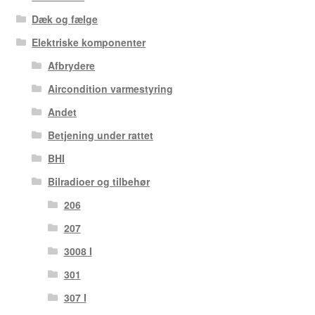
Dæk og fælge
Elektriske komponenter
Afbrydere
Aircondition varmestyring
Andet
Betjening under rattet
BHI
Bilradioer og tilbehør
206
207
3008 I
301
307 I