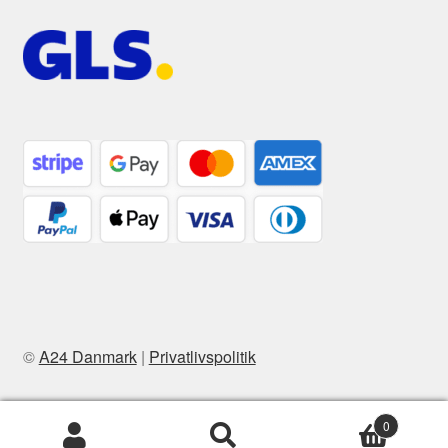
©
A24 Danmark
|
Privatlivspolitik
0
Søg
Søg