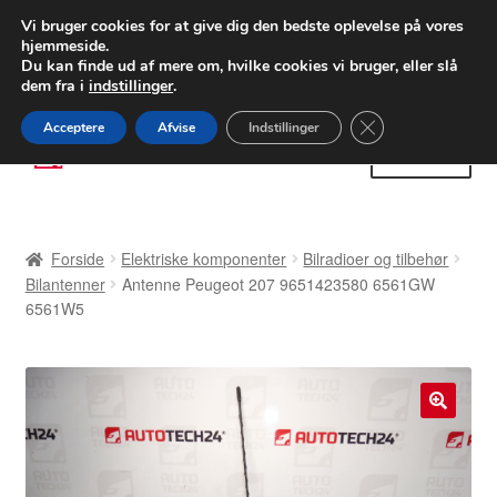
LEVERING fra 55 kr.
Vi bruger cookies for at give dig den bedste oplevelse på vores
hjemmeside.
FEDEX verdensomspændende forsendelse
Du kan finde ud af mere om, hvilke cookies vi bruger, eller slå
dem fra i
indstillinger
.
80 82 72 02
Man-fre 9-16
Close GDPR Cooki
Acceptere
Afvise
Indstillinger
Spring
Spring
Menu
til
til
navigation
indhold
Forside
Forside
Elektriske komponenter
Bilradioer og tilbehør
Betalinger
Bilantenner
Antenne Peugeot 207 9651423580 6561GW
6561W5
Kasse
Klage
🔍
Klageprocedure