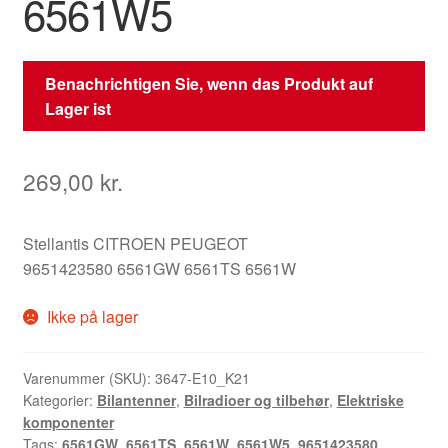
6561W5
Benachrichtigen Sie, wenn das Produkt auf
Lager ist
269,00
kr.
Stellantis CITROEN PEUGEOT
9651423580 6561GW 6561TS 6561W
Ikke på lager
Varenummer (SKU):
3647-E10_K21
Kategorier:
Bilantenner
,
Bilradioer og tilbehør
,
Elektriske
komponenter
Tags:
6561GW
,
6561TS
,
6561W
,
6561W5
,
9651423580