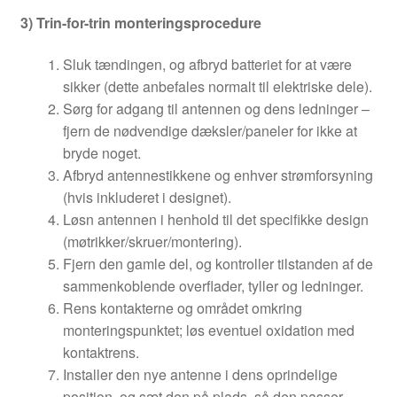
3) Trin-for-trin monteringsprocedure
Sluk tændingen, og afbryd batteriet for at være
sikker (dette anbefales normalt til elektriske dele).
Sørg for adgang til antennen og dens ledninger –
fjern de nødvendige dæksler/paneler for ikke at
bryde noget.
Afbryd antennestikkene og enhver strømforsyning
(hvis inkluderet i designet).
Løsn antennen i henhold til det specifikke design
(møtrikker/skruer/montering).
Fjern den gamle del, og kontroller tilstanden af de
sammenkoblende overflader, tyller og ledninger.
Rens kontakterne og området omkring
monteringspunktet; løs eventuel oxidation med
kontaktrens.
Installer den nye antenne i dens oprindelige
position, og sæt den på plads, så den passer