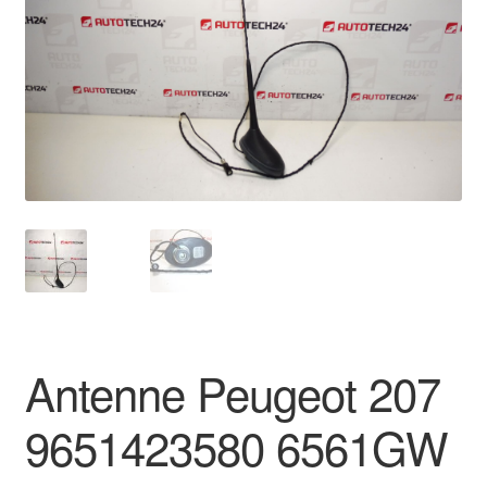
Kontakte
Kurv
Levering
Min Konto
Om os
Privatlivspolitik
Vilkår og betingelser
Antenne Peugeot 207
9651423580 6561GW