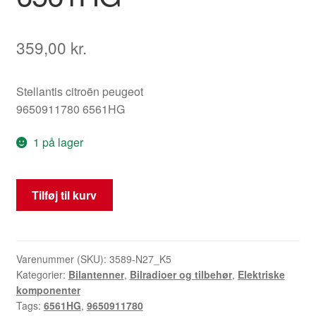
359,00
kr.
Stellantis citroën peugeot
9650911780 6561HG
1 på lager
Antenne
Tilføj til kurv
Citroën
Peugeot
9650911780
6561HG
Varenummer (SKU):
3589-N27_K5
Kategorier:
Bilantenner
,
Bilradioer og tilbehør
,
Elektriske
antal
komponenter
Tags:
6561HG
,
9650911780