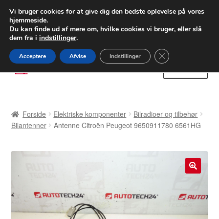
LEVERING fra 55 kr.
Vi bruger cookies for at give dig den bedste oplevelse på vores
hjemmeside.
FEDEX verdensomspændende forsendelse
Du kan finde ud af mere om, hvilke cookies vi bruger, eller slå
dem fra i
indstillinger
.
80 82 72 02
Man-fre 9-16
Close GDPR Cooki
Acceptere
Afvise
Indstillinger
Spring
Spring
Menu
til
til
navigation
indhold
Forside
Forside
Elektriske komponenter
Bilradioer og tilbehør
Betalinger
Bilantenner
Antenne Citroën Peugeot 9650911780 6561HG
Kasse
Klage
🔍
Klageprocedure