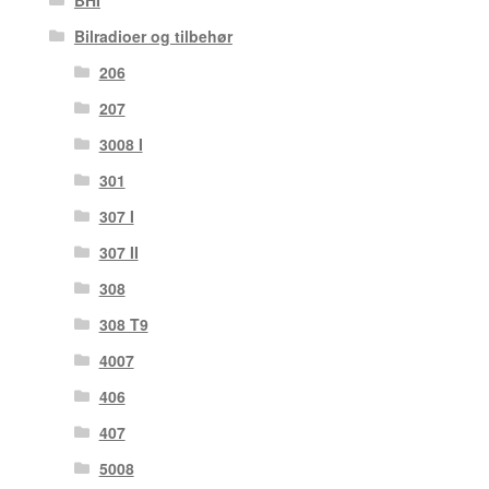
Bilradioer og tilbehør
206
207
3008 I
301
307 I
307 II
308
308 T9
4007
406
407
5008