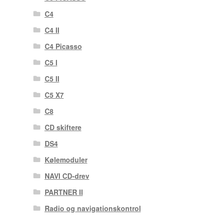
C4
C4 II
C4 Picasso
C5 I
C5 II
C5 X7
C8
CD skiftere
DS4
Kølemoduler
NAVI CD-drev
PARTNER II
Radio og navigationskontrol