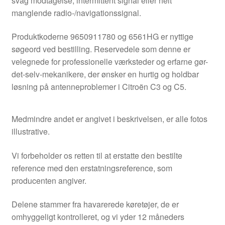
svag modtagelse, intermittent signal eller helt
manglende radio-/navigationssignal.
Produktkoderne 9650911780 og 6561HG er nyttige
søgeord ved bestilling. Reservedele som denne er
velegnede for professionelle værksteder og erfarne gør-
det-selv-mekanikere, der ønsker en hurtig og holdbar
løsning på antenneproblemer i Citroën C3 og C5.
Medmindre andet er angivet i beskrivelsen, er alle fotos
illustrative.
Vi forbeholder os retten til at erstatte den bestilte
reference med den erstatningsreference, som
producenten angiver.
Delene stammer fra havarerede køretøjer, de er
omhyggeligt kontrolleret, og vi yder 12 måneders