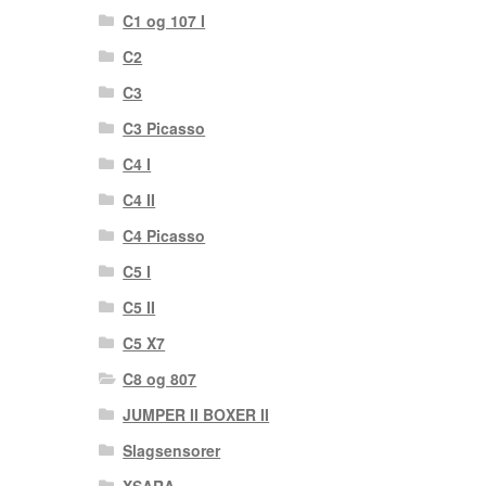
C1 og 107 I
C2
C3
C3 Picasso
C4 I
C4 II
C4 Picasso
C5 I
C5 II
C5 X7
C8 og 807
JUMPER II BOXER II
Slagsensorer
XSARA