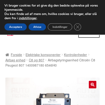
LEVERING fra 55 kr.
Vi bruger cookies for at give dig den bedste oplevelse på vores
hjemmeside.
FEDEX verdensomspændende forsendelse
Du kan finde ud af mere om, hvilke cookies vi bruger, eller slå
dem fra i
indstillinger
.
80 82 72 02
Man-fre 9-16
Close GDPR Cooki
Acceptere
Afvise
Indstillinger
Spring
Spring
Menu
til
til
navigation
indhold
Forside
Forside
Elektriske komponenter
Kontrolenheder
Betalinger
Airbag enhed
C8 og 807
Airbagstyringsenhed Citroën C8
Peugeot 807 1400987180 6546H0
Kasse
Klage
🔍
Klageprocedure