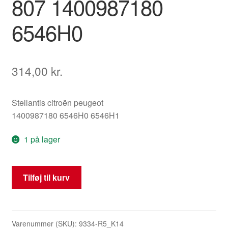
807 1400987180
6546H0
314,00
kr.
Stellantis citroën peugeot
1400987180 6546H0 6546H1
1 på lager
Airbagstyringsenhed
Tilføj til kurv
Citroën
C8
Peugeot
807
Varenummer (SKU):
9334-R5_K14