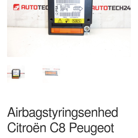
Kontakte
Kurv
Levering
Min Konto
Om os
Privatlivspolitik
Vilkår og betingelser
Airbagstyringsenhed
Citroën C8 Peugeot