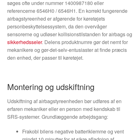
søges ofte under nummer 1400987180 eller
referencerne 6546H0 / 6546H1. En korrekt fungerende
airbagstyreenhed er afgørende for køretøjets
personbeskyttelsessystem, da den overvåger
sensorerne og udløser kollisionstilstanden for airbags og
sikkerhedsseler
. Delens produktnumre gør det nemt for
mekanikere og gør-det-selv-entusiaster at finde præcis
den enhed, der passer til køretøjet.
Montering og udskiftning
Udskiftning af airbagstyreenheden bør udføres af en
erfaren mekaniker eller en person med kendskab til
SRS-systemer. Grundlæggende arbejdsgang:
Frakobl bilens negative batteriklemme og vent
mindst 10 minutter for at sikre afladning af