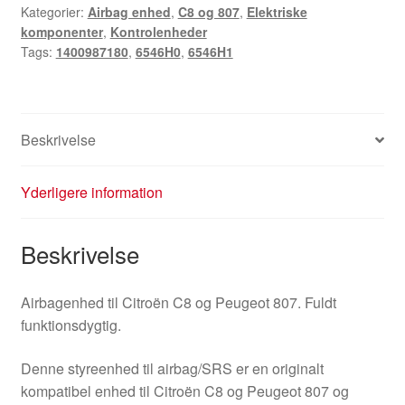
Kategorier:
Airbag enhed
,
C8 og 807
,
Elektriske
1400987180
komponenter
,
Kontrolenheder
6546H0
Tags:
1400987180
,
6546H0
,
6546H1
antal
Beskrivelse
Yderligere information
Beskrivelse
Airbagenhed til Citroën C8 og Peugeot 807. Fuldt
funktionsdygtig.
Denne styreenhed til airbag/SRS er en originalt
kompatibel enhed til Citroën C8 og Peugeot 807 og