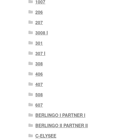
1007
206
207
3008 I
301
307 I
308
406
407
508
607
BERLINGO I PARTNER I
BERLINGO II PARTNER II
C-ELYSEE