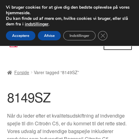
LEVERING fra 55 kr.
Vi bruger cookies for at give dig den bedste oplevelse på vores
hjemmeside.
FEDEX verdensomspændende forsendelse
Du kan finde ud af mere om, hvilke cookies vi bruger, eller slå
dem fra i
indstillinger
.
80 82 72 02
Man-fre 9-16
Close GDPR Cooki
Acceptere
Afvise
Indstillinger
Spring
Spring
Menu
til
til
navigation
indhold
Forside
Forside
Varer tagged “8149SZ”
Betalinger
8149SZ
Kasse
Klage
Når du leder efter et kvalitetsudskiftning af indvendige
spejle til din Citroën C5, er du kommet til det rette sted.
Klageprocedure
Vores udvalg af indvendige bagspejle inkluderer
produkter som Indvendigt Bagspejl Citroën C5