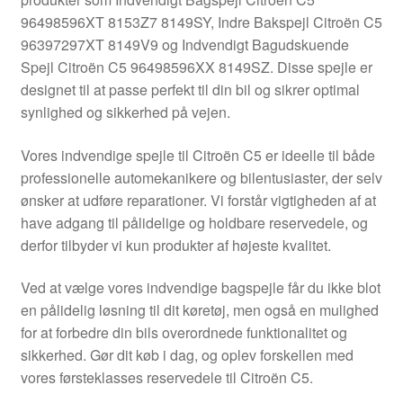
Kontakte
96498596XT 8153Z7 8149SY, Indre Bakspejl Citroën C5
96397297XT 8149V9 og Indvendigt Bagudskuende
Kurv
Spejl Citroën C5 96498596XX 8149SZ. Disse spejle er
designet til at passe perfekt til din bil og sikrer optimal
Levering
synlighed og sikkerhed på vejen.
Min Konto
Vores indvendige spejle til Citroën C5 er ideelle til både
professionelle automekanikere og bilentusiaster, der selv
ønsker at udføre reparationer. Vi forstår vigtigheden af at
Om os
have adgang til pålidelige og holdbare reservedele, og
derfor tilbyder vi kun produkter af højeste kvalitet.
Privatlivspolitik
Ved at vælge vores indvendige bagspejle får du ikke blot
Vilkår og betingelser
en pålidelig løsning til dit køretøj, men også en mulighed
for at forbedre din bils overordnede funktionalitet og
sikkerhed. Gør dit køb i dag, og oplev forskellen med
vores førsteklasses reservedele til Citroën C5.