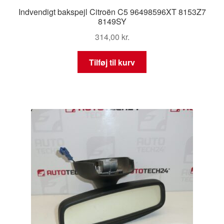
Indvendigt bakspejl Citroën C5 96498596XT 8153Z7
8149SY
314,00
kr.
Tilføj til kurv