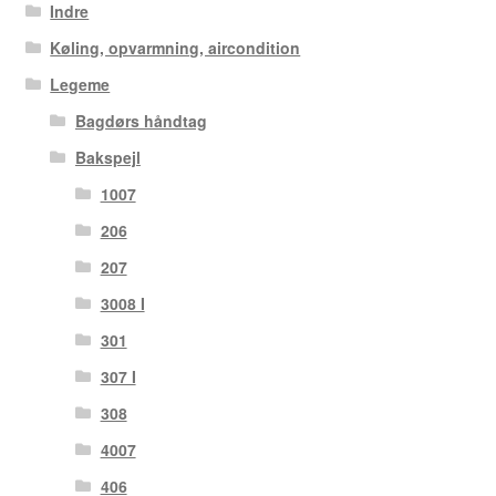
Indre
Køling, opvarmning, aircondition
Legeme
Bagdørs håndtag
Bakspejl
1007
206
207
3008 I
301
307 I
308
4007
406