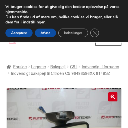
LEVERING fra 55 kr.
Vi bruger cookies for at give dig den bedste oplevelse på vores
hjemmeside.
FEDEX verdensomspændende forsendelse
Du kan finde ud af mere om, hvilke cookies vi bruger, eller slå
dem fra i
indstillinger
.
80 82 72 02
Man-fre 9-16
Close GDPR Cooki
Acceptere
Afvise
Indstillinger
Spring
Spring
Menu
til
til
navigation
indhold
Forside
Forside
Legeme
Bakspejl
C5 I
Indvendigt i forruden
Betalinger
Indvendigt bakspejl til Citroën C5 96498596XX 8149SZ
Kasse
Klage
🔍
Klageprocedure