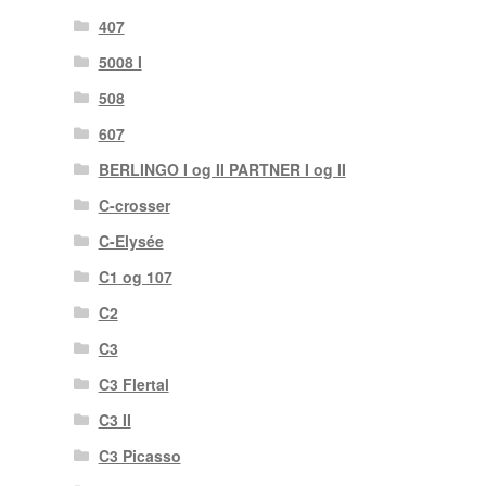
407
5008 I
508
607
BERLINGO I og II PARTNER I og II
C-crosser
C-Elysée
C1 og 107
C2
C3
C3 Flertal
C3 II
C3 Picasso