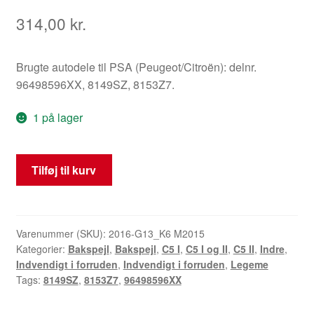
314,00
kr.
Brugte autodele til PSA (Peugeot/Citroën): delnr.
96498596XX, 8149SZ, 8153Z7.
1 på lager
Indvendigt
Tilføj til kurv
bakspejl
til
Citroën
C5
Varenummer (SKU):
2016-G13_K6 M2015
Kategorier:
Bakspejl
,
Bakspejl
,
C5 I
,
C5 I og II
,
C5 II
,
Indre
,
96498596XX
Indvendigt i forruden
,
Indvendigt i forruden
,
Legeme
8149SZ
Tags:
8149SZ
,
8153Z7
,
96498596XX
antal