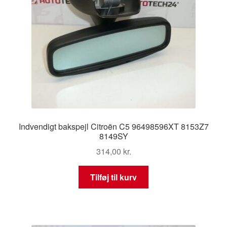
Indvendigt bakspejl Citroën C5 96498596XT 8153Z7
8149SY
314,00
kr.
Tilføj til kurv