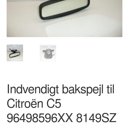
Kontakte
Kurv
Levering
Min Konto
Om os
Privatlivspolitik
Indvendigt bakspejl til
Vilkår og betingelser
Citroën C5
96498596XX 8149SZ