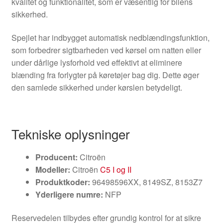
kvalitet og funktionalitet, som er væsentlig for bilens
sikkerhed.
Spejlet har indbygget automatisk nedblændingsfunktion,
som forbedrer sigtbarheden ved kørsel om natten eller
under dårlige lysforhold ved effektivt at eliminere
blænding fra forlygter på køretøjer bag dig. Dette øger
den samlede sikkerhed under kørslen betydeligt.
Tekniske oplysninger
Producent:
Citroën
Modeller:
Citroën
C5 I og II
Produktkoder:
96498596XX, 8149SZ, 8153Z7
Yderligere numre:
NFP
Reservedelen tilbydes efter grundig kontrol for at sikre