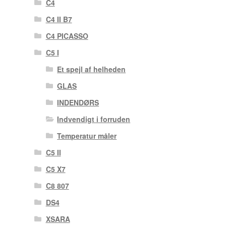
C4
C4 II B7
C4 PICASSO
C5 I
Et spejl af helheden
GLAS
INDENDØRS
Indvendigt i forruden
Temperatur måler
C5 II
C5 X7
C8 807
DS4
XSARA