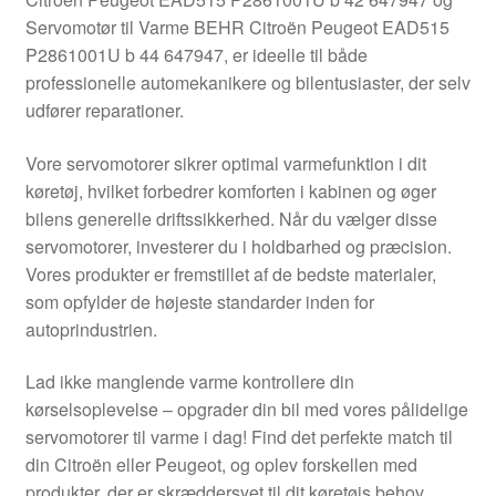
Kontakte
Servomotør til Varme BEHR Citroën Peugeot EAD515
P2861001U b 44 647947, er ideelle til både
Kurv
professionelle automekanikere og bilentusiaster, der selv
udfører reparationer.
Levering
Vore servomotorer sikrer optimal varmefunktion i dit
Min Konto
køretøj, hvilket forbedrer komforten i kabinen og øger
bilens generelle driftssikkerhed. Når du vælger disse
servomotorer, investerer du i holdbarhed og præcision.
Om os
Vores produkter er fremstillet af de bedste materialer,
som opfylder de højeste standarder inden for
Privatlivspolitik
autoprindustrien.
Vilkår og betingelser
Lad ikke manglende varme kontrollere din
kørselsoplevelse – opgrader din bil med vores pålidelige
servomotorer til varme i dag! Find det perfekte match til
din Citroën eller Peugeot, og oplev forskellen med
produkter, der er skræddersyet til dit køretøjs behov.