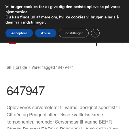
LEVERING fra 55 kr.
Vi bruger cookies for at give dig den bedste oplevelse på vores
hjemmeside.
FEDEX verdensomspændende forsendelse
Du kan finde ud af mere om, hvilke cookies vi bruger, eller slå
dem fra i
indstillinger
.
80 82 72 02
Man-fre 9-16
Close GDPR Cooki
Acceptere
Afvise
Indstillinger
Spring
Spring
Menu
til
til
navigation
indhold
Forside
Forside
Varer tagged “647947”
Betalinger
647947
Kasse
Klage
Oplev vores servomotorer til varme, designet specifikt til
Citroën og Peugeot biler. Disse kvalitetssikrede
Klageprocedure
komponenter, herunder Servomotør til Varme BEHR
Citroën Peugeot EAD515 P2861001U b 42 647947 og