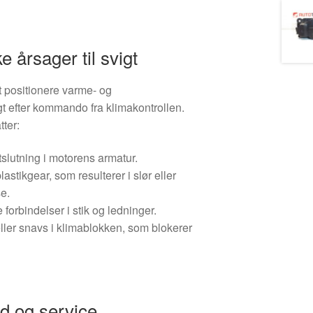
e årsager til svigt
t positionere varme- og
igt efter kommando fra klimakontrollen.
tter:
rtslutning i motorens armatur.
lastikgear, som resulterer i slør eller
e.
 forbindelser i stik og ledninger.
eller snavs i klimablokken, som blokerer
id og service