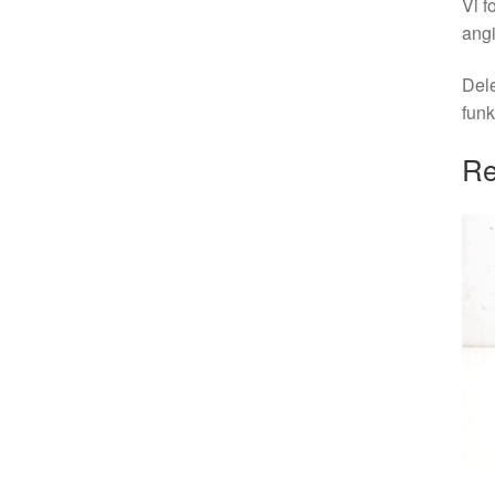
Vi f
angi
Dele
funk
Re