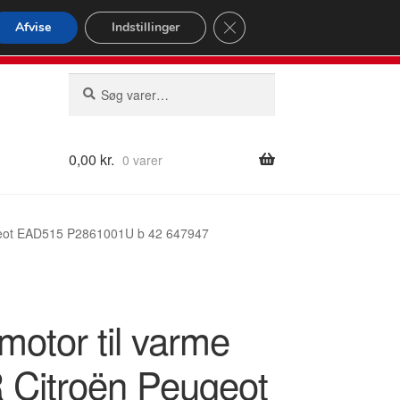
omspændende forsendelse
Close GDPR Cookie Banner
Afvise
Indstillinger
2 02
Man-fre 9-16
Søg
Søg
efter:
0,00
kr.
0 varer
geot EAD515 P2861001U b 42 647947
motor til varme
Citroën Peugeot