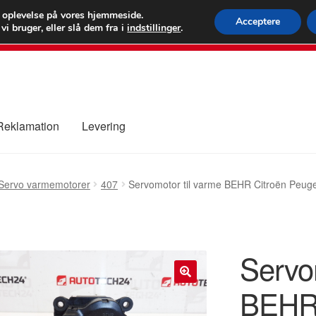
 kr.
FEDEX verdens
e oplevelse på vores hjemmeside.
Acceptere
i bruger, eller slå dem fra i
indstillinger
.
80 82 7
 Reklamation
Levering
ure
Kontakte
Kurv
Levering
Min Konto
Om os
Privatlivspolitik
Servo varmemotorer
407
Servomotor til varme BEHR Citroën Peu
Servo
BEHR 
🔍