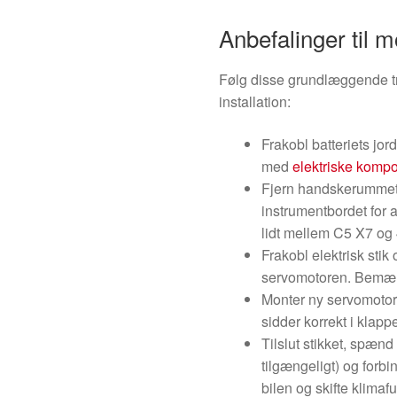
Anbefalinger til m
Følg disse grundlæggende tri
installation:
Frakobl batteriets jor
med
elektriske komp
Fjern handskerummet
instrumentbordet for 
lidt mellem C5 X7 og
Frakobl elektrisk stik
servomotoren. Bemærk 
Monter ny servomotor i
sidder korrekt i klap
Tilslut stikket, spænd
tilgængeligt) og forbin
bilen og skifte klim