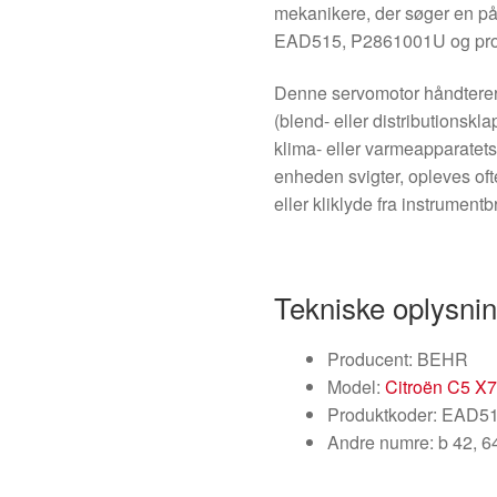
mekanikere, der søger en på
EAD515, P2861001U og pr
Denne servomotor håndtere
(blend- eller distributionskl
klima- eller varmeapparatet
enheden svigter, opleves of
eller kliklyde fra instrumentb
Tekniske oplysni
Producent: BEHR
Model:
Citroën C5 X
Produktkoder: EAD5
Andre numre: b 42, 