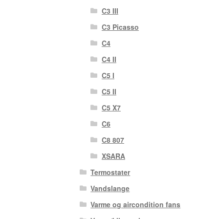
C3 III
C3 Picasso
C4
C4 II
C5 I
C5 II
C5 X7
C6
C8 807
XSARA
Termostater
Vandslange
Varme og aircondition fans