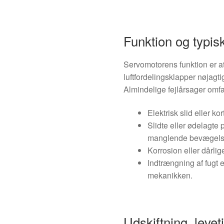
Funktion og typisk
Servomotorens funktion er a
luftfordelingsklapper nøjagt
Almindelige fejlårsager omfa
Elektrisk slid eller ko
Slidte eller ødelagte p
manglende bevægels
Korrosion eller dårlige
Indtrængning af fugt 
mekanikken.
Udskiftning, levet