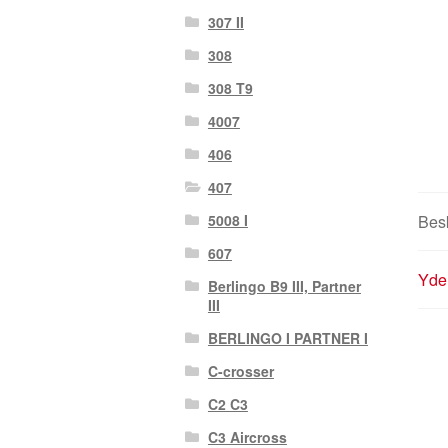
307 II
308
308 T9
4007
406
407
5008 I
Besk
607
Yder
Berlingo B9 III, Partner
III
BERLINGO I PARTNER I
C-crosser
C2 C3
C3 Aircross