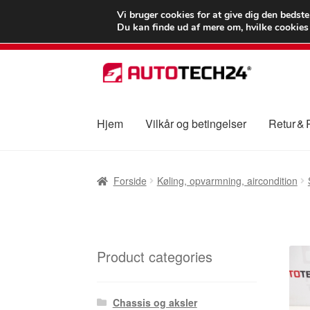
LEVERING fra 55
Vi bruger cookies for at give dig den bedst
Du kan finde ud af mere om, hvilke cookies v
Spring
Spring
til
til
navigation
indhold
Hjem
Vilkår og betingelser
Retur &
Forside
Betalinger
Kasse
Klage
Klageproced
Forside
Køling, opvarmning, aircondition
Vilkår og betingelser
Product categories
Chassis og aksler