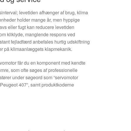
sinterval; levetiden afhænger af brug, klima
enheder holder mange år, men hyppige
vs eller fugt kan reducere levetiden
som kliklyde, manglende respons ved
tant fejladfærd anbefales hurtig udskiftning
der på klimaanlæggets klapmekanik.
vomotor får du en komponent med kendte
mre, som ofte søges af professionelle
atører under søgeord som “servomotor
r Peugeot 407”, samt produktkoderne