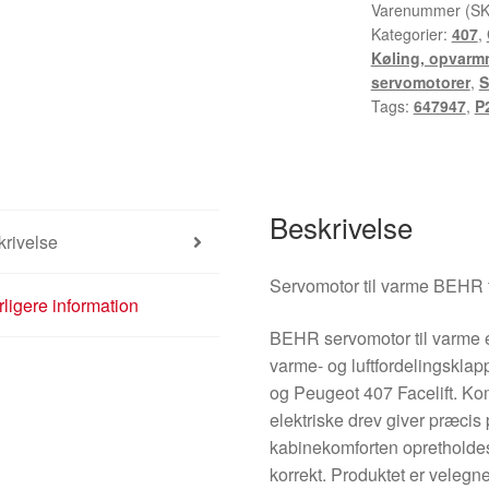
Citroën
Varenummer (S
Kategorier:
407
,
Peugeot
Køling, opvarmn
EAD515
servomotorer
,
S
P2861001U
Tags:
647947
,
P
b
42
647947
antal
Beskrivelse
rivelse
Servomotor til varme BEHR 
ligere information
BEHR servomotor til varme er 
varme- og luftfordelingsklap
og Peugeot 407 Facelift. K
elektriske drev giver præcis 
kabinekomforten opretholdes
korrekt. Produktet er velegne