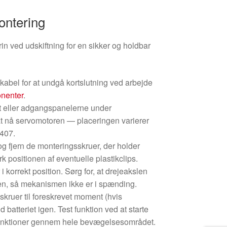
ontering
n ved udskiftning for en sikker og holdbar
dkabel for at undgå kortslutning ved arbejde
onenter
.
 eller adgangspanelerne under
at nå servomotoren — placeringen varierer
 407.
 og fjern de monteringsskruer, der holder
positionen af eventuelle plastikclips.
 korrekt position. Sørg for, at drejeakslen
pen, så mekanismen ikke er i spænding.
 skruer til foreskrevet moment (hvis
d batteriet igen. Test funktion ved at starte
afunktioner gennem hele bevægelsesområdet.