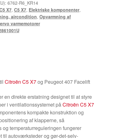
KU):
6762-R6_KR14
C5 X7
,
C5 X7
,
Elektriske komponenter
,
ing, aircondition
,
Opvarmning af
ervo varmemotorer
2861001U
til
Citroën C5 X7
og Peugeot 407 Facelift
en direkte erstatning designet til at styre
per i ventilationssystemet på
Citroën C5 X7
omponentens kompakte konstruktion og
positionering af klapperne, så
 og temperaturreguleringen fungerer
t til autoværksteder og gør-det-selv-