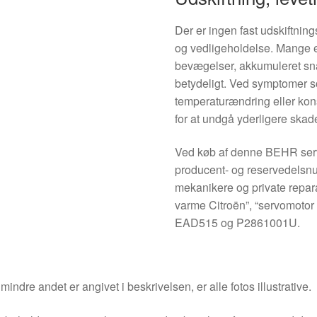
Der er ingen fast udskiftning
og vedligeholdelse. Mange 
bevægelser, akkumuleret sna
betydeligt. Ved symptomer 
temperaturændring eller kons
for at undgå yderligere ska
Ved køb af denne BEHR ser
producent- og reservedelsnu
mekanikere og private repar
varme Citroën”, “servomoto
EAD515 og P2861001U.
indre andet er angivet i beskrivelsen, er alle fotos illustrative.