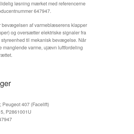
lidelig løsning mærket med referencerne
oducentnummer 647947.
r bevægelsen af varmeblæserens klapper
apper) og oversætter elektriske signaler fra
s styreenhed til mekanisk bevægelse. Når
te manglende varme, ujævn luftfordeling
rættet.
nger
7
; Peugeot 407 (Facelift)
15, P2861001U
647947