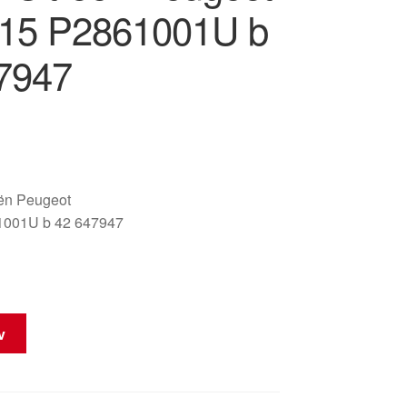
15 P2861001U b
7947
oën Peugeot
001U b 42 647947
rv