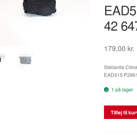
EAD5
42 64
179,00
kr.
Stellantis Citr
EAD515 P2861
1 på lager
Servomotor
Tilføj til ku
til
varme
BEHR