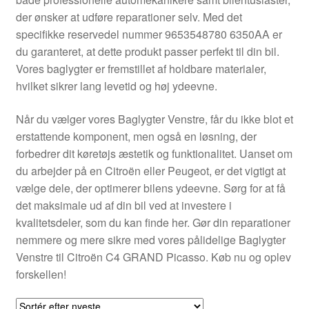
Kontakte
der ønsker at udføre reparationer selv. Med det
specifikke reservedel nummer 9653548780 6350AA er
Kurv
du garanteret, at dette produkt passer perfekt til din bil.
Vores baglygter er fremstillet af holdbare materialer,
Levering
hvilket sikrer lang levetid og høj ydeevne.
Min Konto
Når du vælger vores Baglygter Venstre, får du ikke blot et
erstattende komponent, men også en løsning, der
forbedrer dit køretøjs æstetik og funktionalitet. Uanset om
Om os
du arbejder på en Citroën eller Peugeot, er det vigtigt at
vælge dele, der optimerer bilens ydeevne. Sørg for at få
Privatlivspolitik
det maksimale ud af din bil ved at investere i
kvalitetsdeler, som du kan finde her. Gør din reparationer
Vilkår og betingelser
nemmere og mere sikre med vores pålidelige Baglygter
Venstre til Citroën C4 GRAND Picasso. Køb nu og oplev
forskellen!