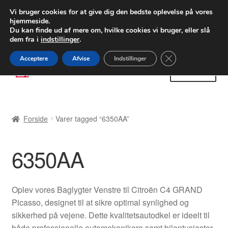
LEVERING fra 55 kr.
Vi bruger cookies for at give dig den bedste oplevelse på vores
hjemmeside.
FEDEX verdensomspændende forsendelse
Du kan finde ud af mere om, hvilke cookies vi bruger, eller slå
dem fra i
indstillinger
.
80 82 72 02
Man-fre 9-16
Close GDPR Cooki
Acceptere
Afvise
Indstillinger
Spring
Spring
Menu
til
til
navigation
indhold
Forside
Forside
Varer tagged “6350AA”
Betalinger
6350AA
Kasse
Klage
Oplev vores Baglygter Venstre til Citroën C4 GRAND
Picasso, designet til at sikre optimal synlighed og
Klageprocedure
sikkerhed på vejene. Dette kvalitetsautodkel er ideelt til
både professionelle automekanikere samt bilentusiaster,