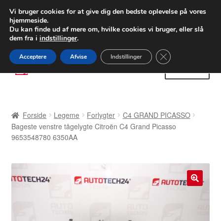
LEVERING fra 55 kr.
Vi bruger cookies for at give dig den bedste oplevelse på vores
hjemmeside.
FEDEX verdensomspændende forsendelse
Du kan finde ud af mere om, hvilke cookies vi bruger, eller slå
dem fra i
indstillinger
.
80 82 72 02
Man-fre 9-16
Close GDPR Cooki
Acceptere
Afvise
Indstillinger
Spring
Spring
Menu
til
til
navigation
indhold
Forside
Forside
Legeme
Forlygter
C4 GRAND PICASSO
Betalinger
Bageste venstre tågelygte Citroën C4 Grand Picasso
9653548780 6350AA
Kasse
Klage
🔍
Klageprocedure