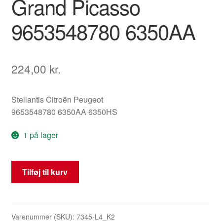
Grand Picasso
9653548780 6350AA
224,00
kr.
Stellantis Citroën Peugeot
9653548780 6350AA 6350HS
1 på lager
Bageste
Tilføj til kurv
venstre
tågelygte
Citroën
C4
Varenummer (SKU):
7345-L4_K2