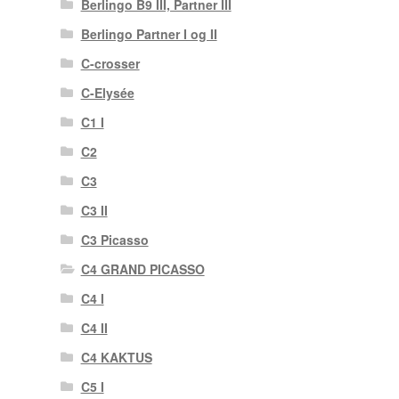
Berlingo B9 III, Partner III
Berlingo Partner I og II
C-crosser
C-Elysée
C1 I
C2
C3
C3 II
C3 Picasso
C4 GRAND PICASSO
C4 I
C4 II
C4 KAKTUS
C5 I