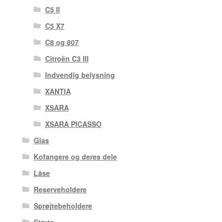
C5 II
C5 X7
C8 og 807
Citroën C3 III
Indvendig belysning
XANTIA
XSARA
XSARA PICASSO
Glas
Kofangere og deres dele
Låse
Reserveholdere
Sprøjtebeholdere
Struts