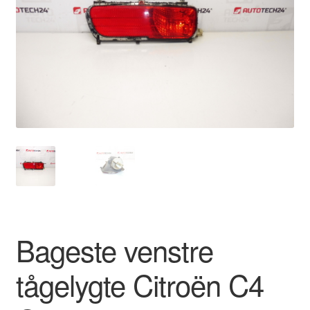
Kontakte
Kurv
Levering
Min Konto
Om os
Privatlivspolitik
Vilkår og betingelser
Bageste venstre
tågelygte Citroën C4