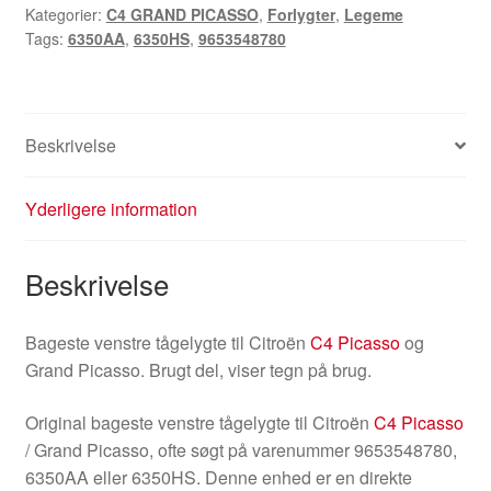
Kategorier:
C4 GRAND PICASSO
,
Forlygter
,
Legeme
Grand
Tags:
6350AA
,
6350HS
,
9653548780
Picasso
9653548780
6350AA
antal
Beskrivelse
Yderligere information
Beskrivelse
Bageste venstre tågelygte til Citroën
C4 Picasso
og
Grand Picasso. Brugt del, viser tegn på brug.
Original bageste venstre tågelygte til Citroën
C4 Picasso
/ Grand Picasso, ofte søgt på varenummer 9653548780,
6350AA eller 6350HS. Denne enhed er en direkte