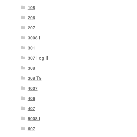
108
206
207
3008 I
301
307 I og II
308
308 T9
4007
406
407
5008 I
607