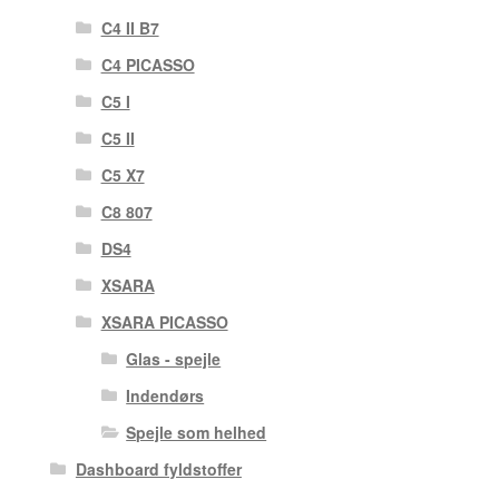
C4 II B7
C4 PICASSO
C5 I
C5 II
C5 X7
C8 807
DS4
XSARA
XSARA PICASSO
Glas - spejle
Indendørs
Spejle som helhed
Dashboard fyldstoffer