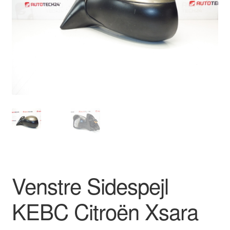
Kontakte
Kurv
Levering
Min Konto
Om os
Privatlivspolitik
Vilkår og betingelser
Venstre Sidespejl
KEBC Citroën Xsara