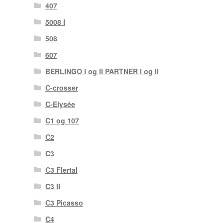
407
5008 I
508
607
BERLINGO I og II PARTNER I og II
C-crosser
C-Elysée
C1 og 107
C2
C3
C3 Flertal
C3 II
C3 Picasso
C4