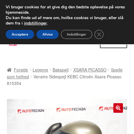
LEVERING fra 55 kr.
Vi bruger cookies for at give dig den bedste oplevelse på vores
hjemmeside.
FEDEX verdensomspændende forsendelse
Du kan finde ud af mere om, hvilke cookies vi bruger, eller slå
dem fra i
indstillinger
.
80 82 72 02
Man-fre 9-16
Close GDPR Cooki
Acceptere
Afvise
Indstillinger
Spring
Spring
Menu
til
til
navigation
indhold
Forside
Forside
Legeme
Bakspejl
XSARA PICASSO
Spejle
Betalinger
som helhed
Venstre Sidespejl KEBC Citroën Xsara Picasso
815354
Kasse
Klage
🔍
Klageprocedure