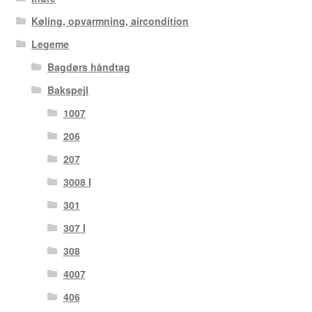
Køling, opvarmning, aircondition
Legeme
Bagdørs håndtag
Bakspejl
1007
206
207
3008 I
301
307 I
308
4007
406