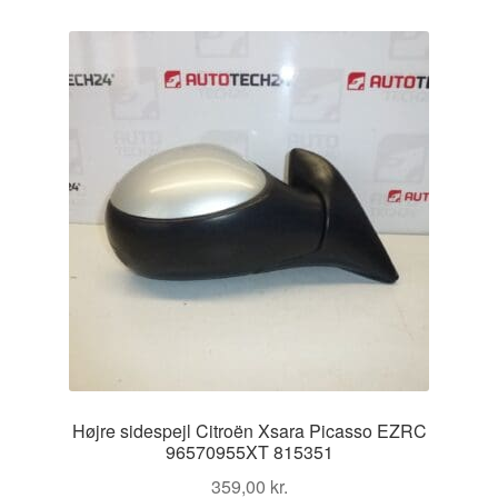
Højre sidespejl Citroën Xsara Picasso EZRC
96570955XT 815351
359,00
kr.