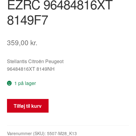
EZRC 96484816XT
8149F7
359,00
kr.
Stellantis Citroën Peugeot
96484816XT 8149NH
1 på lager
Venstre
Tilføj til kurv
sidespejl
Citroën
Xsara
Picasso
Varenummer (SKU):
5507-M28_K13