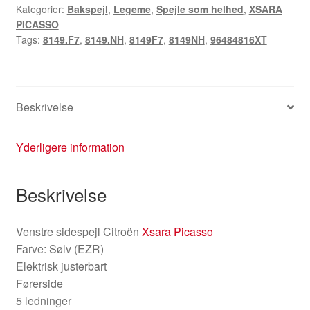
Kategorier:
Bakspejl
,
Legeme
,
Spejle som helhed
,
XSARA
EZRC
PICASSO
96484816XT
Tags:
8149.F7
,
8149.NH
,
8149F7
,
8149NH
,
96484816XT
8149F7
antal
Beskrivelse
Yderligere information
Beskrivelse
Venstre sidespejl Citroën
Xsara Picasso
Farve: Sølv (EZR)
Elektrisk justerbart
Førerside
5 ledninger