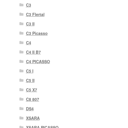
C3
C3 Flertal
C3 II
C3 Picasso
C4
C4 II B7
C4 PICASSO
C5 I
C5 II
C5 X7
C8 807
DS4
XSARA
XSARA PICASSO