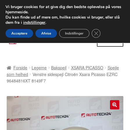
LEVERING fra 55 kr.
Vi bruger cookies for at give dig den bedste oplevelse på vores
hjemmeside.
FEDEX verdensomspændende forsendelse
Du kan finde ud af mere om, hvilke cookies vi bruger, eller slå
dem fra i
indstillinger
.
80 82 72 02
Man-fre 9-16
Close GDPR Cooki
Acceptere
Afvise
Indstillinger
Spring
Spring
Menu
til
til
navigation
indhold
Forside
Forside
Legeme
Bakspejl
XSARA PICASSO
Spejle
Betalinger
som helhed
Venstre sidespejl Citroën Xsara Picasso EZRC
96484816XT 8149F7
Kasse
Klage
🔍
Klageprocedure