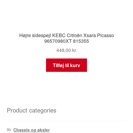
Højre sidespejl KEBC Citroën Xsara Picasso
96570980XT 815355
448,00
kr.
Tilføj til kurv
Product categories
Chassis og aksler