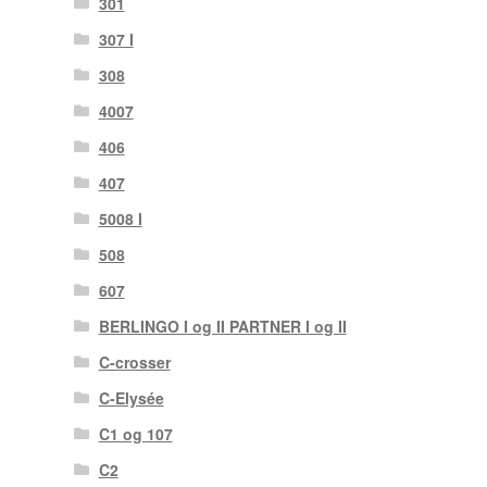
301
307 I
308
4007
406
407
5008 I
508
607
BERLINGO I og II PARTNER I og II
C-crosser
C-Elysée
C1 og 107
C2