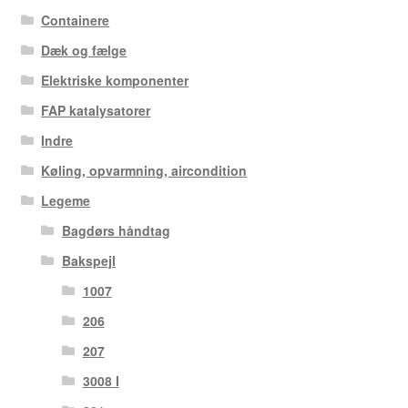
Containere
Dæk og fælge
Elektriske komponenter
FAP katalysatorer
Indre
Køling, opvarmning, aircondition
Legeme
Bagdørs håndtag
Bakspejl
1007
206
207
3008 I