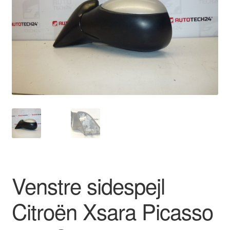
Kontakte
Kurv
Levering
Min Konto
Om os
Privatlivspolitik
Vilkår og betingelser
Venstre sidespejl
Citroën Xsara Picasso