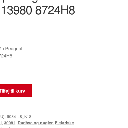
313980 8724H8
oën Peugeot
724H8
kabel
Tilføj til kurv
KU):
9034-L8_K18
I
,
3008 I
,
Dørlåse og nøgler
,
Elektriske