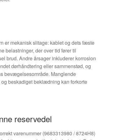
m er mekanisk slitage: kablet og dets fæste
 belastninger, der over tid fører til
tuel brud. Andre årsager inkluderer korrosion
hændet dørhåndtering eller sammenstød, og
rens bevægelsesområde. Manglende
 og beskadiget beklædning kan forkorte
nne reservedel
korrekt varenummer (9683313980 / 8724H8)