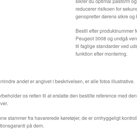
sikrer du optimal pasform og 
reducerer risikoen for seku
genopretter dørens sikre og
Bestil efter produktnummer fo
Peugeot 3008 og undgå vente
til faglige standarder ved ud
funktion efter montering.
indre andet er angivet i beskrivelsen, er alle fotos illustrative.
orbeholder os retten til at erstatte den bestilte reference med 
ver.
ne stammer fra havarerede køretøjer, de er omhyggeligt kontrol
tionsgaranti på dem.