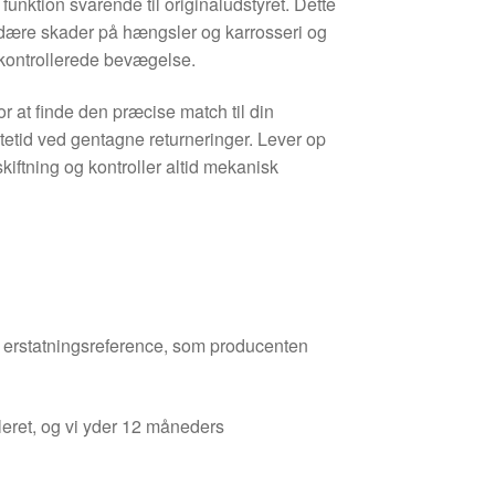
funktion svarende til originaludstyret. Dette
ndære skader på hængsler og karrosseri og
 kontrollerede bevægelse.
r at finde den præcise match til din
tid ved gentagne returneringer. Lever op
skiftning og kontroller altid mekanisk
den erstatningsreference, som producenten
leret, og vi yder 12 måneders