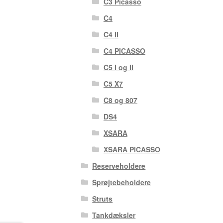
C3 Picasso
C4
C4 II
C4 PICASSO
C5 I og II
C5 X7
C8 og 807
DS4
XSARA
XSARA PICASSO
Reserveholdere
Sprøjtebeholdere
Struts
Tankdæksler