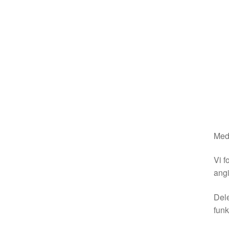
Medm
Vi f
angi
Dele
funk