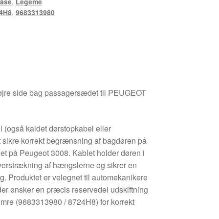
åse
,
Legeme
4H8
,
9683313980
øjre side bag passagersædet til PEUGEOT
(også kaldet dørstopkabel eller
at sikre korrekt begrænsning af bagdøren på
t på Peugeot 3008. Kablet holder døren i
 overstrækning af hængslerne og sikrer en
ng. Produktet er velegnet til automekanikere
 der ønsker en præcis reservedel udskiftning
mre (9683313980 / 8724H8) for korrekt