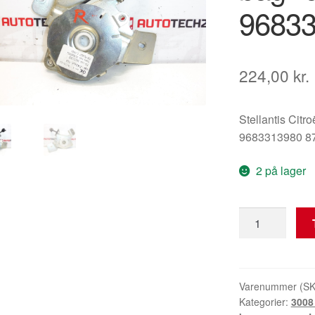
9683
224,00
kr.
Stellantis Citr
9683313980 8
2 på lager
Begrænsnings
til
bagklap
Peugeot
3008
Varenummer (S
Kategorier:
3008 
9683313980