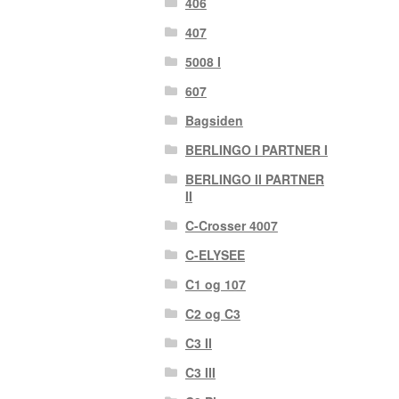
406
407
5008 I
607
Bagsiden
BERLINGO I PARTNER I
BERLINGO II PARTNER
II
C-Crosser 4007
C-ELYSEE
C1 og 107
C2 og C3
C3 II
C3 III