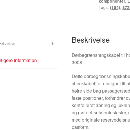
komponenter
,
L
8724H8
Tags:
(T84)
,
872
antal
Beskrivelse
rivelse
Dørbegrænsningskabel til h
ligere information
3008
Dette dørbegrænsningskabel 
checkkabel) er designet til 
højre side bag passagersæde
faste positioner, forhindrer
kontrolleret åbning og lukni
og gør-det-selv-entusiaster,
med originale reservedelsnu
pasform.