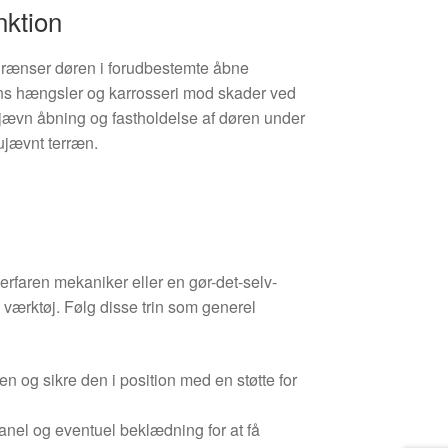
nktion
rænser døren i forudbestemte åbne
ens hængsler og karrosseri mod skader ved
 jævn åbning og fastholdelse af døren under
 ujævnt terræn.
erfaren mekaniker eller en gør-det-selv-
ærktøj. Følg disse trin som generel
n og sikre den i position med en støtte for
anel og eventuel beklædning for at få