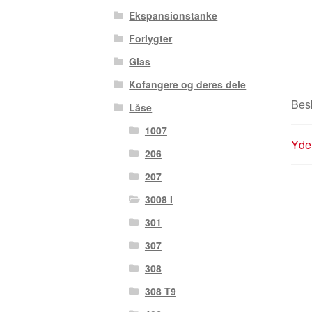
Ekspansionstanke
Forlygter
Glas
Kofangere og deres dele
Besk
Låse
1007
Yder
206
207
3008 I
301
307
308
308 T9