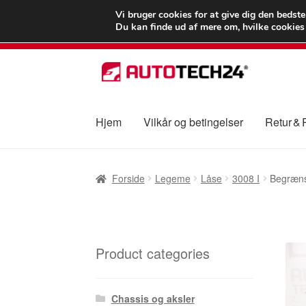
LEVERING fra 55
Vi bruger cookies for at give dig den bedst
Du kan finde ud af mere om, hvilke cookies v
Spring
Spring
til
til
navigation
indhold
Hjem
Vilkår og betingelser
Retur &
Forside
Betalinger
Kasse
Klage
Klageproced
Forside
Legeme
Låse
3008 I
Begræns
Vilkår og betingelser
Product categories
Chassis og aksler