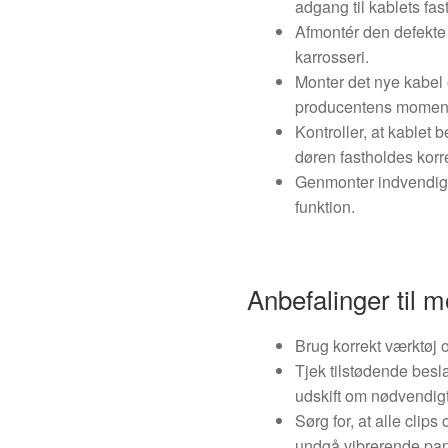
adgang til kablets fa
Afmontér den defekte h
karrosseri.
Monter det nye kabel o
producentens moment
Kontroller, at kablet b
døren fastholdes korre
Genmonter indvendigt 
funktion.
Anbefalinger til m
Brug korrekt værktøj 
Tjek tilstødende besla
udskift om nødvendigt
Sørg for, at alle clips
undgå vibrerende pan