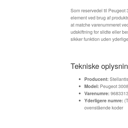
Som reservedel til Peugeot 3
element ved brug af produktn
at matche varenummeret ved b
udskiftning for slidte eller
sikker funktion uden yderlige
Tekniske oplysni
Producent:
Stellanti
Model:
Peugeot 3008 I
Varenumre:
9683313
Yderligere numre:
(T
ovenstående koder