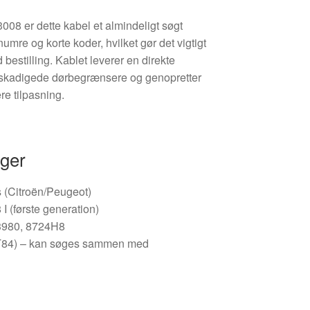
008 er dette kabel et almindeligt søgt
umre og korte koder, hvilket gør det vigtigt
estilling. Kablet leverer en direkte
 beskadigede dørbegrænsere og genopretter
re tilpasning.
nger
s (Citroën/Peugeot)
 (første generation)
980, 8724H8
84) – kan søges sammen med