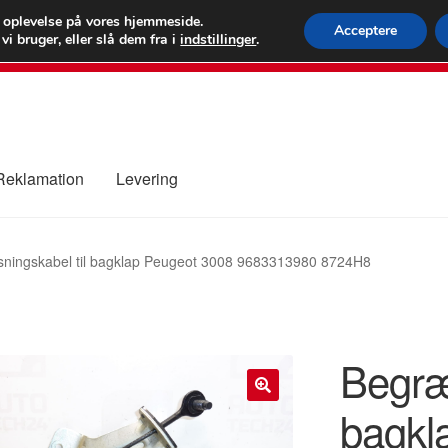
 kr.
FEDEX verdens
e oplevelse på vores hjemmeside.
Acceptere
i bruger, eller slå dem fra i
indstillinger
.
80 82 7
 Reklamation
Levering
ure
Kontakte
Kurv
Levering
Min Konto
Om os
Privatlivspolitik
ningskabel til bagklap Peugeot 3008 9683313980 8724H8
Begræ
bagkl
🔍