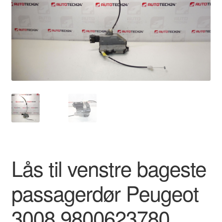
Kontakte
Kurv
Levering
Min Konto
Om os
Privatlivspolitik
Lås til venstre bageste
Vilkår og betingelser
passagerdør Peugeot
3008 9800623780