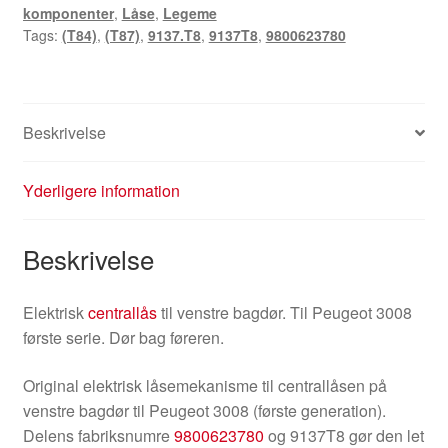
komponenter
,
Låse
,
Legeme
3008
Tags:
(T84)
,
(T87)
,
9137.T8
,
9137T8
,
9800623780
9800623780
9137T8
antal
Beskrivelse
Yderligere information
Beskrivelse
Elektrisk
centrallås
til venstre bagdør. Til Peugeot 3008
første serie. Dør bag føreren.
Original elektrisk låsemekanisme til centrallåsen på
venstre bagdør til Peugeot 3008 (første generation).
Delens fabriksnumre
9800623780
og 9137T8 gør den let