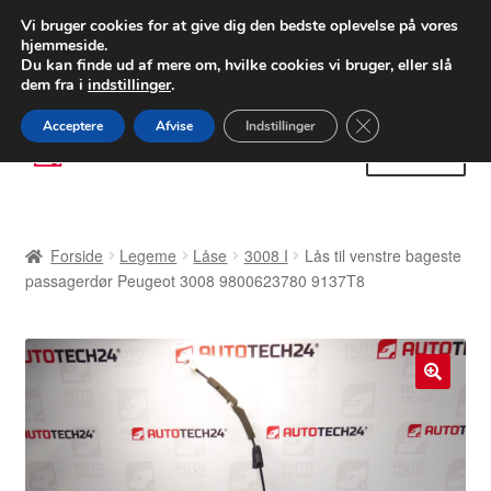
LEVERING fra 55 kr.
Vi bruger cookies for at give dig den bedste oplevelse på vores
hjemmeside.
FEDEX verdensomspændende forsendelse
Du kan finde ud af mere om, hvilke cookies vi bruger, eller slå
dem fra i
indstillinger
.
80 82 72 02
Man-fre 9-16
Close GDPR Cooki
Acceptere
Afvise
Indstillinger
Spring
Spring
Menu
til
til
navigation
indhold
Forside
Forside
Legeme
Låse
3008 I
Lås til venstre bageste
Betalinger
passagerdør Peugeot 3008 9800623780 9137T8
Kasse
Klage
🔍
Klageprocedure