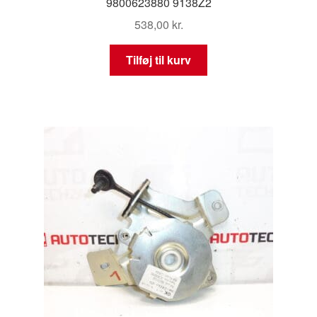
9800623880 9138Z2
538,00
kr.
Tilføj til kurv