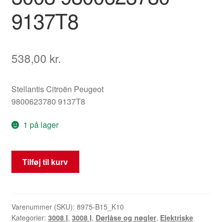
9137T8
538,00
kr.
Stellantis Citroën Peugeot
9800623780 9137T8
1 på lager
Lås
Tilføj til kurv
til
venstre
bageste
passagerdør
Varenummer (SKU):
8975-B15_K10
Kategorier:
3008 I
,
3008 I
,
Dørlåse og nøgler
,
Elektriske
Peugeot