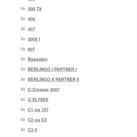
308 T9
406
407
5008 I
607
Bagsiden
BERLINGO I PARTNER I
BERLINGO II PARTNER II
C-Crosser 4007
C-ELYSEE
C1 og 107
C2 og C3
C3 II