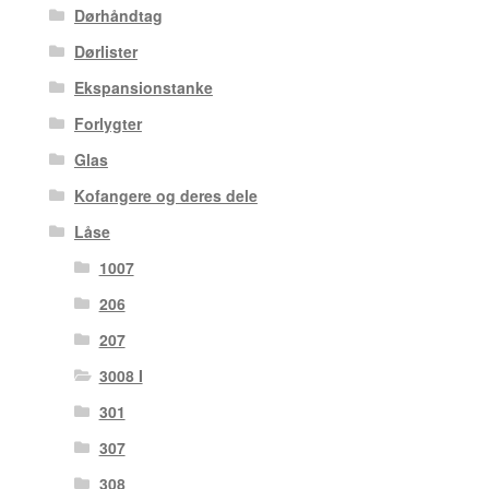
Dørhåndtag
Dørlister
Ekspansionstanke
Forlygter
Glas
Kofangere og deres dele
Låse
1007
206
207
3008 I
301
307
308