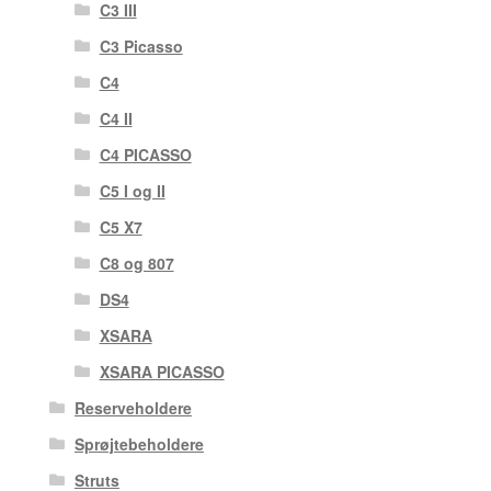
C3 III
C3 Picasso
C4
C4 II
C4 PICASSO
C5 I og II
C5 X7
C8 og 807
DS4
XSARA
XSARA PICASSO
Reserveholdere
Sprøjtebeholdere
Struts