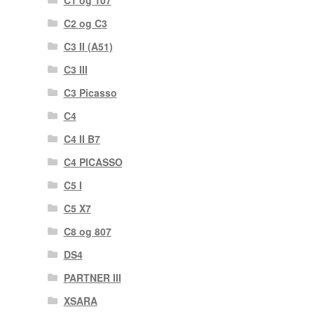
C2 og C3
C3 II (A51)
C3 III
C3 Picasso
C4
C4 II B7
C4 PICASSO
C5 I
C5 X7
C8 og 807
DS4
PARTNER III
XSARA