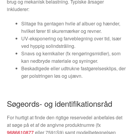
brug og mekanisk belastning. Typiske årsager
inkluderer:
Slitage fra gentagen hvile af albuer og hænder,
hvilket fører til skuremærker og revner.
UV‑eksponering og farveblegning over tid, især
ved hyppig solindstråling.
Snavs og kemikalier (fx rengøringsmidler), som
kan nedbryde materiale og syninger.
Beskadigede eller udtrukne fastgørelsesklips, der
gør polstringen løs og ujævn.
Søgeords- og identifikationsråd
For hurtigt at finde den rigtige reservedel anbefales det
at søge på et af de angivne produktnumre (fx
9686610877
eller 7591S9) samt modelbetegnelsen