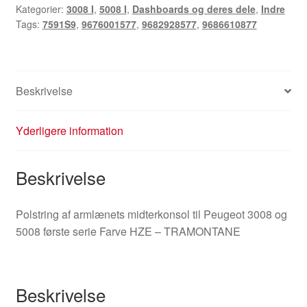
Kategorier:
3008 I
,
5008 I
,
Dashboards og deres dele
,
Indre
5008
Tags:
7591S9
,
9676001577
,
9682928577
,
9686610877
9686610877
7591S9
antal
Beskrivelse
Yderligere information
Beskrivelse
Polstring af armlænets midterkonsol til Peugeot 3008 og
5008 første serie Farve HZE – TRAMONTANE
Beskrivelse