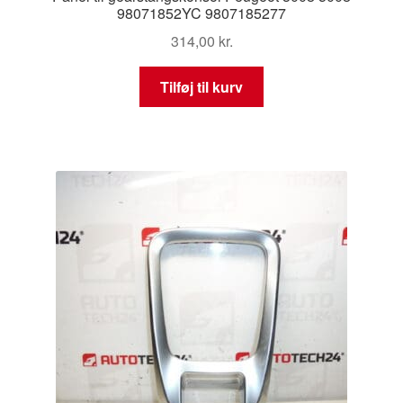
98071852YC 9807185277
314,00
kr.
Tilføj til kurv