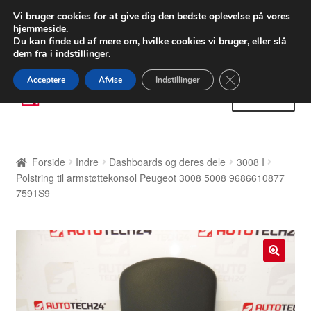
LEVERING fra 55 kr.
Vi bruger cookies for at give dig den bedste oplevelse på vores
hjemmeside.
FEDEX verdensomspændende forsendelse
Du kan finde ud af mere om, hvilke cookies vi bruger, eller slå
dem fra i
indstillinger
.
80 82 72 02
Man-fre 9-16
Close GDPR Cooki
Acceptere
Afvise
Indstillinger
Spring
Spring
Menu
til
til
navigation
indhold
Forside
Forside
Indre
Dashboards og deres dele
3008 I
Betalinger
Polstring til armstøttekonsol Peugeot 3008 5008 9686610877
7591S9
Kasse
Klage
🔍
Klageprocedure