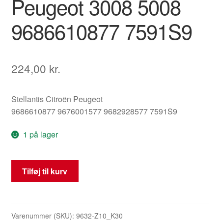
Peugeot 3008 5008
9686610877 7591S9
224,00
kr.
Stellantis Citroën Peugeot
9686610877 9676001577 9682928577 7591S9
1 på lager
Polstring
Tilføj til kurv
til
armstøttekonsol
Peugeot
3008
Varenummer (SKU):
9632-Z10_K30