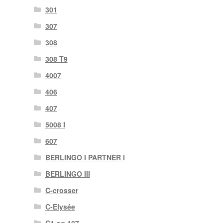
301
307
308
308 T9
4007
406
407
5008 I
607
BERLINGO I PARTNER I
BERLINGO III
C-crosser
C-Elysée
C1 og 107