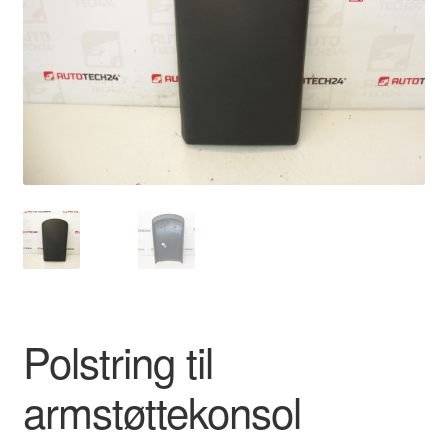
Kontakte
Kurv
Levering
Min Konto
Om os
Privatlivspolitik
Vilkår og betingelser
Polstring til
armstøttekonsol