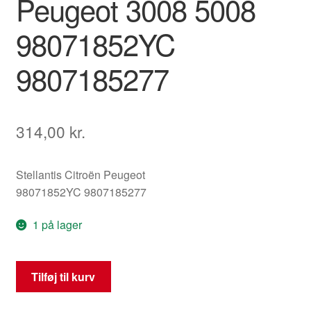
Peugeot 3008 5008
98071852YC
9807185277
314,00
kr.
Stellantis Citroën Peugeot
98071852YC 9807185277
1 på lager
Panel
Tilføj til kurv
til
gearstangskonsol