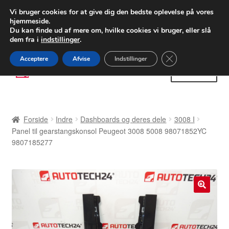
LEVERING fra 55 kr.
Vi bruger cookies for at give dig den bedste oplevelse på vores
hjemmeside.
FEDEX verdensomspændende forsendelse
Du kan finde ud af mere om, hvilke cookies vi bruger, eller slå
dem fra i
indstillinger
.
80 82 72 02
Man-fre 9-16
Close GDPR Cooki
Acceptere
Afvise
Indstillinger
Spring
Spring
Menu
til
til
navigation
indhold
Forside
Forside
Indre
Dashboards og deres dele
3008 I
Betalinger
Panel til gearstangskonsol Peugeot 3008 5008 98071852YC
9807185277
Kasse
Klage
🔍
Klageprocedure