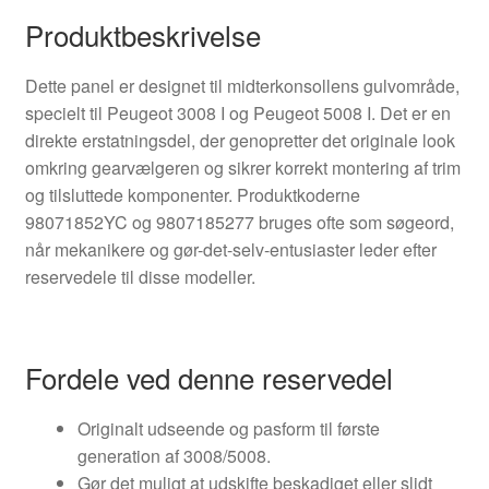
Produktbeskrivelse
Dette panel er designet til midterkonsollens gulvområde,
specielt til Peugeot 3008 I og Peugeot 5008 I. Det er en
direkte erstatningsdel, der genopretter det originale look
omkring gearvælgeren og sikrer korrekt montering af trim
og tilsluttede komponenter. Produktkoderne
98071852YC og 9807185277 bruges ofte som søgeord,
når mekanikere og gør-det-selv-entusiaster leder efter
reservedele til disse modeller.
Fordele ved denne reservedel
Originalt udseende og pasform til første
generation af 3008/5008.
Gør det muligt at udskifte beskadiget eller slidt