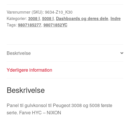
Peugeot
3008
Varenummer (SKU):
9634-Z10_K30
Kategorier:
3008 I
,
5008 I
,
Dashboards og deres dele
,
Indre
5008
Tags:
9807185277
,
98071852YC
98071852YC
9807185277
antal
Beskrivelse
Yderligere information
Beskrivelse
Panel til gulvkonsol til Peugeot 3008 og 5008 første
serie. Farve HYC – NIXON