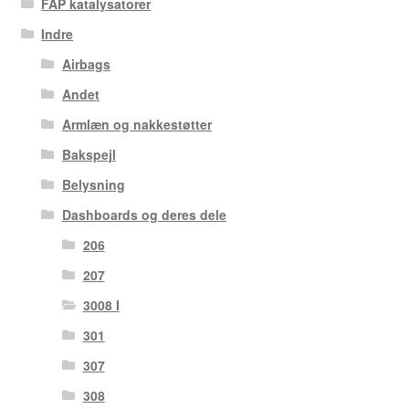
FAP katalysatorer
Indre
Airbags
Andet
Armlæn og nakkestøtter
Bakspejl
Belysning
Dashboards og deres dele
206
207
3008 I
301
307
308