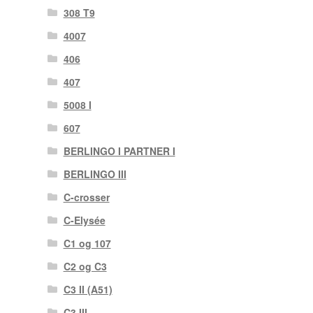
308 T9
4007
406
407
5008 I
607
BERLINGO I PARTNER I
BERLINGO III
C-crosser
C-Elysée
C1 og 107
C2 og C3
C3 II (A51)
C3 III