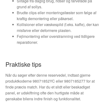
Slitage fra daglig brug, ridser og farvefade på
grund af sollys.
Brudte clips eller monteringsfæster som følge af
kraftig demontering eller påkørsel.
Kollisioner eller væskespild (f.eks. kaffe), der kan
misfarve eller deformere plasten.
Fejlmontering eller overstramning ved tidligere
reparationer.
Praktiske tips
Når du søger efter denne reservedel, indtast gjerne
produktkoderne 98071852YC eller 9807185277 for at
finde præcis match. Har du et slidt eller beskadiget
panel, er udskiftning ofte den hurtigste måde at
genskabe bilens indre finish og funktionalitet.