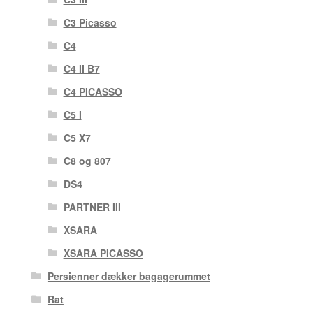
C3 Picasso
C4
C4 II B7
C4 PICASSO
C5 I
C5 X7
C8 og 807
DS4
PARTNER III
XSARA
XSARA PICASSO
Persienner dækker bagagerummet
Rat