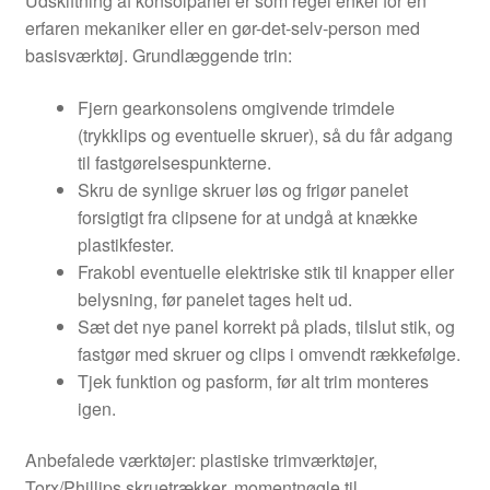
Udskiftning af konsolpanel er som regel enkel for en
erfaren mekaniker eller en gør-det-selv-person med
basisværktøj. Grundlæggende trin:
Fjern gearkonsolens omgivende trimdele
(trykklips og eventuelle skruer), så du får adgang
til fastgørelsespunkterne.
Skru de synlige skruer løs og frigør panelet
forsigtigt fra clipsene for at undgå at knække
plastikfester.
Frakobl eventuelle elektriske stik til knapper eller
belysning, før panelet tages helt ud.
Sæt det nye panel korrekt på plads, tilslut stik, og
fastgør med skruer og clips i omvendt rækkefølge.
Tjek funktion og pasform, før alt trim monteres
igen.
Anbefalede værktøjer: plastiske trimværktøjer,
Torx/Phillips skruetrækker, momentnøgle til