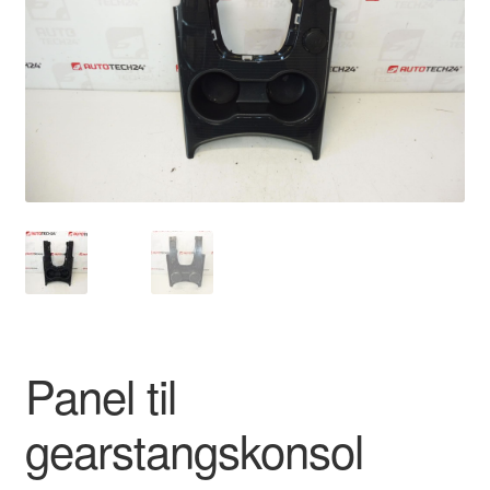
Kontakte
Kurv
Levering
Min Konto
Om os
Privatlivspolitik
Vilkår og betingelser
Panel til
gearstangskonsol