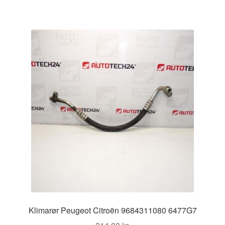
Klimarør Peugeot Citroën 9684311080 6477G7