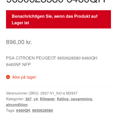
Benachrichtigen Sie, wenn das Produkt auf
Lager ist
896,00
kr.
PSA CITROEN PEUGEOT 9650628580 6460QH
6460NF NFP
Ikke på lager
Varenummer (SKU):
2937-V1_K41a M2937
Kategorier:
307
,
c4
,
Klimarør
,
Køling, opvarmning,
aircondition
Tags:
6460QH
,
9650628580