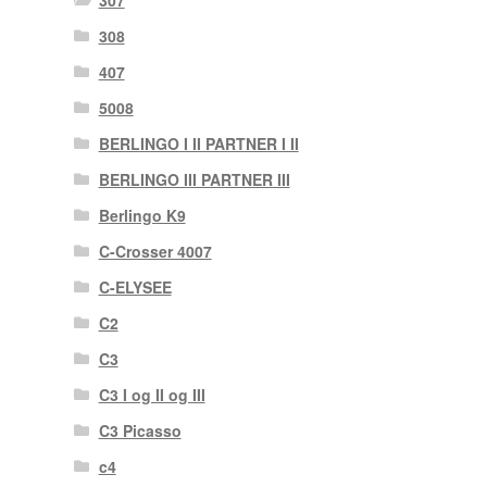
307
308
407
5008
BERLINGO I II PARTNER I II
BERLINGO III PARTNER III
Berlingo K9
C-Crosser 4007
C-ELYSEE
C2
C3
C3 I og II og III
C3 Picasso
c4