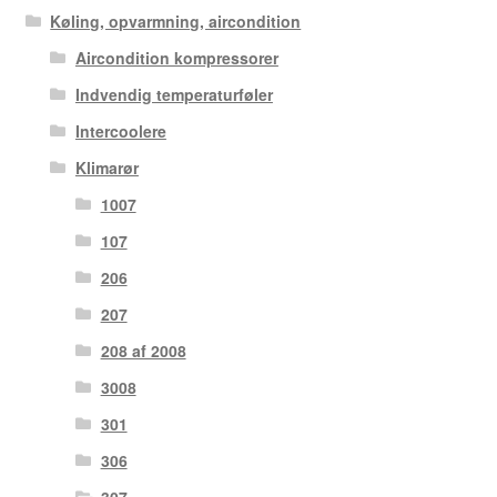
Køling, opvarmning, aircondition
Aircondition kompressorer
Indvendig temperaturføler
Intercoolere
Klimarør
1007
107
206
207
208 af 2008
3008
301
306