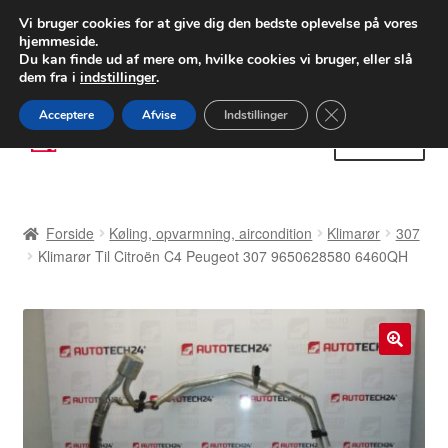
LEVERING fra 55 kr.
Vi bruger cookies for at give dig den bedste oplevelse på vores
hjemmeside.
FEDEX verdensomspændende forsendelse
Du kan finde ud af mere om, hvilke cookies vi bruger, eller slå
dem fra i
indstillinger
.
80 82 72 02
Man-fre 9-16
Close GDPR Cooki
Acceptere
Afvise
Indstillinger
Spring
Spring
Menu
til
til
navigation
indhold
Forside
Forside
Køling, opvarmning, aircondition
Klimarør
307
Betalinger
Klimarør Til Citroën C4 Peugeot 307 9650628580 6460QH
Kasse
Klage
🔍
Klageprocedure