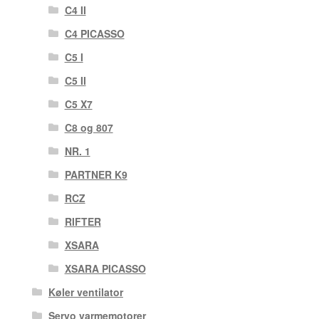
C4 II
C4 PICASSO
C5 I
C5 II
C5 X7
C8 og 807
NR. 1
PARTNER K9
RCZ
RIFTER
XSARA
XSARA PICASSO
Køler ventilator
Servo varmemotorer