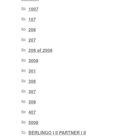
1007
107
206
207
208 af 2008
3008
301
306
307
308
407
5008
BERLINGO I II PARTNER I II