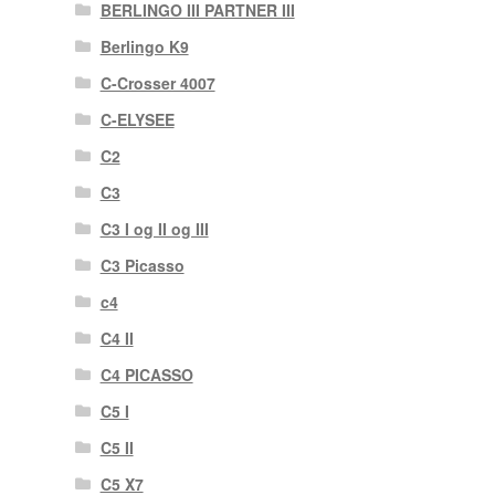
BERLINGO III PARTNER III
Berlingo K9
C-Crosser 4007
C-ELYSEE
C2
C3
C3 I og II og III
C3 Picasso
c4
C4 II
C4 PICASSO
C5 I
C5 II
C5 X7