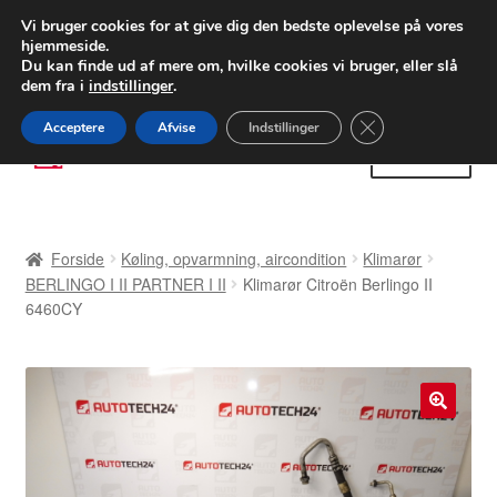
LEVERING fra 55 kr.
Vi bruger cookies for at give dig den bedste oplevelse på vores
hjemmeside.
FEDEX verdensomspændende forsendelse
Du kan finde ud af mere om, hvilke cookies vi bruger, eller slå
dem fra i
indstillinger
.
80 82 72 02
Man-fre 9-16
Close GDPR Cooki
Acceptere
Afvise
Indstillinger
Spring
Spring
Menu
til
til
navigation
indhold
Forside
Forside
Køling, opvarmning, aircondition
Klimarør
Betalinger
BERLINGO I II PARTNER I II
Klimarør Citroën Berlingo II
6460CY
Kasse
Klage
🔍
Klageprocedure