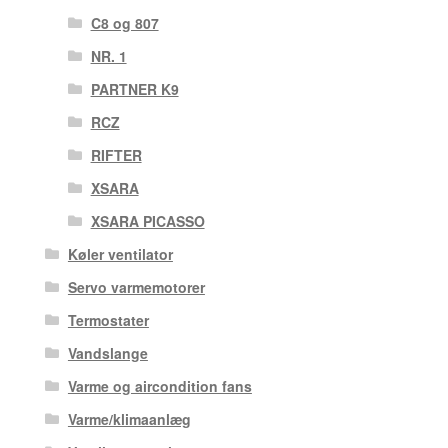
C8 og 807
NR. 1
PARTNER K9
RCZ
RIFTER
XSARA
XSARA PICASSO
Køler ventilator
Servo varmemotorer
Termostater
Vandslange
Varme og aircondition fans
Varme/klimaanlæg