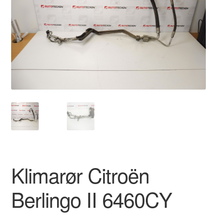
Kontakte
Kurv
Levering
Min Konto
Om os
Privatlivspolitik
Vilkår og betingelser
Klimarør Citroën
Berlingo II 6460CY