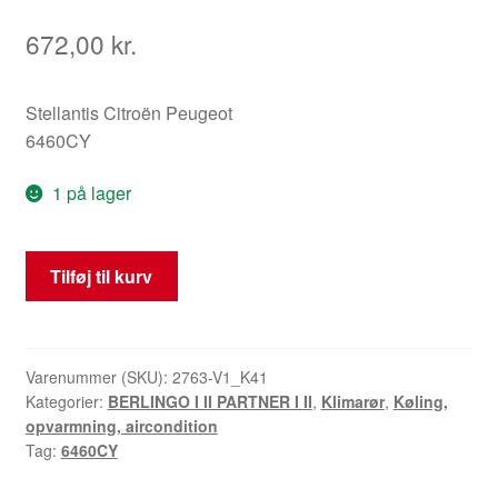
672,00
kr.
Stellantis Citroën Peugeot
6460CY
1 på lager
Klimarør
Tilføj til kurv
Citroën
Berlingo
II
6460CY
Varenummer (SKU):
2763-V1_K41
Kategorier:
BERLINGO I II PARTNER I II
,
Klimarør
,
Køling,
antal
opvarmning, aircondition
Tag:
6460CY