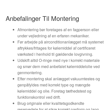
Anbefalinger Til Montering
Afmontering bør foretages af en fagperson eller
under vejledning af en erfaren mekaniker.
Før arbejde på airconditionanlægget må systemet
aftrykkes/fritages for kølemiddel af certificeret
værksted i henhold til gældende lovgivning.
Udskift altid O-ringe med nye i korrekt materiale
og smør dem med anbefalet kølemiddelolie ved
genmontering.
Efter montering skal anlægget vakuumtestes og
genpåfyldes med korrekt type og mængde
kølemiddel og olie. Foretag tæthedstest og
funktionskontrol ved drift.
Brug originale eller kvalitetsgodkendte
reservedele for at sikre korrekt pasform og lang