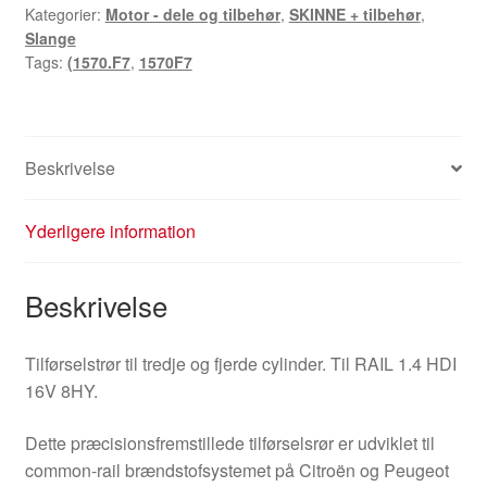
Kategorier:
Motor - dele og tilbehør
,
SKINNE + tilbehør
,
4.
Slange
cylinder,
Tags:
(1570.F7
,
1570F7
1.4
HDi
16V,
Citroën
Beskrivelse
Peugeot
1570F7
Yderligere information
antal
Beskrivelse
Tilførselstrør til tredje og fjerde cylinder. Til RAIL 1.4 HDI
16V 8HY.
Dette præcisionsfremstillede tilførselsrør er udviklet til
common-rail brændstofsystemet på Citroën og Peugeot