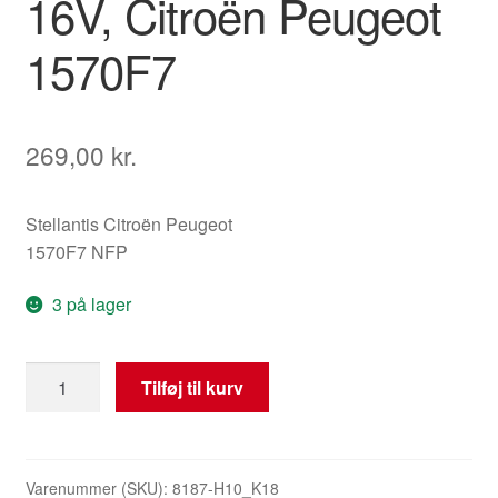
16V, Citroën Peugeot
1570F7
269,00
kr.
Stellantis Citroën Peugeot
1570F7 NFP
3 på lager
Tilførselsrør
Tilføj til kurv
til
RAIL,
3.
og
Varenummer (SKU):
8187-H10_K18