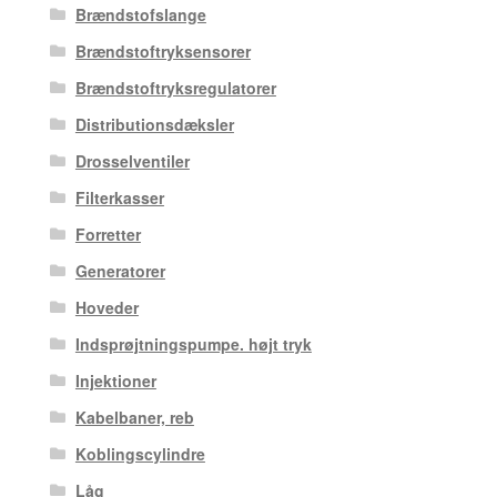
Brændstofslange
Brændstoftryksensorer
Brændstoftryksregulatorer
Distributionsdæksler
Drosselventiler
Filterkasser
Forretter
Generatorer
Hoveder
Indsprøjtningspumpe. højt tryk
Injektioner
Kabelbaner, reb
Koblingscylindre
Låg