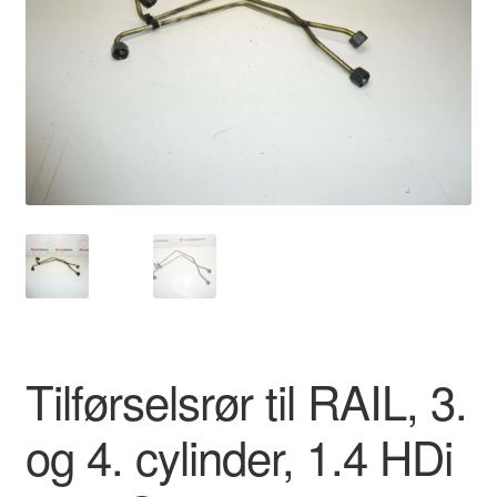
Kontakte
Kurv
Levering
Min Konto
Om os
Privatlivspolitik
Vilkår og betingelser
Tilførselsrør til RAIL, 3.
og 4. cylinder, 1.4 HDi