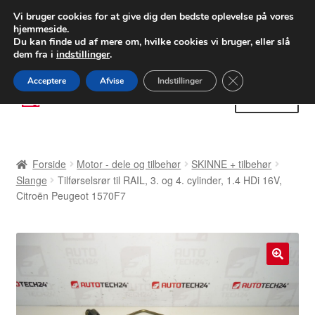
LEVERING fra 55 kr.
Vi bruger cookies for at give dig den bedste oplevelse på vores
hjemmeside.
FEDEX verdensomspændende forsendelse
Du kan finde ud af mere om, hvilke cookies vi bruger, eller slå
dem fra i
indstillinger
.
80 82 72 02
Man-fre 9-16
Close GDPR Cooki
Acceptere
Afvise
Indstillinger
Spring
Spring
Menu
til
til
navigation
indhold
Forside
Forside
Motor - dele og tilbehør
SKINNE + tilbehør
Betalinger
Slange
Tilførselsrør til RAIL, 3. og 4. cylinder, 1.4 HDi 16V,
Citroën Peugeot 1570F7
Kasse
Klage
🔍
Klageprocedure