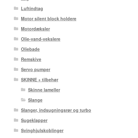
Luftindtag
Motor silent block holdere
Motordæksler
Olie-vand-vekslere
Oliebade
Remskive
Servo pumper
SKINNE + tilbehør
Skinne lameller
Slange
Slanger, indsugningsrør og turbo
Sugeklapper
Svinghjulskoblinger