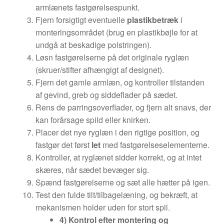
armlænets fastgørelsespunkt.
Fjern forsigtigt eventuelle
plastikbetræk
i
monteringsområdet (brug en plastikbøjle for at
undgå at beskadige polstringen).
Løsn fastgørelserne på det originale ryglæn
(skruer/stifter afhængigt af designet).
Fjern det gamle armlæn, og kontroller tilstanden
af gevind, greb og siddeflader på sædet.
Rens de parringsoverflader, og fjern alt snavs, der
kan forårsage spild eller knirken.
Placer det nye ryglæn i den rigtige position, og
fastgør det først
let
med fastgørelseselementerne.
Kontroller, at ryglænet sidder korrekt, og at intet
skæres, når sædet bevæger sig.
Spænd fastgørelserne og sæt alle hætter på igen.
Test den fulde tilt/tilbagelæning, og bekræft, at
mekanismen holder uden for stort spil.
4) Kontrol efter montering og