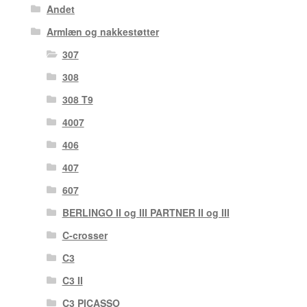
Andet
Armlæn og nakkestøtter
307
308
308 T9
4007
406
407
607
BERLINGO II og III PARTNER II og III
C-crosser
C3
C3 II
C3 PICASSO