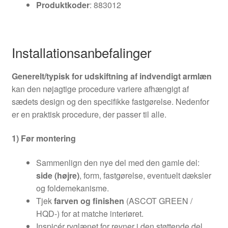
Produktkoder
: 883012
Installationsanbefalinger
Generelt/typisk for udskiftning af indvendigt armlæn
kan den nøjagtige procedure variere afhængigt af
sædets design og den specifikke fastgørelse. Nedenfor
er en praktisk procedure, der passer til alle.
1) Før montering
Sammenlign den nye del med den gamle del:
side (højre)
, form, fastgørelse, eventuelt dæksler
og foldemekanisme.
Tjek
farven og finishen
(ASCOT GREEN /
HQD-) for at matche interiøret.
Inspicér ryglænet for revner i den støttende del,