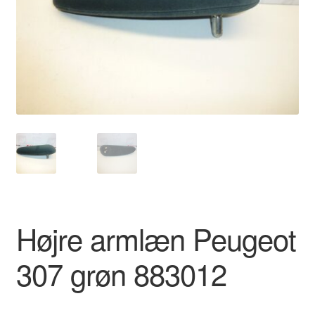
Kontakte
Kurv
Levering
Min Konto
Om os
Privatlivspolitik
Højre armlæn Peugeot
Vilkår og betingelser
307 grøn 883012