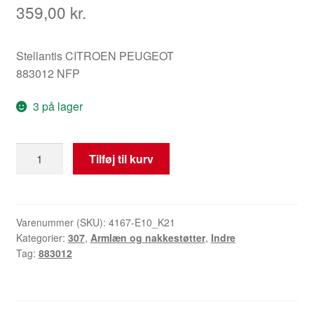
359,00
kr.
Stellantis CITROEN PEUGEOT
883012 NFP
3 på lager
Højre
Tilføj til kurv
armlæn
Peugeot
307
grøn
Varenummer (SKU):
4167-E10_K21
Kategorier:
307
,
Armlæn og nakkestøtter
,
Indre
883012
Tag:
883012
antal