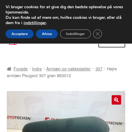
LEVERING fra 55 kr.
Vi bruger cookies for at give dig den bedste oplevelse på vores
hjemmeside.
FEDEX verdensomspændende forsendelse
Du kan finde ud af mere om, hvilke cookies vi bruger, eller slå
dem fra i
indstillinger
.
80 82 72 02
Man-fre 9-16
Close GDPR Cooki
Acceptere
Afvise
Indstillinger
Spring
Spring
Menu
til
til
navigation
indhold
Forside
Forside
Indre
Armlæn og nakkestøtter
307
Højre
Betalinger
armlæn Peugeot 307 grøn 883012
Kasse
Klage
🔍
Klageprocedure