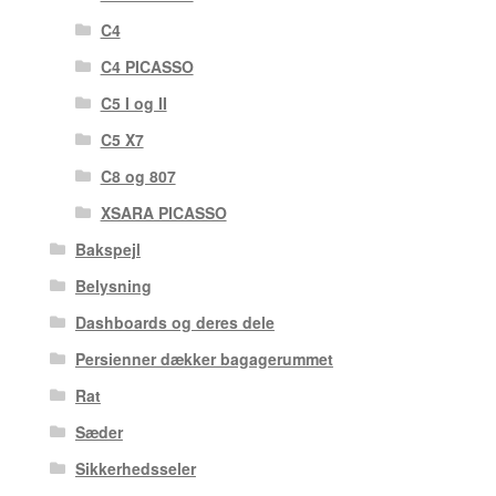
C4
C4 PICASSO
C5 I og II
C5 X7
C8 og 807
XSARA PICASSO
Bakspejl
Belysning
Dashboards og deres dele
Persienner dækker bagagerummet
Rat
Sæder
Sikkerhedsseler