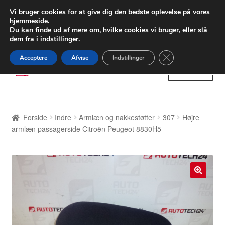
LEVERING fra 55 kr.
Vi bruger cookies for at give dig den bedste oplevelse på vores
hjemmeside.
FEDEX verdensomspændende forsendelse
Du kan finde ud af mere om, hvilke cookies vi bruger, eller slå
dem fra i
indstillinger
.
80 82 72 02
Man-fre 9-16
Close GDPR Cooki
Acceptere
Afvise
Indstillinger
Spring
Spring
Menu
til
til
navigation
indhold
Forside
Forside
Indre
Armlæn og nakkestøtter
307
Højre
Betalinger
armlæn passagerside Citroën Peugeot 8830H5
Kasse
Klage
🔍
Klageprocedure