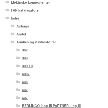
Elektriske komponenter
FAP katalysatorer
Indre
Airbags
Andet
Armlæn og nakkestøtter
307
308
308 T9
4007
406
407
607
BERLINGO II og III PARTNER II og III