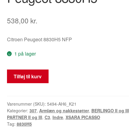
538,00
kr.
Citroen Peugeot 8830H5 NFP
1 på lager
Højre
Tilføj til kurv
armlæn
passagerside
Citroën
Peugeot
Varenummer (SKU):
5494-AH6_K21
Kategorier:
307
,
Armlæn og nakkestøtter
,
BERLINGO II og III
8830H5
PARTNER II og III
,
C3
,
Indre
,
XSARA PICASSO
antal
Tag:
8830H5