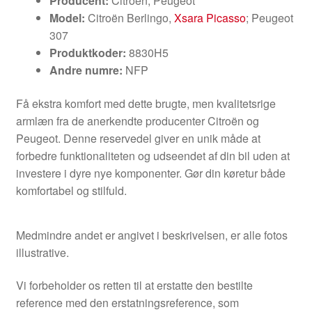
Producent:
Citroën, Peugeot
Model:
Citroën Berlingo,
Xsara Picasso
; Peugeot
307
Produktkoder:
8830H5
Andre numre:
NFP
Få ekstra komfort med dette brugte, men kvalitetsrige
armlæn fra de anerkendte producenter Citroën og
Peugeot. Denne reservedel giver en unik måde at
forbedre funktionaliteten og udseendet af din bil uden at
investere i dyre nye komponenter. Gør din køretur både
komfortabel og stilfuld.
Medmindre andet er angivet i beskrivelsen, er alle fotos
illustrative.
Vi forbeholder os retten til at erstatte den bestilte
reference med den erstatningsreference, som