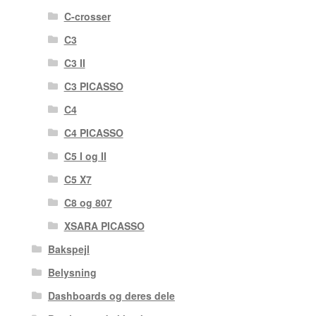
C-crosser
C3
C3 II
C3 PICASSO
C4
C4 PICASSO
C5 I og II
C5 X7
C8 og 807
XSARA PICASSO
Bakspejl
Belysning
Dashboards og deres dele