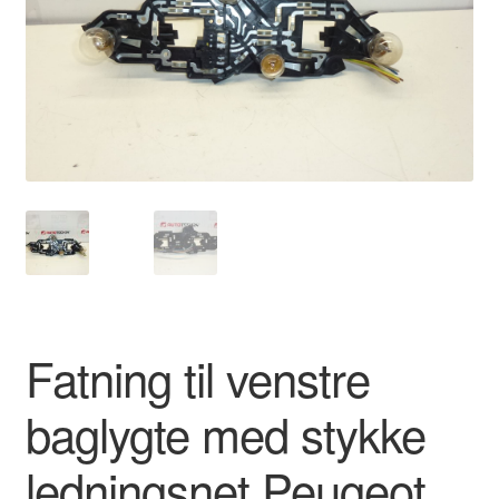
Kontakte
Kurv
Levering
Min Konto
Om os
Privatlivspolitik
Fatning til venstre
Vilkår og betingelser
baglygte med stykke
ledningsnet Peugeot