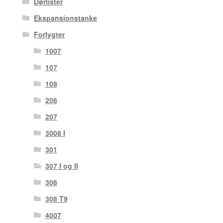
Dørlister
Ekspansionstanke
Forlygter
1007
107
108
206
207
3008 I
301
307 I og II
308
308 T9
4007