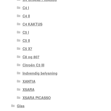
C4 I
C4 II
C4 KAKTUS
C5 I
C5 II
C5 X7
C8 og 807
Citroën C3 III
Indvendig belysning
XANTIA
XSARA
XSARA PICASSO
Glas