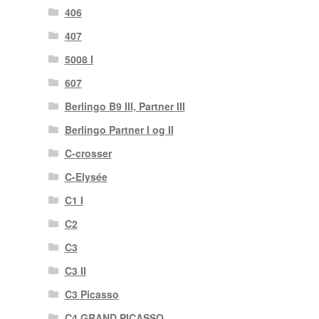
406
407
5008 I
607
Berlingo B9 III, Partner III
Berlingo Partner I og II
C-crosser
C-Elysée
C1 I
C2
C3
C3 II
C3 Picasso
C4 GRAND PICASSO