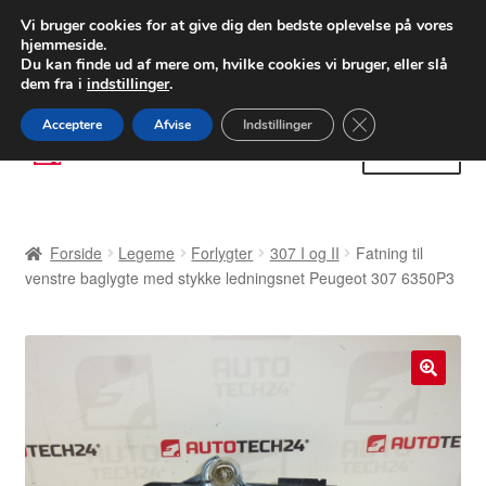
LEVERING fra 55 kr.
Vi bruger cookies for at give dig den bedste oplevelse på vores
hjemmeside.
FEDEX verdensomspændende forsendelse
Du kan finde ud af mere om, hvilke cookies vi bruger, eller slå
dem fra i
indstillinger
.
80 82 72 02
Man-fre 9-16
Close GDPR Cooki
Acceptere
Afvise
Indstillinger
Spring
Spring
Menu
til
til
navigation
indhold
Forside
Forside
Legeme
Forlygter
307 I og II
Fatning til
Betalinger
venstre baglygte med stykke ledningsnet Peugeot 307 6350P3
Kasse
Klage
🔍
Klageprocedure