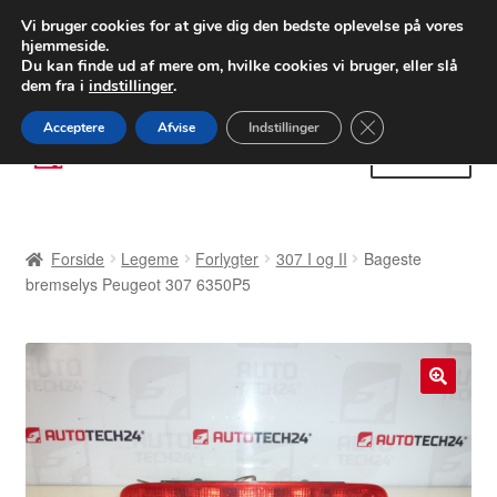
LEVERING fra 55 kr.
Vi bruger cookies for at give dig den bedste oplevelse på vores
hjemmeside.
FEDEX verdensomspændende forsendelse
Du kan finde ud af mere om, hvilke cookies vi bruger, eller slå
dem fra i
indstillinger
.
80 82 72 02
Man-fre 9-16
Close GDPR Cooki
Acceptere
Afvise
Indstillinger
Spring
Spring
Menu
til
til
navigation
indhold
Forside
Forside
Legeme
Forlygter
307 I og II
Bageste
Betalinger
bremselys Peugeot 307 6350P5
Kasse
Klage
🔍
Klageprocedure