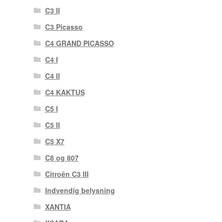
C3 II
C3 Picasso
C4 GRAND PICASSO
C4 I
C4 II
C4 KAKTUS
C5 I
C5 II
C5 X7
C8 og 807
Citroën C3 III
Indvendig belysning
XANTIA