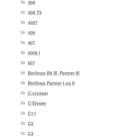
308
308 T9
4007
406
407
5008 I
607
Berlingo B9 III, Partner III
Berlingo Partner I og II
C-crosser
C-Elysée
C1 I
C2
C3