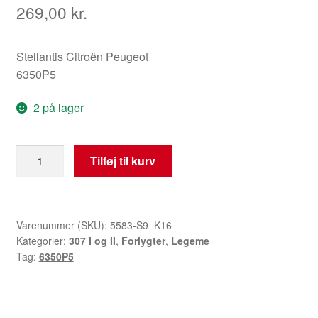
269,00
kr.
Stellantis Citroën Peugeot
6350P5
2 på lager
Bageste
Tilføj til kurv
bremselys
Peugeot
307
6350P5
Varenummer (SKU):
5583-S9_K16
Kategorier:
307 I og II
,
Forlygter
,
Legeme
antal
Tag:
6350P5