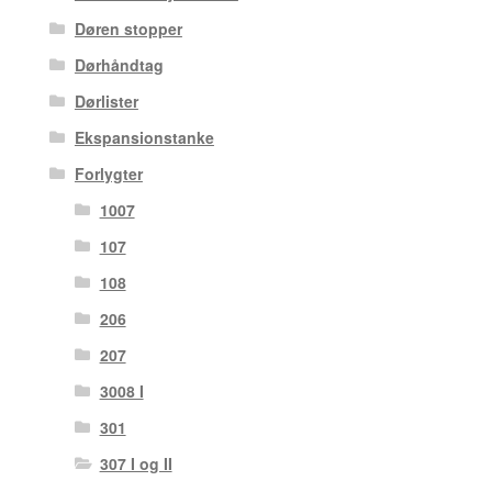
Døren stopper
Dørhåndtag
Dørlister
Ekspansionstanke
Forlygter
1007
107
108
206
207
3008 I
301
307 I og II