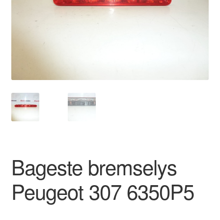
Kontakte
Kurv
Levering
Min Konto
Om os
Privatlivspolitik
Bageste bremselys
Vilkår og betingelser
Peugeot 307 6350P5