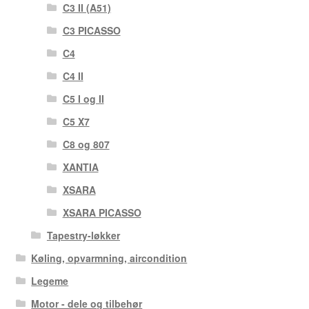
C3 II (A51)
C3 PICASSO
C4
C4 II
C5 I og II
C5 X7
C8 og 807
XANTIA
XSARA
XSARA PICASSO
Tapestry-løkker
Køling, opvarmning, aircondition
Legeme
Motor - dele og tilbehør