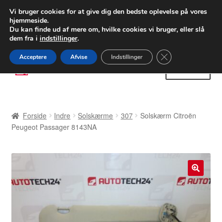
LEVERING fra 55 kr.
Vi bruger cookies for at give dig den bedste oplevelse på vores
hjemmeside.
FEDEX verdensomspændende forsendelse
Du kan finde ud af mere om, hvilke cookies vi bruger, eller slå
dem fra i
indstillinger
.
80 82 72 02
Man-fre 9-16
Close GDPR Cooki
Acceptere
Afvise
Indstillinger
Spring
Spring
Menu
til
til
navigation
indhold
Forside
Forside
Indre
Solskærme
307
Solskærm Citroën
Betalinger
Peugeot Passager 8143NA
Kasse
Klage
🔍
Klageprocedure