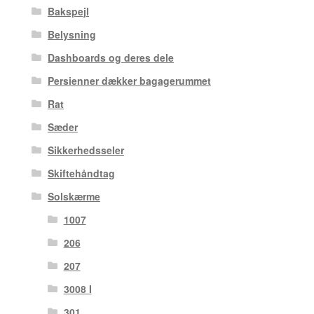
Bakspejl
Belysning
Dashboards og deres dele
Persienner dækker bagagerummet
Rat
Sæder
Sikkerhedsseler
Skiftehåndtag
Solskærme
1007
206
207
3008 I
301