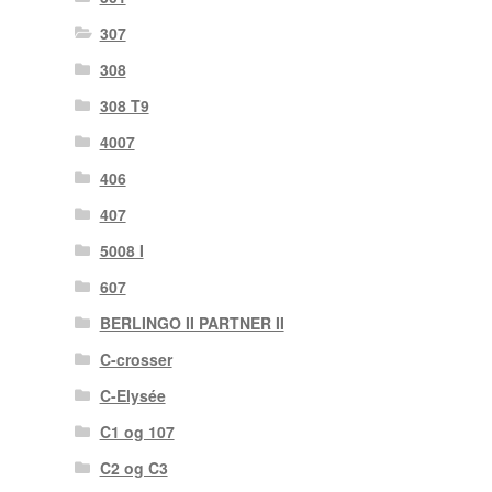
307
308
308 T9
4007
406
407
5008 I
607
BERLINGO II PARTNER II
C-crosser
C-Elysée
C1 og 107
C2 og C3