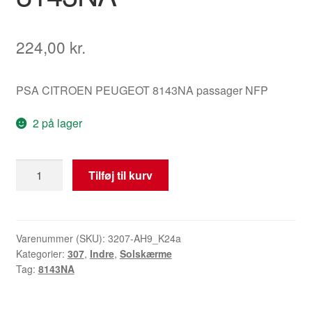
224,00
kr.
PSA CITROEN PEUGEOT 8143NA passager NFP
2 på lager
Solskærm
Tilføj til kurv
Citroën
Peugeot
Passager
8143NA
Varenummer (SKU):
3207-AH9_K24a
Kategorier:
307
,
Indre
,
Solskærme
antal
Tag:
8143NA