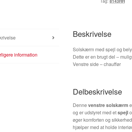
Tag:
8143HH
antal
Beskrivelse
rivelse
Solskærm med spejl og bel
ligere information
Dette er en brugt del – mulig
Venstre side – chauffør
Delbeskrivelse
Denne
venstre solskærm
e
og er udstyret med et
spejl
øger komforten og sikkerhed
hjælper med at holde interiør