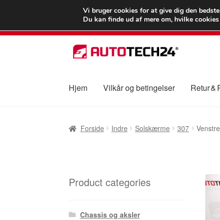
LEVERING fra 55
Vi bruger cookies for at give dig den bedst
Du kan finde ud af mere om, hvilke cookies v
Spring
Spring
til
til
navigation
indhold
Hjem
Vilkår og betingelser
Retur &
Forside
Betalinger
Kasse
Klage
Klageproced
Forside
Indre
Solskærme
307
Venstr
Vilkår og betingelser
Product categories
Chassis og aksler