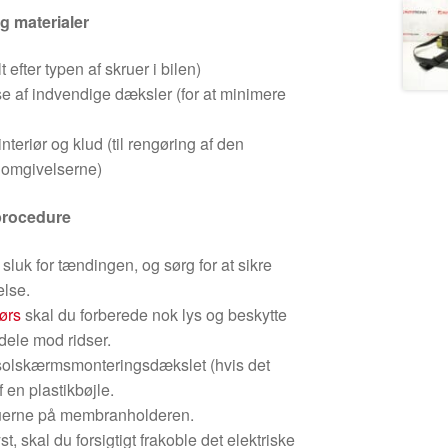
g materialer
 efter typen af skruer i bilen)
else af indvendige dæksler (for at minimere
nteriør og klud (til rengøring af den
omgivelserne)
sprocedure
 sluk for tændingen, og sørg for at sikre
lse.
ørs
skal du forberede nok lys og beskytte
dele mod ridser.
n/solskærmsmonteringsdækslet (hvis det
f en plastikbøjle.
ruerne på membranholderen.
, skal du forsigtigt frakoble det elektriske