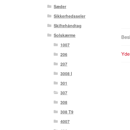
Sæder
Sikkerhedsseler
Skiftehåndtag
Solskærme
Besk
1007
Yder
206
207
3008 I
301
307
308
308 T9
4007