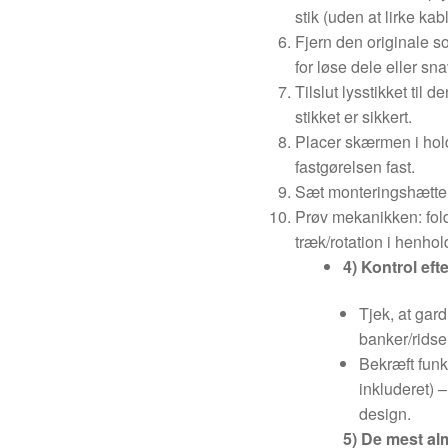
stik (uden at lirke kab
Fjern den originale s
for løse dele eller sna
Tilslut lysstikket til 
stikket er sikkert.
Placer skærmen i hold
fastgørelsen fast.
Sæt monteringshætter
Prøv mekanikken: fold
træk/rotation i henhold
4) Kontrol eft
Tjek, at gard
banker/ridse
Bekræft funk
inkluderet) –
design.
5) De mest al