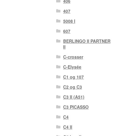
406
407
5008 I
607
BERLINGO II PARTNER
II
C-crosser
C-Elysée
C1 og 107
C2 og C3
C3 II (A51)
C3 PICASSO
C4
C4 II