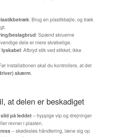
lastikbetræk
: Brug en plastikbøjle, og træk
gt.
ring/beslagbrud
: Spænd skruerne
indvendige dele er mere skrøbelige.
 lyskabel
: Afbryd stik ved stikket, ikke
.
 Før installationen skal du kontrollere, at det
driver) skærm
.
il, at delen er beskadiget
slid på leddet
– hyppige vip og drejninger
 eller revner i plasten.
tress
– skødesløs håndtering, læne sig op