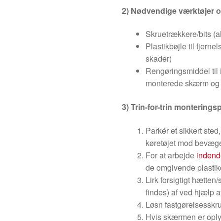
2) Nødvendige værktøjer o
Skruetrækkere/bits (alt
Plastikbøjle til fjern
skader)
Rengøringsmiddel til i
monterede skærm og 
3) Trin-for-trin montering
Parkér et sikkert sted,
køretøjet mod bevæge
For at arbejde
indend
de omgivende plastik
Lirk forsigtigt hætte
findes) af ved hjælp a
Løsn fastgørelsessk
Hvis skærmen er oplyst