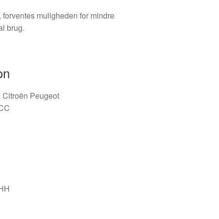
, forventes muligheden for mindre
al brug.
on
is Citroën Peugeot
 CC
3HH