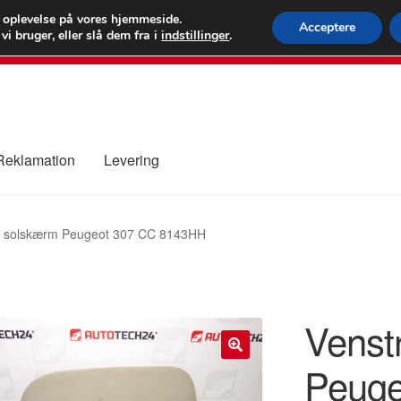
 kr.
FEDEX verdens
e oplevelse på vores hjemmeside.
Acceptere
i bruger, eller slå dem fra i
indstillinger
.
80 82 7
 Reklamation
Levering
ure
Kontakte
Kurv
Levering
Min Konto
Om os
Privatlivspolitik
e solskærm Peugeot 307 CC 8143HH
Venst
Peuge
🔍