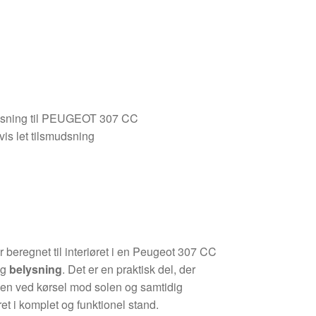
ysning til PEUGEOT 307 CC
vis let tilsmudsning
r beregnet til interiøret i en Peugeot 307 CC
og
belysning
. Det er en praktisk del, der
en ved kørsel mod solen og samtidig
et i komplet og funktionel stand.