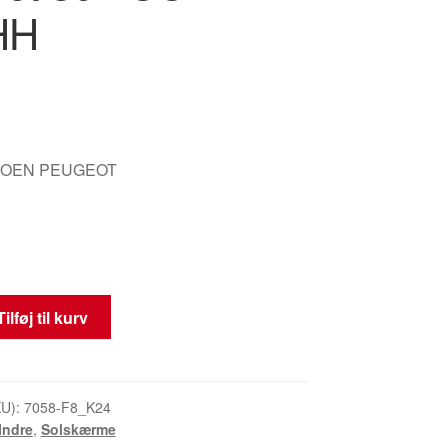
HH
ITROEN PEUGEOT
Tilføj til kurv
KU):
7058-F8_K24
Indre
,
Solskærme