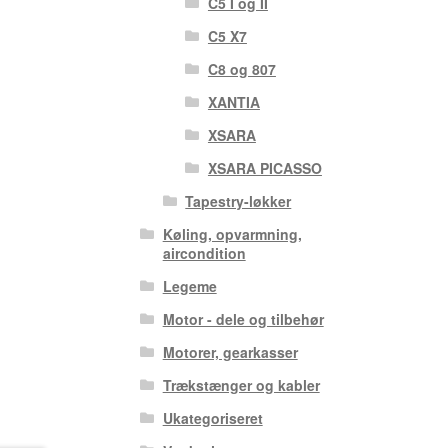
C5 I og II
C5 X7
C8 og 807
XANTIA
XSARA
XSARA PICASSO
Tapestry-løkker
Køling, opvarmning,
aircondition
Legeme
Motor - dele og tilbehør
Motorer, gearkasser
Trækstænger og kabler
Ukategoriseret