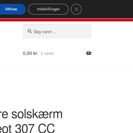
omspændende forsendelse
Close GDPR Cookie Banner
Afvise
Indstillinger
2 02
Man-fre 9-16
Søg
Søg
efter:
0,00
kr.
0 varer
re solskærm
ot 307 CC