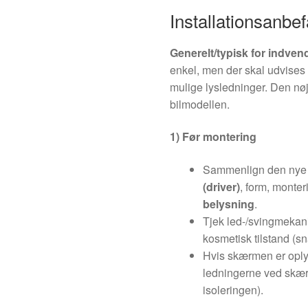
Installationsanbef
Generelt/typisk for indven
enkel, men der skal udvises 
mulige lysledninger. Den nø
bilmodellen.
1) Før montering
Sammenlign den nye
(driver)
, form, monter
belysning
.
Tjek led-/svingmekanis
kosmetisk tilstand (sn
Hvis skærmen er oplyst
ledningerne ved skær
isoleringen).