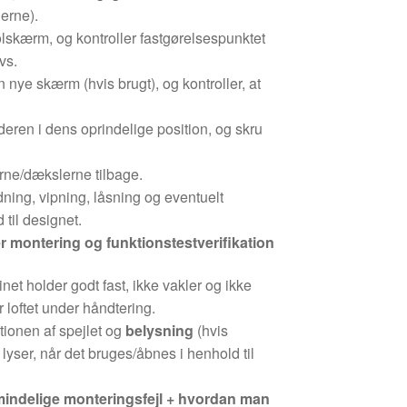
lerne).
olskærm, og kontroller fastgørelsespunktet
vs.
den nye skærm (hvis brugt), og kontroller, at
eren i dens oprindelige position, og skru
ne/dækslerne tilbage.
ning, vipning, låsning og eventuelt
 til designet.
er montering og funktionstestverifikation
inet holder godt fast, ikke vakler og ikke
r loftet under håndtering.
tionen af spejlet og
belysning
(hvis
 lyser, når det bruges/åbnes i henhold til
mindelige monteringsfejl + hvordan man