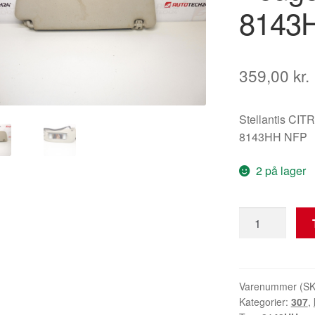
8143
359,00
kr.
Stellantis C
8143HH NFP
2 på lager
Venstre
solskærm
Peugeot
307
CC
Varenummer (S
Kategorier:
307
,
8143HH