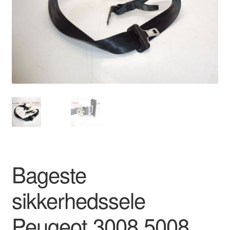
Kontakte
Kurv
Levering
Min Konto
Om os
Privatlivspolitik
Bageste
Vilkår og betingelser
sikkerhedssele
Peugeot 3008 5008