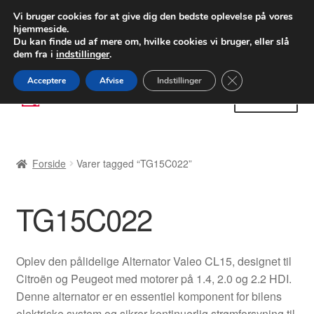
LEVERING fra 55 kr.
Vi bruger cookies for at give dig den bedste oplevelse på vores
hjemmeside.
FEDEX verdensomspændende forsendelse
Du kan finde ud af mere om, hvilke cookies vi bruger, eller slå
dem fra i
indstillinger
.
80 82 72 02
Man-fre 9-16
Close GDPR Cooki
Acceptere
Afvise
Indstillinger
Spring
Spring
Menu
til
til
navigation
indhold
Forside
Forside
Varer tagged “TG15C022”
Betalinger
TG15C022
Kasse
Klage
Oplev den pålidelige Alternator Valeo CL15, designet til
Citroën og Peugeot med motorer på 1.4, 2.0 og 2.2 HDI.
Klageprocedure
Denne alternator er en essentiel komponent for bilens
elektriske system og sikrer kontinuerlig strømforsyning til