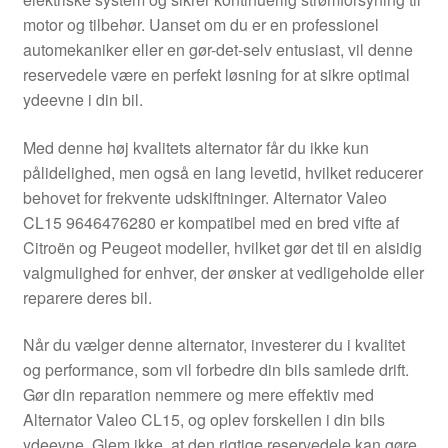
Kontakte
motor og tilbehør. Uanset om du er en professionel
automekaniker eller en gør-det-selv entusiast, vil denne
Kurv
reservedele være en perfekt løsning for at sikre optimal
ydeevne i din bil.
Levering
Med denne høj kvalitets alternator får du ikke kun
Min Konto
pålidelighed, men også en lang levetid, hvilket reducerer
behovet for frekvente udskiftninger. Alternator Valeo
CL15 9646476280 er kompatibel med en bred vifte af
Om os
Citroën og Peugeot modeller, hvilket gør det til en alsidig
valgmulighed for enhver, der ønsker at vedligeholde eller
Privatlivspolitik
reparere deres bil.
Vilkår og betingelser
Når du vælger denne alternator, investerer du i kvalitet
og performance, som vil forbedre din bils samlede drift.
Gør din reparation nemmere og mere effektiv med
Alternator Valeo CL15, og oplev forskellen i din bils
ydeevne. Glem ikke, at den rigtige reservedele kan gøre